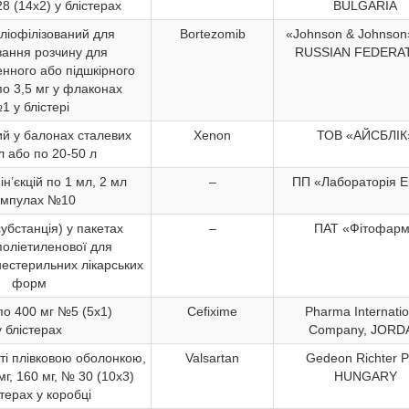
8 (14х2) у блістерах
BULGARIA
ліофілізований для
Bortezomib
«Johnson & Johnson
вання розчину для
RUSSIAN FEDERA
нного або підшкірного
о 3,5 мг у флаконах
1 у блістері
ий у балонах сталевих
Xenon
ТОВ «АЙСБЛІК
л або по 20-50 л
ін’єкцій по 1 мл, 2 мл
–
ПП «Лабораторія Е
ампулах №10
убстанція) у пакетах
–
ПАТ «Фітофар
 поліетиленової для
естерильних лікарських
форм
по 400 мг №5 (5х1)
Cefixime
Pharma Internatio
у блістерах
Company, JORD
иті плівковою оболонкою,
Valsartan
Gedeon Richter Pl
мг, 160 мг, № 30 (10х3)
HUNGARY
стерах у коробці