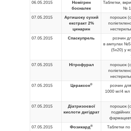
06.05.2015
Номігрен
Таблетки, вкр
босналек
№ 1
07.05.2015
Артишоку сухий
порошок (с
екстракт 2%
поліетилен
цинарин
нестериль
07.05.2015
Спаскупрель
розчин дл
в ампулах №5 
(5х20) у 
07.05.2015
Нітрофурал
порошок (с
поліетилен
нестериль
®
07.05.2015
Цераксон
розчин для 
1000 мг/4 мл
07.05.2015
Діатризоєвої
порошок (с
кислоти дигідрат
подвійних
фармацевт
®
07.05.2015
Фозикард
Таблетки по 