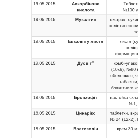
19.05.2015
Аскорбінова
Таблет
кислота
№100 у
19.05.2015
Мукалтин
екстракт сухи
поліетиленов
з
19.05.2015
Евкаліпту листя
листя (с
поліп
фармацевт
®
19.05.2015
Дуовіт
комбі-упако
(10х6), №80 (
оболонкою, ч
таблетки
блакитного к
19.05.2015
Бронхофіт
настойка скла
№1,
18.05.2015
Цинарікс
таблетки, вкр
№ 24 (12х2), 
18.05.2015
Вратизолін
крем 30 мг