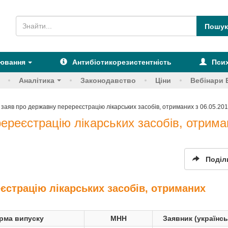
рювання
Антибіотикорезистентність
Псих
Аналітика
Законодавство
Ціни
Вебінари 
 заяв про державну перереєстрацію лікарських засобів, отриманих з 06.05.2015
ереєстрацію лікарських засобів, отрима
.
Поділ
єстрацію лікарських засобів, отриманих
рма випуску
МНН
Заявник (українс