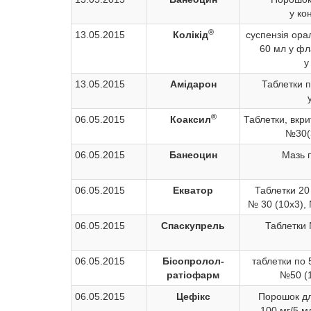
у ко
®
13.05.2015
Колікід
суспензія ора
60 мл у фл
у
13.05.2015
Амідарон
Таблетки п
®
06.05.2015
Коаксил
Таблетки, вкри
№30(3
06.05.2015
Банеоцин
Мазь п
06.05.2015
Екватор
Таблетки 20
№ 30 (10х3), 
06.05.2015
Спаскупрель
Таблетки 
06.05.2015
Бісопролол-
таблетки по 
ратіофарм
№50 (1
06.05.2015
Цефікс
Порошок дл
100 мг/5 м