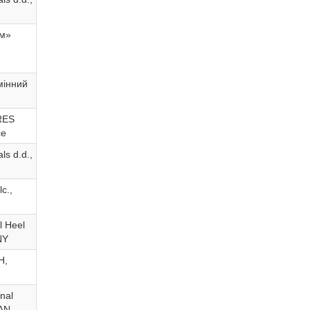
м»
мінний
RES
ce
s d.d.,
c.,
l Heel
NY
H,
nal
AN