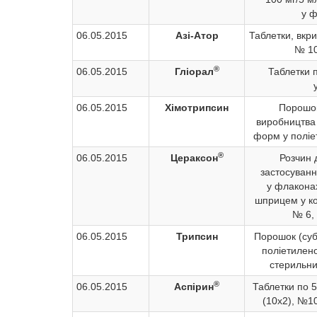
у 
06.05.2015
Азі-Атор
Таблетки, вкр
№ 10
®
06.05.2015
Гліорал
Таблетки 
06.05.2015
Хімотрипсин
Порошок
виробництва 
форм у поліе
®
06.05.2015
Цераксон
Розчин 
застосуванн
у флакона
шприцем у ко
№ 6, 
06.05.2015
Трипсин
Порошок (суб
поліетилен
стерильни
®
06.05.2015
Аспірин
Таблетки по 
(10х2), №10