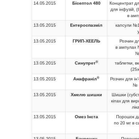
14.05.2015
Бісептол 480
Концентрат дл
для інфузій, 
в амп
13.05.2015
Ентероспазміл
капсули №1
13.05.2015
ГРИП-ХЕЕЛЬ
Розчин дл
в ампулах 
№
®
13.05.2015
Синупрет
таблетки, в
(25х
®
13.05.2015
Анафраніл
Розчин для ін’
№ 
13.05.2015
Хмелю шишки
Шишки (субст
кіпах для ви
лік
13.05.2015
Омез Інста
Порошок дл
по 20 мг в 
13.05.2015
Банеоцин
Порошок 