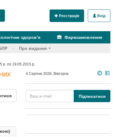
Реєстрація
Вхід
ологічне здоров’я
Фармзамовлення
БПР
Про видання
 р. по 19.05.2015 р.
них
4 Серпня 2026, Вівторок
итися
Підписатися
ькою)