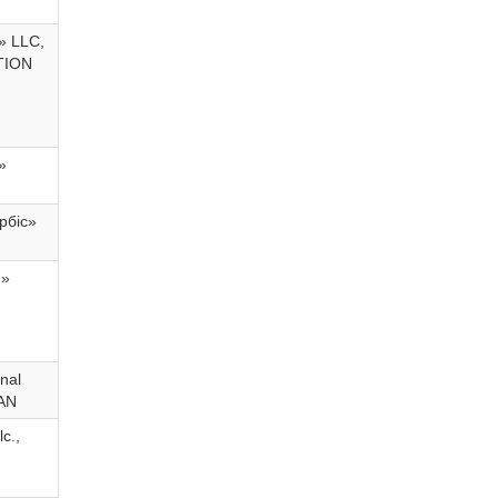
» LLC,
TION
»
рбіс»
м»
nal
AN
c.,