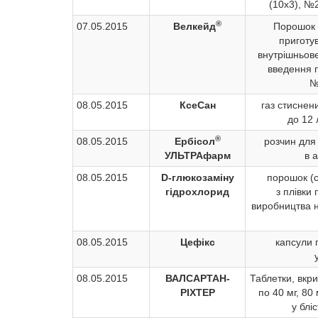
(10х3), №2
®
07.05.2015
Велкейд
Порошок 
приготу
внутрішньове
введення п
№
08.05.2015
КсеСан
газ стиснен
до 12 
®
08.05.2015
Ербісол
розчин для 
УЛЬТРАфарм
в 
08.05.2015
D-глюкозаміну
порошок (с
гідрохлорид
з плівки
виробництва н
08.05.2015
Цефікс
капсули 
08.05.2015
ВАЛСАРТАН-
Таблетки, вкр
РІХТЕР
по 40 мг, 80 
у блі