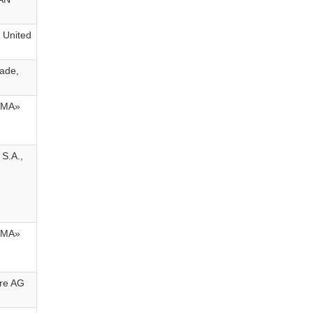
 United
rade,
РМА»
 S.A.,
РМА»
re AG