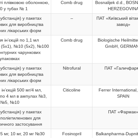
иті плівковою оболонкою,
Comb drug
Bosnalijek d.d., BOS
0 у тубах № 1
HERZEGOVIN
убстанція) у пакетах
–
ПАТ «Київський віта
ових для виробництва
завод»
них лікарських форм
я ін’єкцій по 1,1 мл
Comb drug
Biologische Heilmitte
(5х1), №10 (5х2), №100
GmbH, GERMA
контурних чарункових
упаковках
убстанція) у пакетах
Nitrofural
ПАТ «Галичфар
ових для виробництва
них лікарських форм
ін’єкцій 500 мг/4 мл,
Citicoline
Ferrer International,
 по 4 мл в ампулах №3,
SPAIN
№5, №10
убстанція) у пакетах
ПАТ «Фармак
 поліетиленових для
ичного застосування
5 мг, 10 мг, 20 мг №30
Fosinopril
Balkanpharma-Dupnit