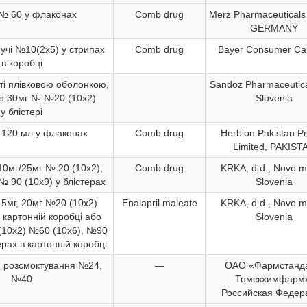
№ 60 у флаконах
Comb drug
Merz Pharmaceutical
GERMANY
учі №10(2х5) у стрипах
Comb drug
Bayer Consumer Ca
в коробці
иті плівковою оболонкою,
Sandoz Pharmaceutical
бо 30мг № №20 (10х2)
Slovenia
у блістері
 120 мл у флаконах
Comb drug
Herbion Pakistan Pr
Limited, PAKIST
10мг/25мг № 20 (10х2),
Comb drug
KRKA, d.d., Novo m
№ 90 (10х9) у блістерах
Slovenia
 5мг, 20мг №20 (10х2)
Enalapril maleate
KRKA, d.d., Novo m
в картонній коробці або
Slovenia
(10х2) №60 (10х6), №90
ерах в картонній коробці
я розсмоктування №24,
—
ОАО «Фармстанда
№40
Томскхимфарм
Российская Федер