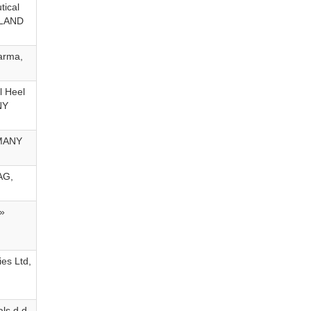
ical
OLAND
arma,
l Heel
NY
RMANY
AG,
»
es Ltd,
s d.d.,