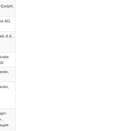
s GmbH,
re AG
s d.d.,
ivate
AN
esto,
esto,
рт-
»,
ация