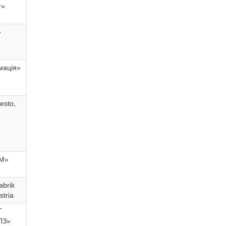
г»
»
мація»
esto,
М»
abrik
tria
Т
ЛЗ»