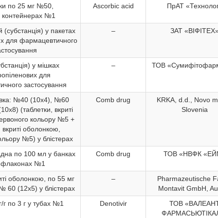
ки по 25 мг №50,
Ascorbic acid
ПрАТ «Техноло
 контейнерах №1
й (субстанція) у пакетах
–
ЗАТ «ВІФІТЕХ
их для фармацевтичного
астосування
убстанція) у мішках
–
ТОВ «Сумифітофар
ропіленових для
ичного застосування
вка: №40 (10х4), №60
Comb drug
KRKA, d.d., Novo m
10х8) (таблетки, вкриті
Slovenia
ервоного кольору №5 +
, вкриті оболонкою,
ольору №5) у блістерах
дна по 100 мл у банках
Comb drug
ТОВ «НВФК «ЕЙ
 флаконах №1
иті оболонкою, по 55 мг
–
Pharmazeutische F
№ 60 (12х5) у блістерах
Montavit GmbH, Aus
/г по 3 г у тубах №1
Denotivir
ТОВ «ВАЛЕАН
ФАРМАСЬЮТІКА