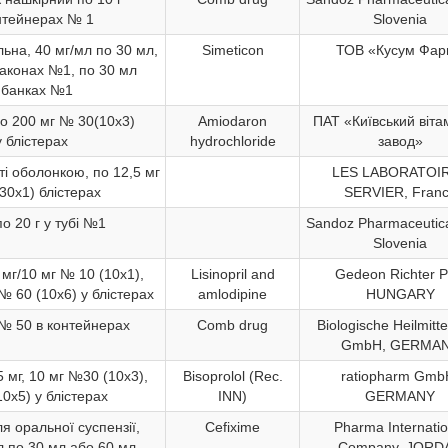
нтейнерах № 1
Slovenia
льна, 40 мг/мл по 30 мл,
Simeticon
ТОВ «Кусум Фар
аконах №1, по 30 мл
 банках №1
о 200 мг № 30(10х3)
Amiodaron
ПАТ «Київський віта
у блістерах
hydrochloride
завод»
ті оболонкою, по 12,5 мг
LES LABORATOI
0х1) блістерах
SERVIER, Fran
о 20 г у тубі №1
Sandoz Pharmaceutical
Slovenia
 мг/10 мг № 10 (10х1),
Lisinopril and
Gedeon Richter Pl
№ 60 (10х6) у блістерах
amlodipine
HUNGARY
№ 50 в контейнерах
Comb drug
Biologische Heilmitte
GmbH, GERMA
5 мг, 10 мг №30 (10х3),
Bisoprolol (Rec.
ratiopharm Gmb
0х5) у блістерах
INN)
GERMANY
я оральної суспензії,
Cefixime
Pharma Internatio
л по 30 мл або 60 мл
Company, JORD