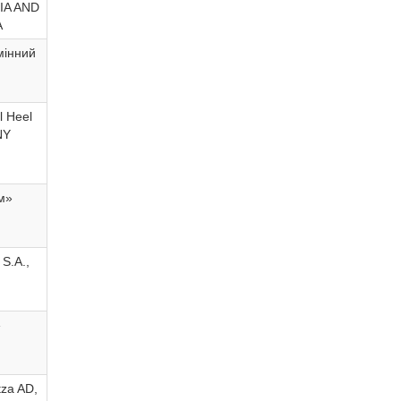
NIA AND
A
мінний
l Heel
NY
м»
 S.A.,
»
za AD,