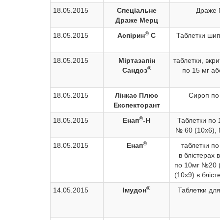
18.05.2015
Спеціальне
Драже 
Драже Мерц
®
18.05.2015
Аспірин
С
Таблетки шип
18.05.2015
Міртазапін
таблетки, вкр
®
Сандоз
по 15 мг а
18.05.2015
Лінкас Плюс
Сироп по
Експекторант
®
18.05.2015
Енап
-Н
Таблетки по 
№ 60 (10х6), 
®
18.05.2015
Енап
таблетки по
в блістерах 
по 10мг №20 
(10х9) в бліст
®
14.05.2015
Імудон
Таблетки дл