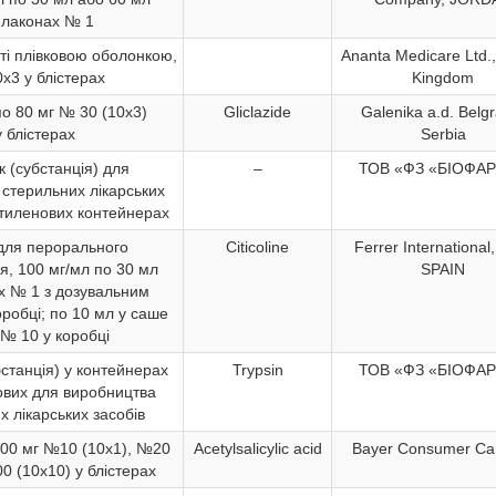
флаконах № 1
иті плівковою оболонкою,
Ananta Medicare Ltd.,
х3 у блістерах
Kingdom
по 80 мг № 30 (10х3)
Gliclazide
Galenika a.d. Belg
у блістерах
Serbia
 (субстанція) для
–
ТОВ «ФЗ «БІОФА
стерильних лікарських
тиленових контейнерах
для перорального
Citicoline
Ferrer International,
я, 100 мг/мл по 30 мл
SPAIN
х № 1 з дозувальним
робці; по 10 мл у саше
№ 10 у коробці
станція) у контейнерах
Trypsin
ТОВ «ФЗ «БІОФА
ових для виробництва
х лікарських засобів
500 мг №10 (10х1), №20
Acetylsalicylic acid
Bayer Consumer Ca
0 (10х10) у блістерах