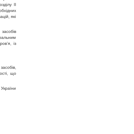
зділу ІІ
обхідних
цій, які
 засобів
тральним
ов’я, із
засобів,
ості, що
 України