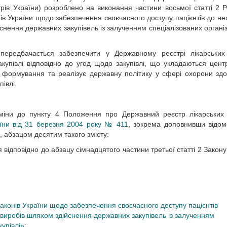
рів України) розроблено на виконання частини восьмої статті 2 Ро
ів України щодо забезпечення своєчасного доступу пацієнтів до не
снення державних закупівель із залученням спеціалізованих організа
 передбачається забезпечити у Державному реєстрі лікарських
 закупівлі відповідно до угод щодо закупівлі, що укладаються цен
 формування та реалізує державну політику у сфері охорони здор
івлі.
іни до пункту 4 Положення про Державний реєстр лікарських 
аїни від 31 березня 2004 року № 411
, зокрема доповнивши відом
, абзацом десятим такого змісту:
я відповідно до абзацу сімнадцятого частини третьої статті 2 Закону
аконів України щодо забезпечення своєчасного доступу пацієнтів
 виробів шляхом здійснення державних закупівель із залученням
купівлі»
;