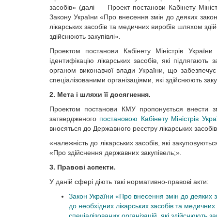
засобів» (далі — Проект постанови Кабінету Мініст
Закону України «Про внесення змін до деяких закон
лікарських засобів та медичних виробів шляхом здій
здійснюють закупівлі».
Проектом постанови Кабінету Міністрів України
ідентифікацію лікарських засобів, які підлягають
органом виконавчої влади України, що забезпечує
спеціалізованими організаціями, які здійснюють закуп
2. Мета і шляхи її досягнення.
Проектом постанови КМУ пропонується внести зм
затвердженого
постановою Кабінету Міністрів Укр
вносяться до Державного реєстру лікарських засобів
«належність до лікарських засобів, які закуповуютьс
«Про здійснення державних закупівель;».
3. Правові аспекти.
У даній сфері діють такі нормативно-правові акти:
Закон України «Про внесення змін до деяких з
до необхідних лікарських засобів та медичних
спеціалізованих організацій, які здійснюють за