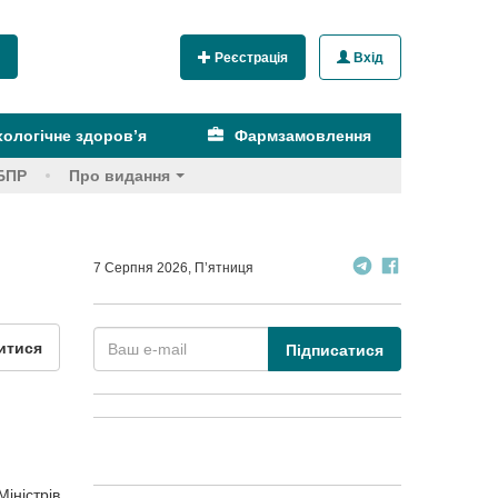
Реєстрація
Вхід
ологічне здоров’я
Фармзамовлення
БПР
Про видання
7 Серпня 2026, П’ятниця
итися
Підписатися
іністрів