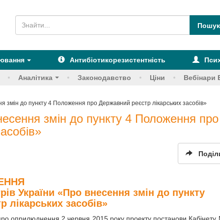
рювання
Антибіотикорезистентність
Псих
Аналітика
Законодавство
Ціни
Вебінари 
 змін до пункту 4 Положення про Державний реєстр лікарських засобів»
есення змін до пункту 4 Положення про
засобів»
Поділ
ЕННЯ
рів України «Про внесення змін до пункту
р лікарських засобів»
про оприлюднення 2 червня 2015 року проекту постанови Кабінету М