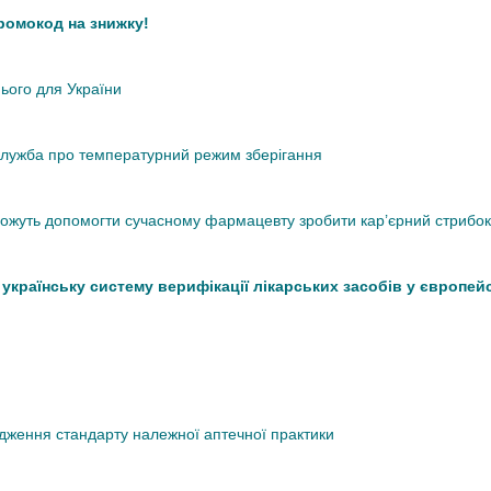
промокод на знижку!
нього для України
кслужба про температурний режим зберігання
 можуть допомогти сучасному фармацевту зробити кар’єрний стрибок
країнську систему верифікації лікарських засобів у європей
дження стандарту належної аптечної практики