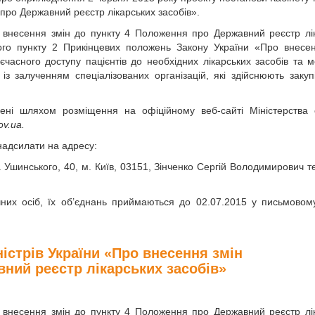
про Державний реєстр лікарських засобів».
о внесення змін до пункту 4 Положення про Державний реєстр лі
ого пункту 2 Прикінцевих положень Закону України «Про внесе
часного доступу пацієнтів до необхідних лікарських засобів та 
з залученням спеціалізованих організацій, які здійснюють закупі
ені шляхом розміщення на офіційному веб-сайті Міністерства 
ov.ua.
надсилати на адресу:
Ушинського, 40, м. Київ, 03151, Зінченко Сергій Володимирович те
.
чних осіб, їх об’єднань приймаються до 02.07.2015 у письмовом
істрів України «Про внесення змін
ний реєстр лікарських засобів»
о внесення змін до пункту 4 Положення про Державний реєстр лі