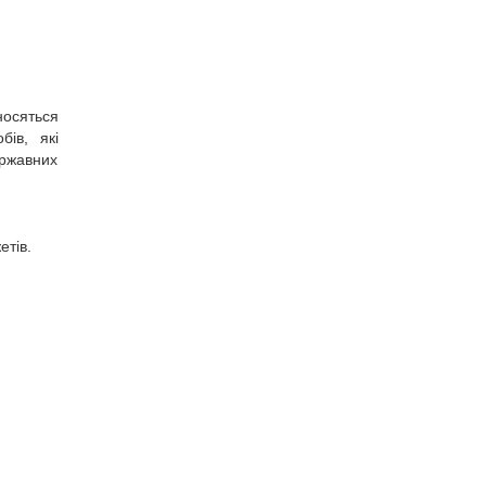
носяться
бів, які
ержавних
етів.