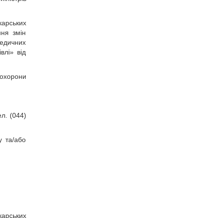
карських
ння змін
медичних
влі» від
охорони
л. (044)
у та/або
карських