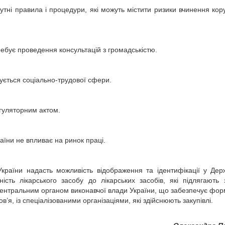
сутні правила і процедури, які можуть містити ризики вчинення кор
ребує проведення консультацій з громадськістю.
сується соціально-трудової сфери.
егуляторним актом.
аїни не впливає на ринок праці.
України надасть можливість відображення та ідентифікації у Де
ість лікарського засобу до лікарських засобів, які підлягають з
я центральним органом виконавчої влади України, що забезпечує фо
’я, із спеціалізованими організаціями, які здійснюють закупівлі.