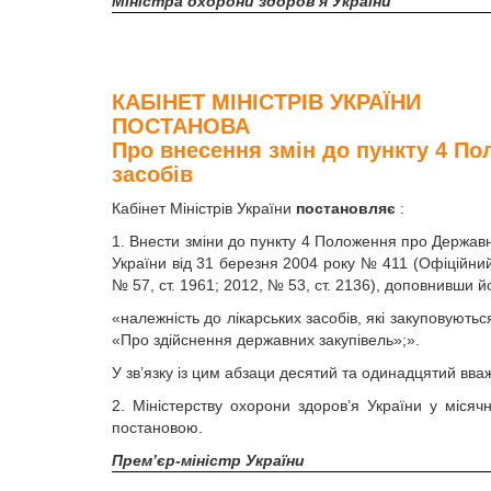
Міністра охорони здоров’я України
КАБІНЕТ МІНІСТРІВ УКРАЇНИ
ПОСТАНОВА
Про внесення змін до пункту 4 П
засобів
Кабінет Міністрів України
постановляє
:
1. Внести зміни до пункту 4 Положення про Державн
України від 31 березня 2004 року № 411 (Офіційний в
№ 57, ст. 1961; 2012, № 53, ст. 2136), доповнивши й
«належність до лікарських засобів, які закуповуютьс
«Про здійснення державних закупівель»;».
У зв’язку із цим абзаци десятий та одинадцятий вв
2. Міністерству охорони здоров’я України у місяч
постановою.
Прем’єр-міністр України