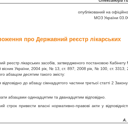
Олександра П
опублікований на офіційно
МОЗ України 03.0
оложення про Державний реєстр лікарських
ий реєстр лікарських засобів, затвердженого постановою Кабінету М
існик України, 2004 рік, № 13, ст. 897; 2008 рік, № 100, ст. 3313; 
ого абзацом десятим такого змісту:
я відповідно до абзацу сімнадцятого частини третьої статті 2 Закону
ажати абзацами одинадцятим та дванадцятим відповідно.
ний строк привести власні нормативно-правові акти у відповідніст
А.