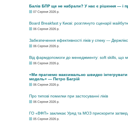
Балів БПР ще не набрали? У нас є рішення — і 
07 Серпня 2026 р.
Board Breakfast у Києві: розглянуто сценарії майбут
06 Серпня 2026 р.
Забезпечення ефективності ліків у спеку — Держлі
06 Серпня 2026 р.
Від фармдопомоги до менеджменту: soft skills, що
06 Серпня 2026 р.
«Ми прагнемо максимально швидко інтегрувати у
модель» — Петро Багрій
06 Серпня 2026 р.
Про типові помилки при застосуванні ліків
06 Серпня 2026 р.
ГО «ВФП» закликає Уряд та МОЗ прискорити затвер
05 Серпня 2026 р.