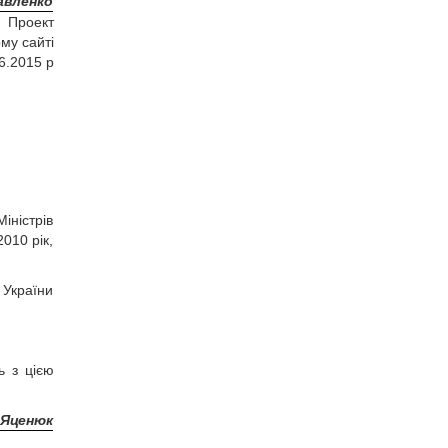
авленко
Проект
му сайті
6.2015 р
іністрів
2010 рік,
 України
ь з цією
 Яценюк