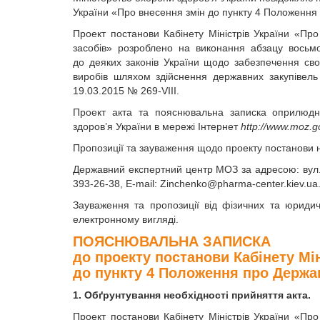
України «Про внесення змін до пункту 4 Положення 
Проект постанови Кабінету Міністрів України «Пр
засобів» розроблено на виконання абзацу восьм
до деяких законів України щодо забезпечення своє
виробів шляхом здійснення державних закупівель і
19.03.2015 № 269-VIII.
Проект акта та пояснювальна записка оприлюдн
здоров’я України в мережі Інтернет
http://www.moz.g
Пропозиції та зауваження щодо проекту постанови 
Державний експертний центр МОЗ за адресою: вул. 
393-26-38, E-mail:
Zinchenko@pharma-center.kiev.ua
Зауваження та пропозиції від фізичних та юриди
електронному вигляді.
ПОЯСНЮВАЛЬНА ЗАПИСКА
до проекту постанови Кабінету Мін
до пункту 4 Положення про Держав
1. Обґрунтування необхідності прийняття акта.
Проект постанови Кабінету Міністрів України «Пр