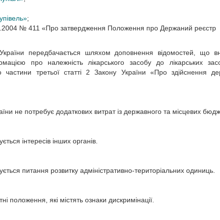
упівель»
;
.03.2004 № 411 «Про затвердження Положення про Держаний реєстр
в України передбачається шляхом доповнення відомостей, що в
мацією про належність лікарського засобу до лікарських засо
о частини третьої статті 2 Закону України «Про здійснення д
раїни не потребує додаткових витрат із державного та місцевих бюдж
ється інтересів інших органів.
сується питання розвитку адміністративно-територіальних одиниць.
тні положення, які містять ознаки дискримінації.