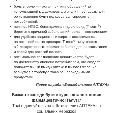
боль в горле — частая причина обращений за
консультацией к фармацевту, а значит, препараты для
ее устранения будут пользоваться спросом у
потребителей;
®
являясь НПВС, бензидамина гидрохлорид (Т-септ
)
борется с причиной заболеваний горла — воспалением;
для удобства пациентов и широты ассортимента
®
на аптечной полке препарат Т-септ
выпускается
в 2 лекарственных формах: таблетки для рассасывания
и спрей для ротовой полости;
оптимальное соотношение цена/качество будет
по достоинству оценено потребителем, что создаст
положительный имидж аптеке и вызовет желание
вернуться в торговую точку за необходимыми
продуктами.
Пресс-служба «Еженедельника АПТЕКА»
Бажаєте завжди бути в курсі останніх новин
фармацевтичної галузі?
Тоді підписуйтесь на «Щотижневик АПТЕКА» в
соціальних мережах!