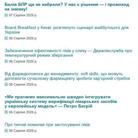
Балів БПР ще не набрали? У нас є рішення — і промокод
на знижку!
07 Серпня 2026 р.
Board Breakfast у Києві: розглянуто сценарії майбутнього для
України
06 Серпня 2026 р.
Забезпечення ефективності ліків у спеку — Держлікслужба про
температурний режим зберігання
06 Серпня 2026 р.
Від фармдопомоги до менеджменту: soft skills, що можуть
допомогти сучасному фармацевту зробити кар’єрний стрибок
06 Серпня 2026 р.
«Ми прагнемо максимально швидко інтегрувати
українську систему верифікації лікарських засобів
у європейську модель» — Петро Багрій
06 Серпня 2026 р.
Про типові помилки при застосуванні ліків
06 Серпня 2026 р.