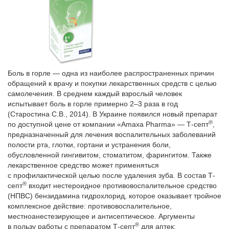
Боль в горле — одна из наиболее распространенных причин
обращений к врачу и покупки лекарственных средств с целью
самолечения. В среднем каждый взрослый человек
испытывает боль в горле примерно 2–3 раза в год
(Старостина С.В., 2014). В Украине появился новый препарат
®
по доступной цене от компании «Amaxa Pharma» — Т-септ
,
предназначенный для лечения воспалительных заболеваний
полости рта, глотки, гортани и устранения боли,
обусловленной гингивитом, стоматитом, фарингитом. Также
лекарственное средство может применяться
с профилактической целью после удаления зуба. В состав Т-
®
септ
входит нестероидное противовоспалительное средство
(НПВС) бензидамина гидрохлорид, которое оказывает тройное
комплексное действие: противовоспалительное,
местноанестезирующее и антисептичес­кое. Аргументы
®
в пользу работы с препаратом Т-септ
для аптек: