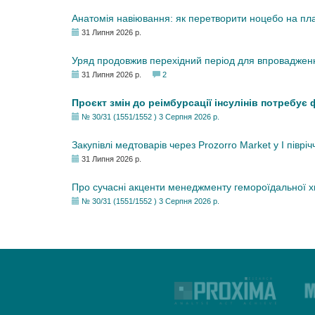
Анатомія навіювання: як перетворити ноцебо на плац
31 Липня 2026 р.
Уряд продовжив перехідний період для впровадженн
31 Липня 2026 р.
2
Проєкт змін до реімбурсації інсулінів потребує
№ 30/31 (1551/1552 ) 3 Серпня 2026 р.
Закупівлі медтоварів через Prozorro Market у I півріч
31 Липня 2026 р.
Про сучасні акценти менеджменту гемороїдальної 
№ 30/31 (1551/1552 ) 3 Серпня 2026 р.