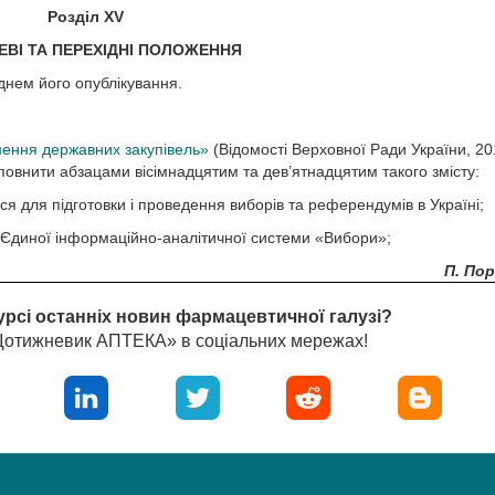
Розділ XV
ЕВІ ТА ПЕРЕХІДНІ ПОЛОЖЕННЯ
 днем його опублікування.
нення державних закупівель»
(Відомості Верховної Ради України, 20
 доповнити абзацами вісімнадцятим та дев’ятнадцятим такого змісту:
ься для підготовки і проведення виборів та референдумів в Україні;
ї Єдиної інформаційно-аналітичної системи «Вибори»;
П. По
урсі останніх новин фармацевтичної галузі?
«Щотижневик АПТЕКА» в соціальних мережах!