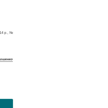
14 р., №
рошенко