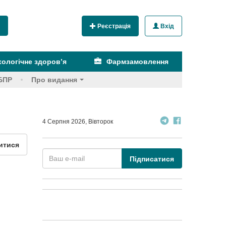
Реєстрація
Вхід
ологічне здоров’я
Фармзамовлення
БПР
Про видання
4 Серпня 2026, Вівторок
итися
Підписатися