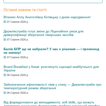
Останні новини та статті
Вітаємо Аллу Анатоліївну Котвіцьку з днем народження!
07 Серпня 2026 р.
Держлікслужба готує зміни до Ліцензійних умов для
диверсифікації зберігання лікарських засобів
07 Серпня 2026 р.
Балів БПР ще не набрали? У нас є рішення — і промокод
на знижку!
07 Серпня 2026 р.
Board Breakfast у Києві: розглянуто сценарії майбутнього для
України
06 Серпня 2026 р.
Забезпечення ефективності ліків у спеку — Держлікслужба про
температурний режим зберігання
06 Серпня 2026 р.
Від фармдопомоги до менеджменту: soft skills, що можуть
допомогти сучасному фармацевту зробити кар’єрний стрибок