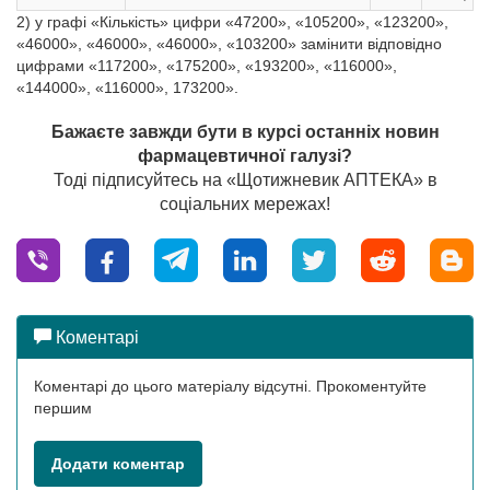
2) у графі «Кількість» цифри «47200», «105200», «123200»,
«46000», «46000», «46000», «103200» замінити відповідно
цифрами «117200», «175200», «193200», «116000»,
«144000», «116000», 173200».
Бажаєте завжди бути в курсі останніх новин
фармацевтичної галузі?
Тоді підписуйтесь на «Щотижневик АПТЕКА» в
соціальних мережах!
Коментарі
Коментарі до цього матеріалу відсутні. Прокоментуйте
першим
Додати коментар