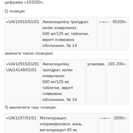
цифрами «193200»;
2) позицію
«UA/10915/01/01
Амоксициліну тригідрат,
—«—
95200»
калію клавуланат,
500 мг/125 мг, таблетки,
вкриті плівковою
оболонкою, № 14
замінити такою позицією:
«UA/10915/01/01
Амоксициліну
упаковка
165 200»;
UA/14148/01/01
тригідрат, калію
клавуланат,
500 мг/125 мг,
таблетки, вкриті
плівковою
оболонкою, № 14
3) виключити таку позицію:
«UА/1197/01/01
Метилурацил,
—«—
2000»;
хлорамфенікол, мазь
метилурацил 40 мг,