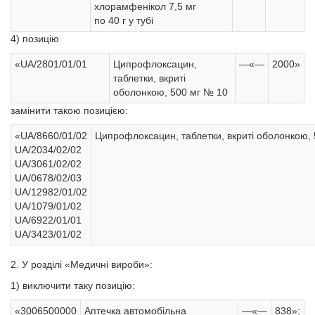
хлорамфенікол 7,5 мг
по 40 г у тубі
4) позицію
«UА/2801/01/01
Ципрофлоксацин,
—«—
2000»
таблетки, вкриті
оболонкою, 500 мг № 10
замінити такою позицією:
«UA/8660/01/02
Ципрофлоксацин, таблетки, вкриті оболонкою,
UA/2034/02/02
UA/3061/02/02
UA/0678/02/03
UA/12982/01/02
UA/1079/01/02
UA/6922/01/01
UA/3423/01/02
2. У розділі «Медичні вироби»:
1) виключити таку позицію:
«3006500000
Аптечка автомобільна
—«—
838»;