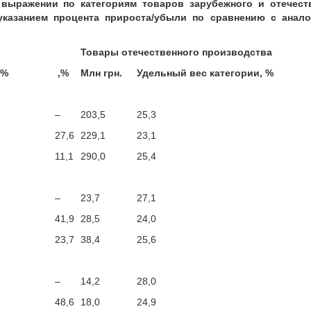
выражении по категориям товаров зарубежного и отечест
 указанием процента прироста/убыли по сравнению с анал
Товары отечественного производства
 %
,%
Млн грн.
Удельный вес категории, %
–
203,5
25,3
27,6
229,1
23,1
11,1
290,0
25,4
–
23,7
27,1
41,9
28,5
24,0
23,7
38,4
25,6
–
14,2
28,0
48,6
18,0
24,9