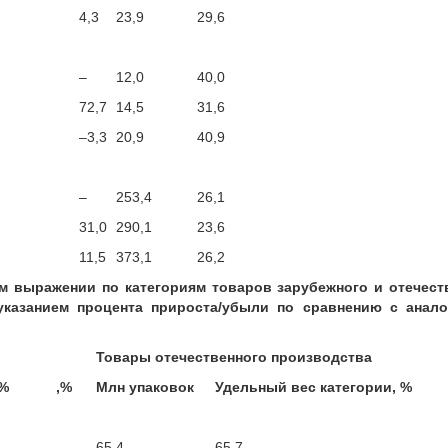
4,3
23,9
29,6
–
12,0
40,0
72,7
14,5
31,6
–3,3
20,9
40,9
–
253,4
26,1
31,0
290,1
23,6
11,5
373,1
26,2
м выражении по категориям товаров зарубежного и отечест
 указанием процента прироста/убыли по сравнению с анал
Товары отечественного производства
 %
,%
Млн упаковок
Удельный вес категории, %
–
65,4
65,7