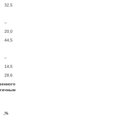
32,5
–
20,0
44,5
–
14,5
28,6
венного
огичным
,%
–