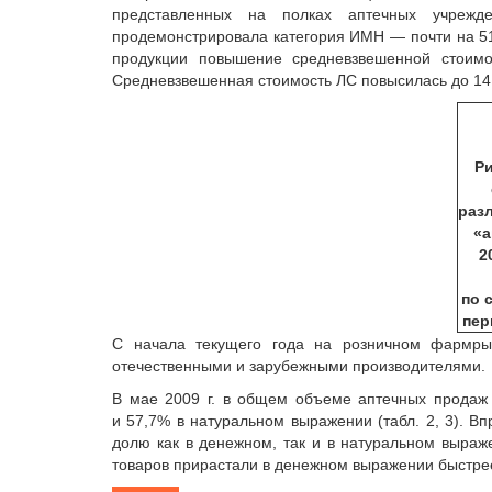
представленных на полках аптечных учрежд
продемонстрировала категория ИМН — почти на 51%
продукции повышение средневзвешенной стоимо
Средневзвешенная стоимость ЛС повысилась до 14,
Ри
раз
«а
2
по 
пер
С начала текущего года на розничном фармры
отечественными и зарубежными производителями.
В мае 2009 г. в общем объеме аптечных продаж 
и 57,7% в натуральном выражении (табл. 2, 3). В
долю как в денежном, так и в натуральном выраж
товаров прирастали в денежном выражении быстрее