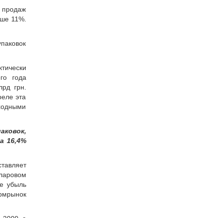
а продаж
ыше 11%.
упаковок
тически
го года
рд грн.
реле эта
ыходными
аковок,
а 16,4%
ставляет
ларовом
е убыль
рмрынок