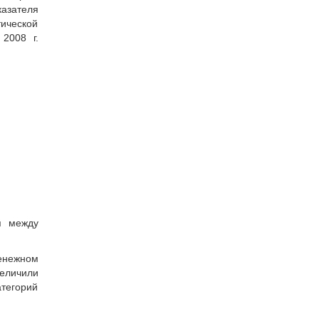
азателя
тической
2008 г.
я между
денежном
величили
атегорий