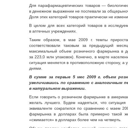
Для парафармацевтических товаров — биологичес
в денежном выражении не поспевали за общерыноч
Доля этих категорий товаров практически не измени
В целом для всех категорий товаров в исследуе
в аптечных учреждениях.
Таким образом, в мае 2009 г. темпы прирост
соответствовали таковым за предыдущий меся
максимальный объем розничного фармрынка в де
за 223,0 млн упаковок). Конечно, в марте насел
ситуация меняется в противоположную сторону, а
днями.
В сумме за первые 5 мес 2009 г. объем розн
увеличившись по сравнению с аналогичным пе
в натуральном выражении.
Если говорить о розничном фармрынке в американ
желать лучшего. Будем надеяться, что ситуаци
эквиваленте сократился по сравнению с маем 2
фармрынка в долларах была примерно такой же
«сжимается» в долларах более чем на четверть.