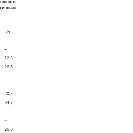
венного
огичным
,%
–
12,6
26,6
–
20,5
34,7
–
26,8