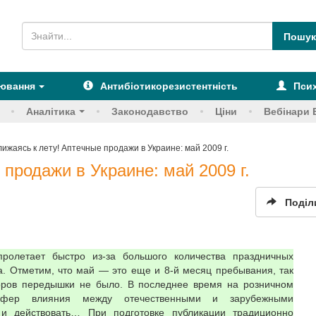
рювання
Антибіотикорезистентність
Псих
Аналітика
Законодавство
Ціни
Вебінари 
ижаясь к лету! Аптечные продажи в Украине: май 2009 г.
продажи в Украине: май 2009 г.
Поділ
олетает быстро из-за большого количества праздничных
. Отметим, что май — это еще и 8-й месяц пребывания, так
аторов передышки не было. В последнее время на розничном
сфер влияния между отечественными и зарубежными
и действовать… При подготовке публикации традиционно