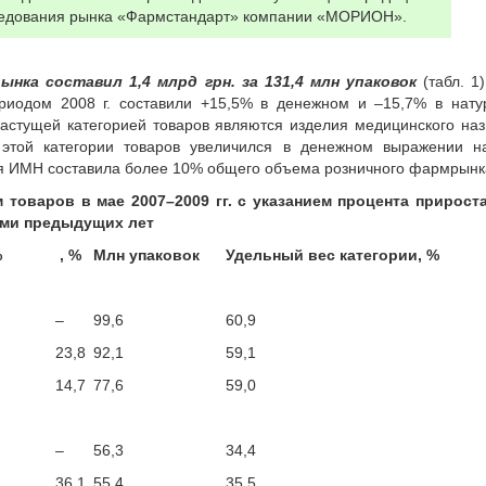
ледования рынка «Фармстандарт» компании «МОРИОН».
нка составил 1,4 млрд грн. за 131,4 млн упаковок
(табл. 1
риодом 2008 г. составили +15,5% в денежном и –15,7% в нату
астущей категорией товаров являются изделия медицинского на
этой категории товаров увеличился в денежном выражении н
ля ИМН составила более 10% общего объема розничного фармрынк
 товаров в мае 2007–2009 гг. с указанием процента прирост
ами предыдущих лет
%
, %
Млн упаковок
Удельный вес категории, %
–
99,6
60,9
23,8
92,1
59,1
14,7
77,6
59,0
–
56,3
34,4
36,1
55,4
35,5