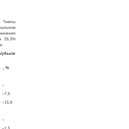
). Темпы
ральном
значения
а 26,3%
а.
а/убыли
, %
–
–7,5
–15,8
–
–1,5