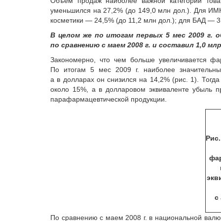
Объем продаж наиболее важной категории това
уменьшился на 27,2% (до 149,0 млн дол.). Для ИМН
косметики — 24,5% (до 11,2 млн дол.); для БАД — 31
В целом же по итогам первых 5 мес 2009 г. 
по сравнению с маем 2008 г. и составил 1,0 млр
Закономерно, что чем больше увеличивается фа
По итогам 5 мес 2009 г. наиболее значитель
а в долларах он снизился на 14,2% (рис. 1). Тог
около 15%, а в долларовом эквиваленте убыль 
парафармацевтической продукции.
Рис.
фа
экв
с
По сравнению с маем 2008 г. в национальной вал