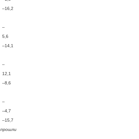
–16,2
–
5,6
–14,1
–
12,1
–8,6
–
–4,7
–15,7
 прошли