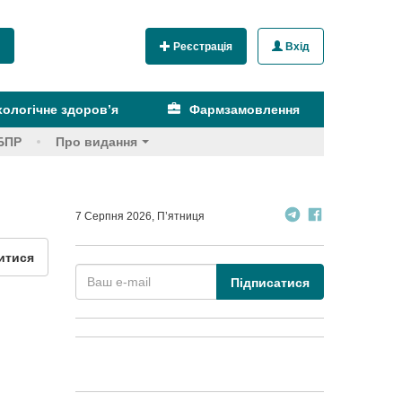
Реєстрація
Вхід
ологічне здоров’я
Фармзамовлення
БПР
Про видання
7 Серпня 2026, П’ятниця
итися
Підписатися