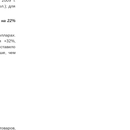
2009 г.
л.); для
 на 22%
лларах.
и +32%,
оставило
ше, чем
товаров,