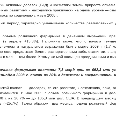
ки активных добавок (БАД) и косметики темпы прироста объем
ным развитием и находились практически на одном уровне — св
лась по сравнению с маем 2008 г.
мый период характерно уменьшение количества реализованных 
а объема розничного фармрынка в денежном выражении прак
ц (в апреле +13,3%). Напомним также, что с начала текуще
нежном и натуральном выражении был в марте 2009 г. (1,7 мл
ение еще продолжает болеть распираторными заболеваниями, в ап
 уж в мае — тем более. К тому же май насыщен праздничными и в
ичного фармрынка составил 7,8 млрд грн. за 692,3 млн уп
риодом 2008 г. почти на 20% в денежном и сократившись н
ской валюте — долларах, то его развитие, к сожалению, пока, о
я изменится. В мае 2009 г. объем розничного фармрынка в дол
008 г. на 26,7% — до 185,9 млн дол. США. В предыдущем месяц
 (–25,7%). Таким образом, два месяца подряд розничный фа