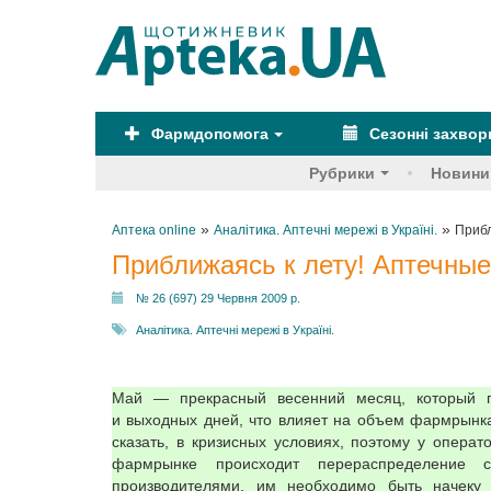
Фармдопомога
Сезонні захво
Рубрики
Новини
»
»
Аптека online
Аналітика. Аптечні мережі в Україні.
Прибл
Приближаясь к лету! Аптечные 
№ 26 (697) 29 Червня 2009 р.
Аналітика. Аптечні мережі в Україні.
Май — прекрасный весенний месяц, который пр
и выходных дней, что влияет на объем фармрынка
сказать, в кризисных условиях, поэтому у опер
фармрынке происходит перераспределение 
производителями, им необходимо быть начеку 