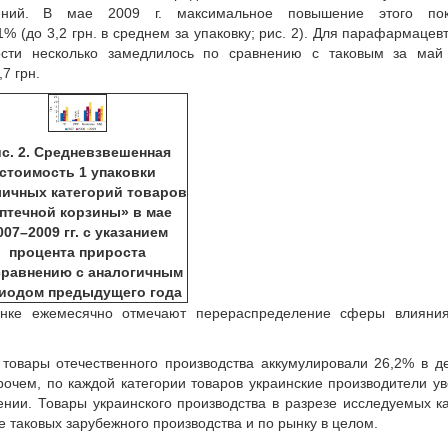
ений. В мае 2009 г. максимальное повышение этого пок
 (до 3,2 грн. в среднем за упаковку; рис. 2). Для парафармацев
сти несколько замедлилось по сравнению с таковым за май 
7 грн.
с. 2. Средневзвешенная
стоимость 1 упаковки
личных категорий товаров
птечной корзины» в мае
007–2009 гг. с указанием
процента прироста
сравнению с аналогичным
иодом предыдущего года
нке ежемесячно отмечают перераспределение сферы влияни
товары отечественного производства аккумулировали 26,2% в 
прочем, по каждой категории товаров украинские производители у
ении. Товары украинского производства в разрезе исследуемых к
 таковых зарубежного производства и по рынку в целом.