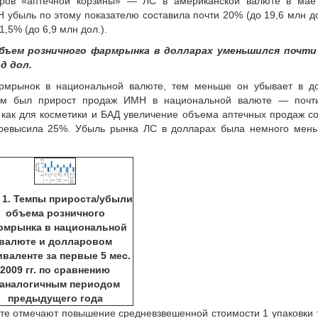
ров «аптечной корзины» — ЛС в американской валюте в мае 
 убыль по этому показателю составила почти 20% (до 19,6 млн до
,5% (до 6,9 млн дол.).
объем розничного фармрынка в долларах уменьшился почти
д дол.
рмрынок в национальной валюте, тем меньше он убывает в до
ным был прирост продаж ИМН в национальной валюте — почт
да как для косметики и БАД увеличение объема аптечных продаж с
превысила 25%. Убыль рынка ЛС в долларах была немного мень
 1. Темпы прироста/убыли
объема розничного
рмрынка в национальной
валюте и долларовом
иваленте за первые 5 мес.
2009 гг. по сравнению
 аналогичным периодом
предыдущего года
юте отмечают повышение средневзвешенной стоимости 1 упаковки 