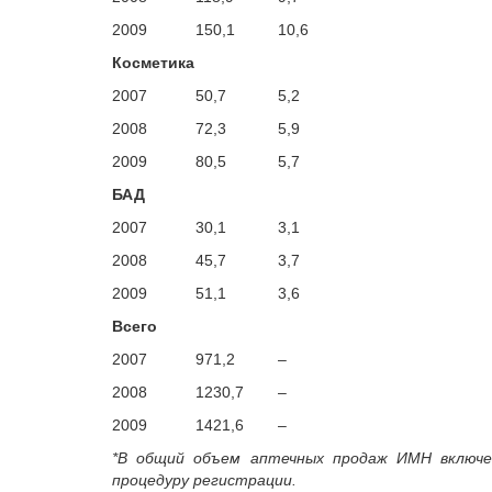
2009
150,1
10,6
Косметика
2007
50,7
5,2
2008
72,3
5,9
2009
80,5
5,7
БАД
2007
30,1
3,1
2008
45,7
3,7
2009
51,1
3,6
Всего
2007
971,2
–
2008
1230,7
–
2009
1421,6
–
*В общий объем аптечных продаж ИМН включе
процедуру регистрации.