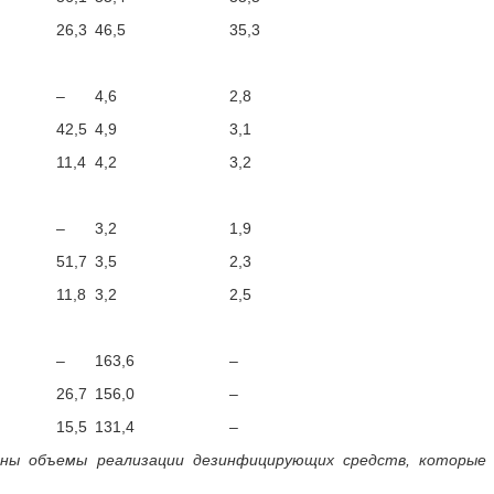
26,3
46,5
35,3
–
4,6
2,8
42,5
4,9
3,1
11,4
4,2
3,2
–
3,2
1,9
51,7
3,5
2,3
11,8
3,2
2,5
–
163,6
–
26,7
156,0
–
15,5
131,4
–
ны объемы реализации дезинфицирующих средств, которые