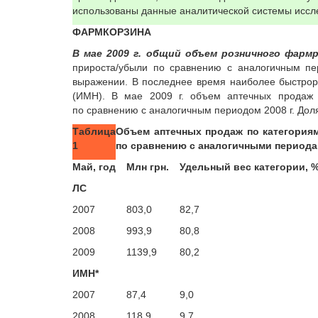
использованы данные аналитической системы исс
ФАРМКОРЗИНА
В мае 2009 г. общий объем розничного фармры
прироста/убыли по сравнению с аналогичным пе
выражении. В последнее время наиболее быстрор
(ИМН). В мае 2009 г. объем аптечных продаж 
по сравнению с аналогичным периодом 2008 г. До
Таблица
Объем аптечных продаж по категориям
1
по сравнению с аналогичными период
Май, год
Млн грн.
Удельный вес категории, 
ЛС
2007
803,0
82,7
2008
993,9
80,8
2009
1139,9
80,2
ИМН*
2007
87,4
9,0
2008
118,9
9,7