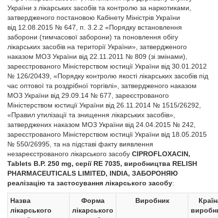
України з лікарських засобів та контролю за наркотиками,
затвердженого постановою Кабінету Міністрів України
від 12.08.2015 № 647, п. 3.2.2 «Порядку встановлення
заборони (тимчасової заборони) та поновлення обігу
лікарських засобів на території України», затвердженого
наказом МОЗ України від 22.11.2011 № 809 (зі змінами),
зареєстрованого Міністерством юстиції України від 30.01.2012
№ 126/20439, «Порядку контролю якості лікарських засобів під
час оптової та роздрібної торгівлі», затвердженого наказом
МОЗ України від 29.09.14 № 677, зареєстрованого
Міністерством юстиції України від 26.11.2014 № 1515/26292,
«Правил утилізації та знищення лікарських засобів»,
затверджених наказом МОЗ України від 24.04.2015 № 242,
зареєстрованого Міністерством юстиції України від 18.05.2015
№ 550/26995, та на підставі факту виявлення
незареєстрованого лікарського засобу
CIPROFLOXACIN,
Tablets B.P. 250 mg, серії RE 7035, виробництва RELISH
PHARMACEUTICALS LIMITED, INDIA, ЗАБОРОНЯЮ
реалізацію та застосування лікарського засобу
:
Назва
Форма
Виробник
Країн
лікарського
лікарського
виробн