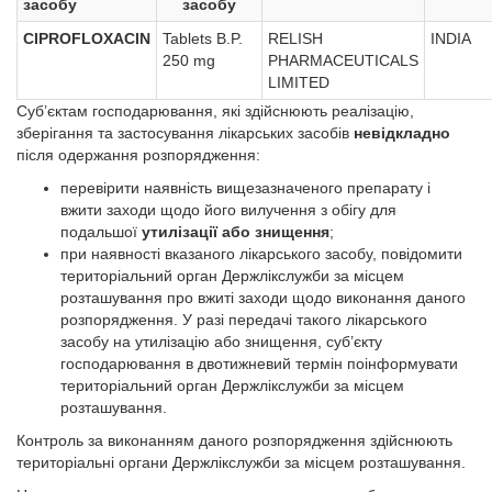
засобу
засобу
CIPROFLOXACIN
Tablets B.P.
RELISH
INDIA
250 mg
PHARMACEUTICALS
LIMITED
Суб’єктам господарювання, які здійснюють реалізацію,
зберігання та застосування лікарських засобів
невідкладно
після одержання розпорядження:
перевірити наявність вищезазначеного препарату і
вжити заходи щодо його вилучення з обігу для
подальшої
утилізації або знищення
;
при наявності вказаного лікарського засобу, повідомити
територіальний орган Держлікслужби за місцем
розташування про вжиті заходи щодо виконання даного
розпорядження. У разі передачі такого лікарського
засобу на утилізацію або знищення, суб’єкту
господарювання в двотижневий термін поінформувати
територіальний орган Держлікслужби за місцем
розташування.
Контроль за виконанням даного розпорядження здійснюють
територіальні органи Держлікслужби за місцем розташування.