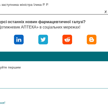
заступника міністра Ілика Р. Р.
У
урсі останніх новин фармацевтичної галузі?
«Щотижневик АПТЕКА» в соціальних мережах!
нтуйте першим
ння!