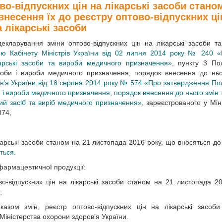
о-відпускних цін на лікарські засоби стано
 внесення їх до реєстру оптово-відпускних ці
а лікарські засоби
екларування зміни оптово-відпускних цін на лікарські засоби т
ою Кабінету Міністрів України від 02 липня 2014 року № 240 
карські засоби та вироби медичного призначення»
, пункту 3 По
асоби і вироби медичного призначення, порядок внесення до ньо
ов’я України від 18 серпня 2014 року № 574 «Про затвердження П
би і вироби медичного призначення, порядок внесення до нього змін
ький засіб та виріб медичного призначення»
, зареєстрованого у Міні
874,
ікарські засоби станом на 21 листопада 2016 року, що вносяться до
ться
.
фармацевтичної продукції:
во-відпускних цін на лікарські засоби станом на 21 листопада 2
;
азом змін, реєстр оптово-відпускних цін на лікарські засоб
Міністерства охорони здоров’я України.