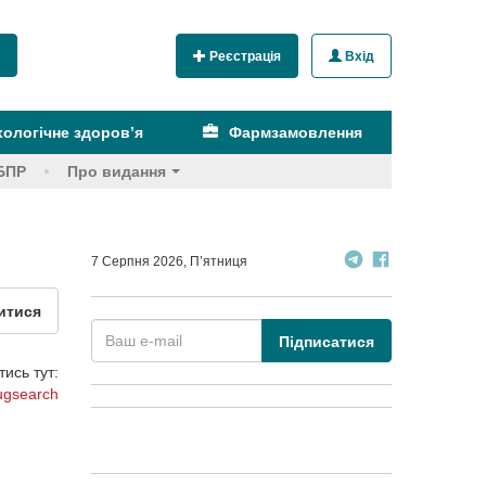
Реєстрація
Вхід
ологічне здоров’я
Фармзамовлення
БПР
Про видання
7 Серпня 2026, П’ятниця
итися
Підписатися
ись тут:
ugsearch