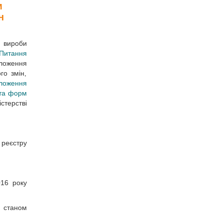
м
н
а вироби
«Питання
ложення
го змін,
оложення
 та форм
стерстві
 реєстру
016 року
и станом