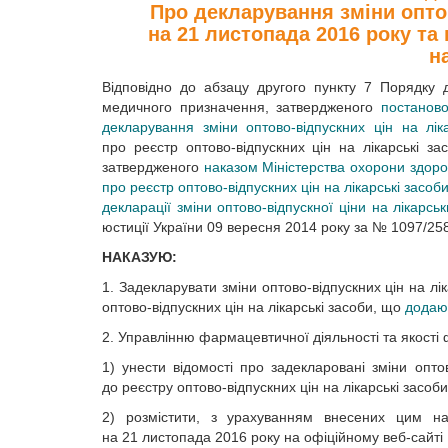
Про декларування зміни оптов
на 21 листопада 2016 року та
н
Відповідно до абзацу другого пункту 7 Порядку д
медичного призначення, затвердженого
постанов
декларування зміни оптово-відпускних цін на лі
про реєстр оптово-відпускних цін на лікарські з
затвердженого
наказом Міністерства охорони здор
про реєстр оптово-відпускних цін на лікарські засо
декларації зміни оптово-відпускної ціни на лікарс
юстиції України 09 вересня 2014 року за № 1097/25
НАКАЗУЮ:
1. Задекларувати зміни оптово-відпускних цін на л
оптово-відпускних цін на лікарські засоби, що
додаю
2. Управлінню фармацевтичної діяльності та якості 
1) унести відомості про задекларовані зміни опто
до реєстру оптово-відпускних цін на лікарські засоби
2) розмістити, з урахуванням внесених цим нак
на 21 листопада 2016 року на офіційному веб-сайті 