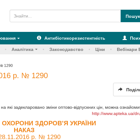
рювання
Антибіотикорезистентність
Псих
Аналітика
Законодавство
Ціни
Вебінари 
 № 1290
016 р. № 1290
Поділ
, на які задекларовано зміни оптово-відпускних цін, можна ознайомит
http://www.apteka.ua/dr
 ОХОРОНИ ЗДОРОВ’Я УКРАЇНИ
НАКАЗ
 28.11.2016 р. № 1290