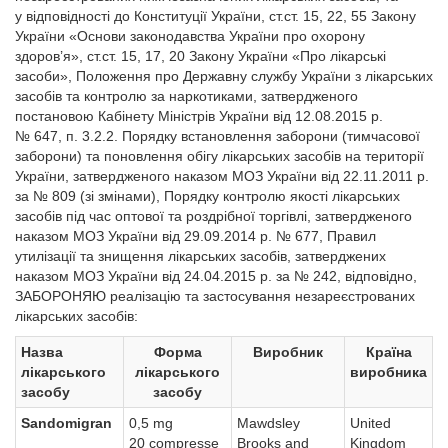
у відповідності до Конституції України, ст.ст. 15, 22, 55 Закону
України «Основи законодавства України про охорону
здоров’я», ст.ст. 15, 17, 20 Закону України «Про лікарські
засоби», Положення про Державну службу України з лікарських
засобів та контролю за наркотиками, затвердженого
постановою Кабінету Міністрів України від 12.08.2015 р.
№ 647, п. 3.2.2. Порядку встановлення заборони (тимчасової
заборони) та поновлення обігу лікарських засобів на території
України, затвердженого наказом МОЗ України від 22.11.2011 р.
за № 809 (зі змінами), Порядку контролю якості лікарських
засобів під час оптової та роздрібної торгівлі, затвердженого
наказом МОЗ України від 29.09.2014 р. № 677, Правил
утилізації та знищення лікарських засобів, затверджених
наказом МОЗ України від 24.04.2015 р. за № 242, відповідно,
ЗАБОРОНЯЮ реалізацію та застосування незареєстрованих
лікарських засобів:
Назва
Форма
Виробник
Країна
лікарського
лікарського
виробника
засобу
засобу
Sandomigran
0,5 mg
Mawdsley
United
20 compresse
Brooks and
Kingdom