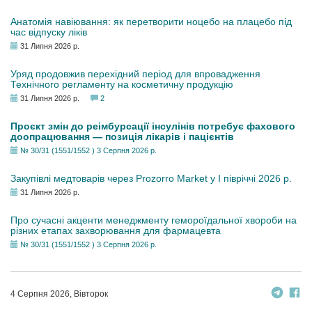
Анатомія навіювання: як перетворити ноцебо на плацебо під
час відпуску ліків
31 Липня 2026 р.
Уряд продовжив перехідний період для впровадження
Технічного регламенту на косметичну продукцію
31 Липня 2026 р.
2
Проєкт змін до реімбурсації інсулінів потребує фахового
доопрацювання — позиція лікарів і пацієнтів
№ 30/31 (1551/1552 ) 3 Серпня 2026 р.
Закупівлі медтоварів через Prozorro Market у I півріччі 2026 р.
31 Липня 2026 р.
Про сучасні акценти менеджменту гемороїдальної хвороби на
різних етапах захворювання для фармацевта
№ 30/31 (1551/1552 ) 3 Серпня 2026 р.
4 Серпня 2026, Вівторок