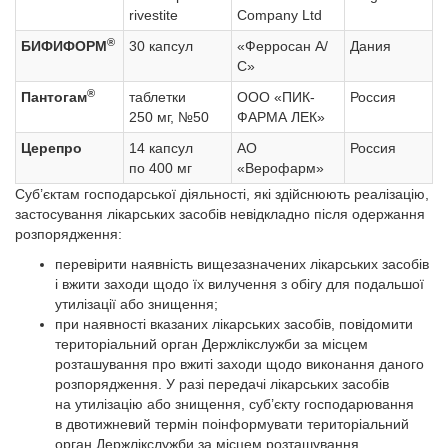
rivestite
Company Ltd
®
БИФИФОРМ
30 капсул
«Ферросан А/
Дания
С»
®
Пантогам
таблетки
ООО «ПИК-
Россия
250 мг, №50
ФАРМА ЛЕК»
Церепро
14 капсул
АО
Россия
по 400 мг
«Верофарм»
Суб’єктам господарської діяльності, які здійснюють реалізацію,
застосування лікарських засобів невідкладно після одержання
розпорядження:
перевірити наявність вищезазначених лікарських засобів
і вжити заходи щодо їх вилучення з обігу для подальшої
утилізації або знищення;
при наявності вказаних лікарських засобів, повідомити
територіальний орган Держлікслужби за місцем
розташування про вжиті заходи щодо виконання даного
розпорядження. У разі передачі лікарських засобів
на утилізацію або знищення, суб’єкту господарювання
в двотижневий термін поінформувати територіальний
орган Держлікслужби за місцем розташування.