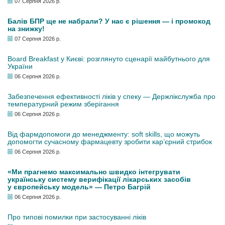
07 Серпня 2026 р.
Балів БПР ще не набрали? У нас є рішення — і промокод
на знижку!
07 Серпня 2026 р.
Board Breakfast у Києві: розглянуто сценарії майбутнього для
України
06 Серпня 2026 р.
Забезпечення ефективності ліків у спеку — Держлікслужба про
температурний режим зберігання
06 Серпня 2026 р.
Від фармдопомоги до менеджменту: soft skills, що можуть
допомогти сучасному фармацевту зробити кар’єрний стрибок
06 Серпня 2026 р.
«Ми прагнемо максимально швидко інтегрувати
українську систему верифікації лікарських засобів
у європейську модель» — Петро Багрій
06 Серпня 2026 р.
Про типові помилки при застосуванні ліків