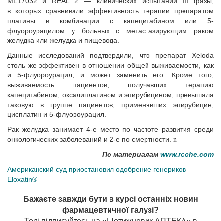
ML17032 и REAL 2 — клинических испытаний III фазы,
в которых сравнивали эффективность терапии препаратом
платины в комбинации с капецитабином или 5-
флуороурацилом у больных с метастазирующим раком
желудка или желудка и пищевода.
Данные исследований подтвердили, что препарат Xeloda
столь же эффективен в отношении общей выживаемости, как
и 5-флуороурацил, и может заменить его. Кроме того,
выживаемость пациентов, получавших терапию
капецитабином, оксалиплатином и эпирубицином, превышала
таковую в группе пациентов, применявших эпирубицин,
цисплатин и 5-флуороурацил.
Рак желудка занимает 4-е место по частоте развития среди
онкологических заболеваний и 2-е по смертности.
n
По материалам
www.roche.com
Американский суд приостановил одобрение генериков
Eloxatin®
Бажаєте завжди бути в курсі останніх новин
фармацевтичної галузі?
Тоді підписуйтесь на «Щотижневик АПТЕКА» в