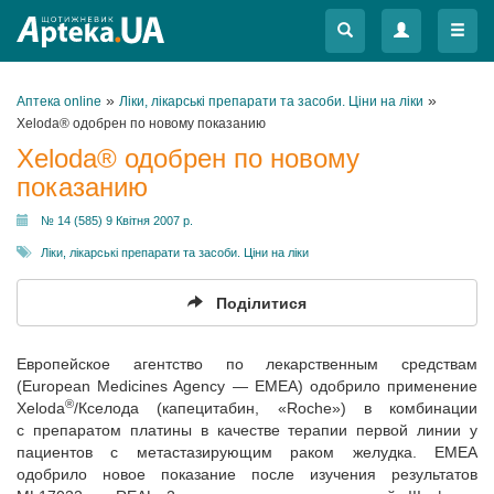
Меню
Меню
»
»
Аптека online
Ліки, лікарські препарати та засоби. Ціни на ліки
Xeloda® одобрен по новому показанию
Xeloda® одобрен по новому
показанию
№ 14 (585) 9 Квітня 2007 р.
Ліки, лікарські препарати та засоби. Ціни на ліки
Поділитися
Европейское агентство по лекарственным средствам
(European Medicines Agency — EMEA) одобрило применение
®
Xeloda
/Кселода (капецитабин, «Roche») в комбинации
с препаратом платины в качестве терапии первой линии у
пациентов с метастазирующим раком желудка. ЕМЕА
одобрило новое показание после изучения результатов