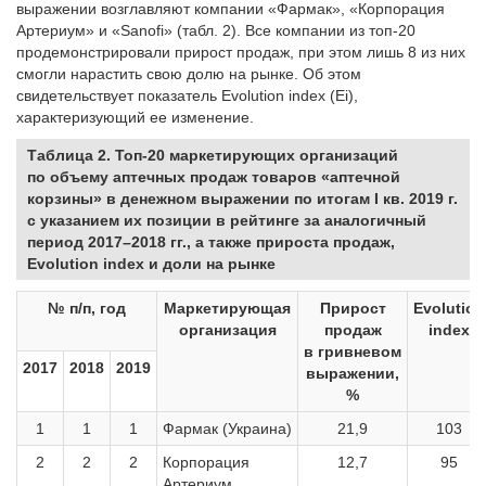
выражении возглавляют компании «Фармак», «Корпорация
Артериум» и «Sanofi» (табл. 2). Все компании из топ-20
продемонстрировали прирост продаж, при этом лишь 8 из них
смогли нарастить свою долю на рынке. Об этом
свидетельствует показатель Evolution index (Ei),
характеризующий ее изменение.
Таблица 2. Топ-20 маркетирующих организаций
по объему аптечных продаж товаров «аптечной
корзины» в денежном выражении по итогам I кв. 2019 г.
с указанием их позиции в рейтинге за аналогичный
период 2017–2018 гг., а также прироста продаж,
Evolution index и доли на рынке
№ п/п, год
Маркетирующая
Прирост
Evolution
организация
продаж
index
в гривневом
2017
2018
2019
выражении,
%
1
1
1
Фармак (Украина)
21,9
103
2
2
2
Корпорация
12,7
95
Артериум