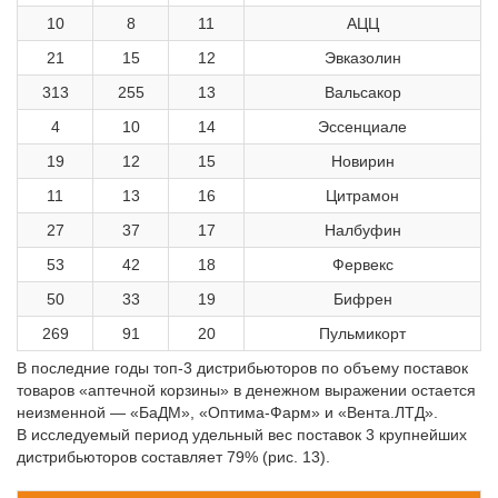
10
8
11
АЦЦ
21
15
12
Эвказолин
313
255
13
Вальсакор
4
10
14
Эссенциале
19
12
15
Новирин
11
13
16
Цитрамон
27
37
17
Налбуфин
53
42
18
Фервекс
50
33
19
Бифрен
269
91
20
Пульмикорт
В последние годы топ-3 дистрибьюторов по объему поставок
товаров «аптечной корзины» в денежном выражении остается
неизменной — «БаДМ», «Оптима-Фарм» и «Вента.ЛТД».
В исследуемый период удельный вес поставок 3 крупнейших
дистрибьюторов составляет 79% (рис. 13).