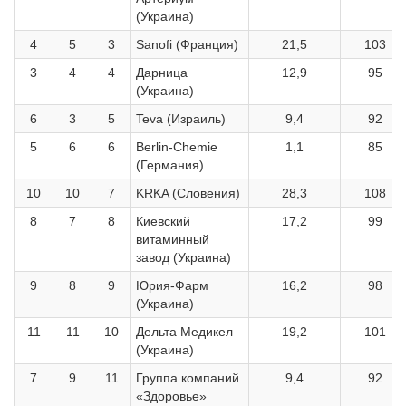
(Украина)
4
5
3
Sanofi (Франция)
21,5
103
3
4
4
Дарница
12,9
95
(Украина)
6
3
5
Teva (Израиль)
9,4
92
5
6
6
Berlin-Chemie
1,1
85
(Германия)
10
10
7
KRKA (Словения)
28,3
108
8
7
8
Киевский
17,2
99
витаминный
завод (Украина)
9
8
9
Юрия-Фарм
16,2
98
(Украина)
11
11
10
Дельта Медикел
19,2
101
(Украина)
7
9
11
Группа компаний
9,4
92
«Здоровье»