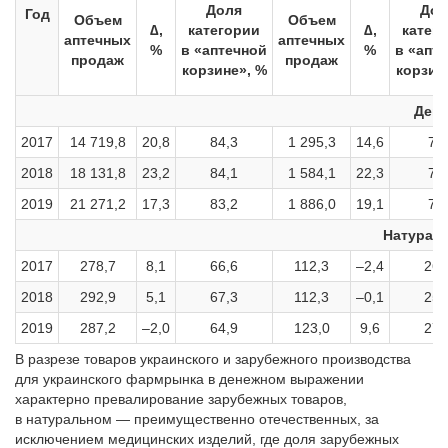
Доля
Дол
Год
Объем
Объем
∆,
категории
∆,
катег
аптечных
аптечных
%
в «аптечной
%
в «апт
продаж
продаж
корзине», %
корзин
Дене
2017
14 719,8
20,8
84,3
1 295,3
14,6
7,4
2018
18 131,8
23,2
84,1
1 584,1
22,3
7,3
2019
21 271,2
17,3
83,2
1 886,0
19,1
7,4
Натураль
2017
278,7
8,1
66,6
112,3
–2,4
26,
2018
292,9
5,1
67,3
112,3
–0,1
25,
2019
287,2
–2,0
64,9
123,0
9,6
27,
В разрезе товаров украинского и зарубежного производства
для украинского фармрынка в денежном выражении
характерно превалирование зарубежных товаров,
в натуральном — преимущественно отечественных, за
исключением медицинских изделий, где доля зарубежных