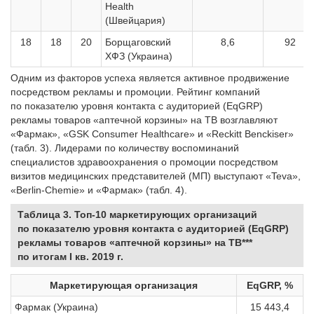
Health
(Швейцария)
18
18
20
Борщаговский
8,6
92
ХФЗ (Украина)
Одним из факторов успеха является активное продвижение
посредством рекламы и промоции. Рейтинг компаний
по показателю уровня контакта с аудиторией (EqGRP)
рекламы товаров «аптечной корзины» на ТВ возглавляют
«Фармак», «GSK Consumer Healthcare» и «Reckitt Benckiser»
(табл. 3). Лидерами по количеству воспоминаний
специалистов здравоохранения о промоции посредством
визитов медицинских представителей (МП) выступают «Teva»,
«Berlin-Chemie» и «Фармак» (табл. 4).
Таблица 3. Топ-10 маркетирующих организаций
по показателю уровня контакта с аудиторией (EqGRP)
рекламы товаров «аптечной корзины» на ТВ***
по итогам I кв. 2019 г.
Маркетирующая организация
EqGRP, %
Фармак (Украина)
15 443,4