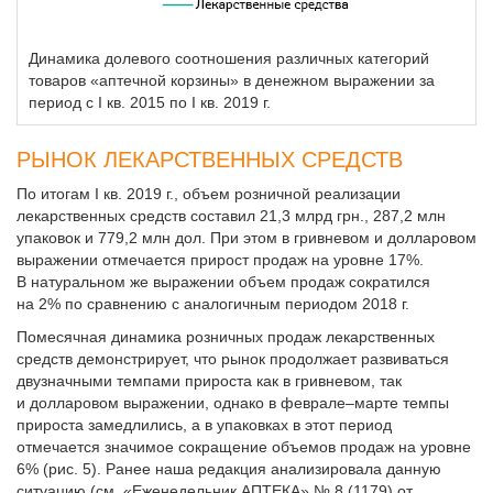
Динамика долевого соотношения различных категорий
товаров «аптечной корзины» в денежном выражении за
период с I кв. 2015 по I кв. 2019 г.
РЫНОК ЛЕКАРСТВЕННЫХ СРЕДСТВ
По итогам I кв. 2019 г., объем розничной реализации
лекарственных средств составил 21,3 млрд грн., 287,2 млн
упаковок и 779,2 млн дол. При этом в гривневом и долларовом
выражении отмечается прирост продаж на уровне 17%.
В натуральном же выражении объем продаж сократился
на 2% по сравнению с аналогичным перио­дом 2018 г.
Помесячная динамика розничных продаж лекарственных
средств демонстрирует, что рынок продолжает развиваться
двузначными темпами прироста как в гривневом, так
и долларовом выражении, однако в феврале–марте темпы
прироста замедлились, а в упаковках в этот период
отмечается значимое сокращение объемов продаж на уровне
6% (рис. 5). Ранее наша редакция анализировала данную
ситуацию (см. «Еженедельник АПТЕКА» № 8 (1179) от