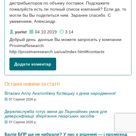
дистрибьюторов по объему поставок. Подскажите
пожалуйста есть ли полный список компаний? Если да, то
могли бы Вы поделиться ним. Заранее спасибо. С
уважением, Александр.
yurist
04.10.2019
3:14
Добрый день. данные Вы можете запросить у компании
ProximaResearch
http://proximaresearch.ua/ua/index.html#contacts
Додати коментар
Останні новини та статті
Вітаємо Аллу Анатоліївну Котвіцьку з днем народження!
07 Серпня 2026 р.
Держлікслужба готує зміни до Ліцензійних умов для
диверсифікації зберігання лікарських засобів
07 Серпня 2026 р.
Балів БПР ще не набрали? У нас є рішення — і промокод