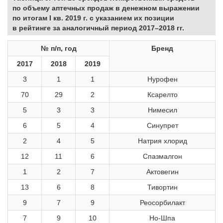
по объему аптечных продаж в денежном выражении
по итогам I кв. 2019 г. с указанием их позиции
в рейтинге за аналогичный период 2017–2018 гг.
№ п/п, год
Бренд
2017
2018
2019
3
1
1
Нурофен
70
29
2
Ксарелто
5
3
3
Нимесил
6
5
4
Синупрет
2
4
5
Натрия хлорид
12
11
6
Спазмалгон
1
2
7
Актовегин
13
6
8
Тивортин
9
7
9
Реосорбилакт
7
9
10
Но-Шпа