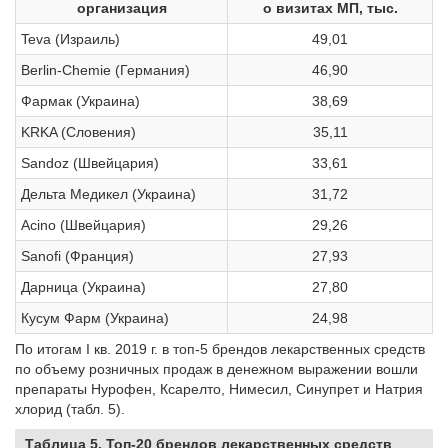
организация
о визитах МП, тыс.
Teva (Израиль)
49,01
Berlin-Chemie (Германия)
46,90
Фармак (Украина)
38,69
KRKA (Словения)
35,11
Sandoz (Швейцария)
33,61
Дельта Медикел (Украина)
31,72
Acino (Швейцария)
29,26
Sanofi (Франция)
27,93
Дарница (Украина)
27,80
Кусум Фарм (Украина)
24,98
По итогам I кв. 2019 г. в топ-5 брендов лекарственных средств
по объему розничных продаж в денежном выражении вошли
препараты Нурофен, Ксарелто, Нимесил, Синупрет и Натрия
хлорид (табл. 5).
Таблица 5. Топ-20 брендов лекарственных средств