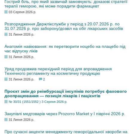
Гострий біль, про який зазвичай замовчують: доказові стратегії
терапії геморою, які може порадити фармацевт
03 Серпня 2026 р.
Розпорядження Держлікслужби у період з 20.07.2026 р. по
31.07.2026 р. про заборону/дозвіл на обіг лікарських засобів
31 Липня 2026 р.
Анатомія навіювання: як перетворити ноцебо на плацебо під
час відпуску ліків
31 Липня 2026 р.
Уряд продовжив перехідний період для впровадження
Технічного регламенту на косметичну продукцію
31 Липня 2026 р.
2
Проєкт змін до реімбурсації інсулінів потребує фахового
доопрацювання — позиція лікарів і пацієнтів
№ 30/31 (1551/1552 ) 3 Серпня 2026 р.
Закупівлі медтоварів через Prozorro Market у I півріччі 2026 р.
31 Липня 2026 р.
Про сучасні акценти менеджменту гемороїдальної хвороби на