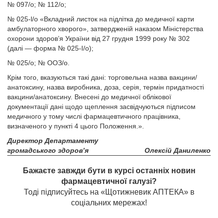
№ 097/о; № 112/о;
№ 025-l/о «Вкладний листок на підлітка до медичної карти
амбулаторного хворого», затвердженій наказом Міністерства
охорони здоров’я України від 27 грудня 1999 року № 302
(далі — форма № 025-І/о);
№ 025/о; № ООЗ/о.
Крім того, вказуються такі дані: торговельна назва вакцини/
анатоксину, назва виробника, доза, серія, термін придатності
вакцини/анатоксину. Внесені до медичної облікової
документації дані щодо щеплення засвідчуються підписом
медичного у тому числі фармацевтичного працівника,
визначеного у пункті 4 цього Положення.».
Директор Департаменту
громадського здоров’я
Олексій Даниленко
Бажаєте завжди бути в курсі останніх новин
фармацевтичної галузі?
Тоді підписуйтесь на «Щотижневик АПТЕКА» в
соціальних мережах!