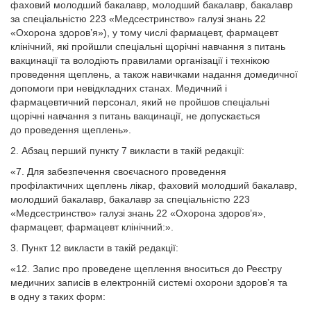
фаховий молодший бакалавр, молодший бакалавр, бакалавр
за спеціальністю 223 «Медсестринство» галузі знань 22
«Охорона здоров’я»), у тому числі фармацевт, фармацевт
клінічний, які пройшли спеціальні щорічні навчання з питань
вакцинації та володіють правилами організації і технікою
проведення щеплень, а також навичками надання домедичної
допомоги при невідкладних станах. Медичний і
фармацевтичний персонал, який не пройшов спеціальні
щорічні навчання з питань вакцинації, не допускається
до проведення щеплень».
2. Абзац перший пункту 7 викласти в такій редакції:
«7. Для забезпечення своєчасного проведення
профілактичних щеплень лікар, фаховий молодший бакалавр,
молодший бакалавр, бакалавр за спеціальністю 223
«Медсестринство» галузі знань 22 «Охорона здоров’я»,
фармацевт, фармацевт клінічний:».
3. Пункт 12 викласти в такій редакції:
«12. Запис про проведене щеплення вноситься до Реєстру
медичних записів в електронній системі охорони здоров’я та
в одну з таких форм: