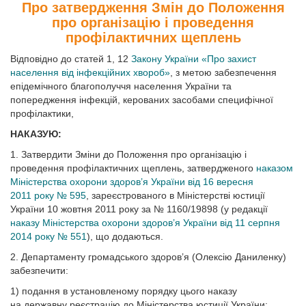
Про затвердження Змін до Положення
про організацію і проведення
профілактичних щеплень
Відповідно до статей 1, 12
Закону України «Про захист
населення від інфекційних хвороб»
, з метою забезпечення
епідемічного благополуччя населення України та
попередження інфекцій, керованих засобами специфічної
профілактики,
НАКАЗУЮ:
1. Затвердити Зміни до Положення про організацію і
проведення профілактичних щеплень, затвердженого
наказом
Міністерства охорони здоров’я України від 16 вересня
2011 року № 595
, зареєстрованого в Міністерстві юстиції
України 10 жовтня 2011 року за № 1160/19898 (у редакції
наказу Міністерства охорони здоров’я України від 11 серпня
2014 року № 551
), що додаються.
2. Департаменту громадського здоров’я (Олексію Даниленку)
забезпечити:
1) подання в установленому порядку цього наказу
на державну реєстрацію до Міністерства юстиції України;