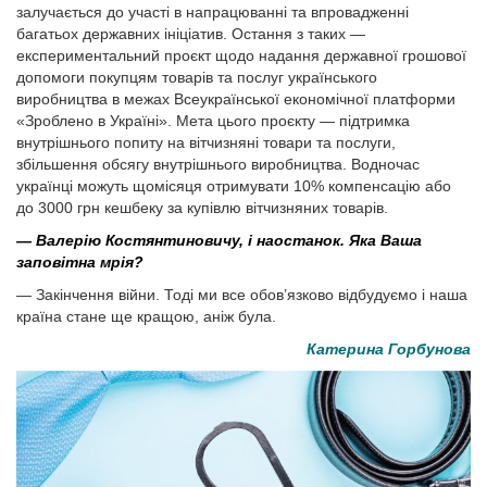
залучається до участі в напрацюванні та впровадженні
багатьох державних ініціатив. Остання з таких —
експериментальний проєкт щодо надання державної грошової
допомоги покупцям товарів та послуг українського
виробництва в межах Всеукраїнської економічної платформи
«Зроблено в Україні». Мета цього проєкту — підтримка
внутрішнього попиту на вітчизняні товари та послуги,
збільшення обсягу внутрішнього виробництва. Водночас
українці можуть щомісяця отримувати 10% компенсацію або
до 3000 грн кешбеку за купівлю вітчизняних товарів.
— Валерію Костянтиновичу, і наостанок. Яка Ваша
заповітна мрія?
— Закінчення війни. Тоді ми все обов’язково відбудуємо і наша
країна стане ще кращою, аніж була.
Катерина Горбунова