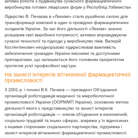
активні роботи з будівництва сучасного фармацевтичного
виробництва готових лікарських форм у Республіці Узбекистан.
Лідерство В. Печаєва в «Лекхімі» стало рушійною силою для
трансформації компанії в один із провідних фармацевтичних
холдингів України. За час його діяльності «Лекхім» значно
розширив свої виробничі потужності, активно впроваджуючи
сучасні технології та підходи у виробництво ліків. Валерій
Костянтинович неодноразово підкреслював важливість
забезпечення громадян України якісними та доступними
препаратами, що залишається його головним пріоритетом
протягом усієї професійної кар’єри.
На захисті інтересів вітчизняної фармацевтичної
промисловості
3 2001 р. і понині В.К. Печаєв — президент Об’єднання
організацій роботодавців медичної та мікробіологічної
промисловості України (ООРММП України), основною метою
діяльності якого є представництво та захист інтересів
організацій роботодавців — членів об’єднання в економічній,
соціально-трудовій та інших сферах, зокрема у їх відносинах
з іншими сторонами соціального партнерства, підтримка і
захист інтересів вітчизняної фармацевтичної промисловості.