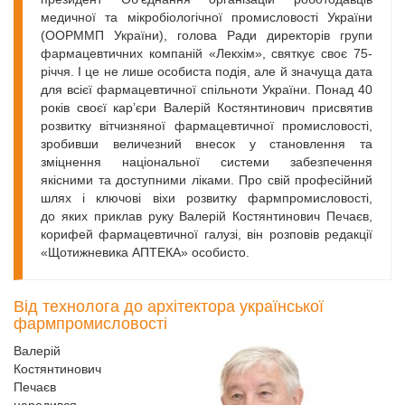
медичної та мікробіо­логічної промисловості України
(ООРММП України), голова Ради директорів групи
фармацевтичних компаній «Лекхім», святкує своє 75-
річчя. І це не лише особиста подія, але й значуща дата
для всієї фармацевтичної спільноти України. Понад 40
років своєї кар’єри Валерій Костянтинович присвятив
розвитку вітчизняної фармацевтичної промисловості,
зробивши величезний внесок у становлення та
зміцнення національної системи забезпечення
якісними та доступними ліками. Про свій професійний
шлях і ключові віхи розвитку фармпромисловості,
до яких приклав руку Валерій Костянтинович Печаєв,
корифей фармацевтичної галузі, він розповів редакції
«Щотижневика АПТЕКА» особисто.
Від технолога до архітектора української
фармпромисловості
Валерій
Костянтинович
Печаєв