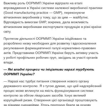
Важливу роль ООРММП України відіграло на етапі
впровадження в Україні системи належної виробничої практики
(Good manufacturing practice — GMP), переконуючи
вітчизняних виробників у тому, що за цим — майбутнє.
Відповідність вимогам GMP, зокрема, дала можливість
вітчизняним виробникам експортувати продукцію в різні країни
світу.
Протягом діяльності ООРММП України ініційовано та
розроблено низку необхідних для розвитку і вдосконалення
регулювання фармацевтичної галузі нормативно-правових
актів. Представники ООРММП України беруть активну участь
у роботі профільних робочих груп, засідань за участі органів
влади.
— Які владні процеси чи ініціативи наразі турбують
ООРММП України?
— Наразі нас турбує питання створення нового органу
державного контролю. Я з тугою думаю, що цей надсерйозний
процес може вплинути на якість функціонування системи
контролю за обігом лікарських засобів. Існує великий
корупційний ризик. Створення цієї організації проштовхують
за різними сценаріями. Хтось пропонує брати за основу