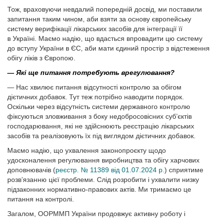
Тож, враховуючи невдалий попередній досвід, ми поставили
запитання таким чином, аби взяти за основу європейську
систему верифікації лікарських засобів для інтеграції її
в Україні. Маємо надію, що вдасться впровадити цю систему
до вступу України в ЄС, аби мати єдиний простір з відстеження
обігу ліків з Європою.
— Які ще питання потребують врегулювання?
— Нас хвилює питання відсутності контролю за обігом
дієтичних добавок. Тут теж потрібно наводити порядок.
Оскільки через відсутність системи державного контролю
фіксуються зловживання з боку недобросовісних суб’єктів
господарювання, які не здійснюють реєстрацію лікарських
засобів та реалізовують їх під виглядом дієтичних добавок.
Маємо надію, що ухвалення законопроєкту щодо
удосконалення регулювання виробництва та обігу харчових
доповнювачів (
реєстр. № 11389 від 01.07.2024 р.
) сприятиме
розв’язанню цієї проблеми. Слід розробити і ухвалити низку
підзаконних нормативно-правових актів. Ми тримаємо це
питання на контролі.
Загалом, ООРММП України продовжує активну роботу і