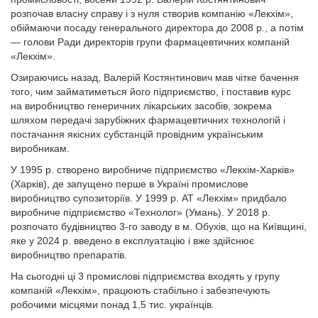
розпочав власну справу і з нуля створив компанію «Лекхім»,
обіймаючи посаду генерального директора до 2008 р., а потім
— голови Ради директорів групи фармацевтичних компаній
«Лекхім».
Озираючись назад, Валерій Костянтинович мав чітке бачення
того, чим займатиметься його підприємство, і поставив курс
на виробництво генеричних лікарських засобів, зокрема
шляхом передачі зарубіжних фармацевтичних технологій і
постачання якісних субстанцій провідним українським
виробникам.
У 1995 р. створено виробниче підприємство «Лекхім-Харків»
(Харків), де запущено перше в Україні промислове
виробництво супозиторіїв. У 1999 р. АТ «Лекхім» придбало
виробниче підприємство «Технолог» (Умань). У 2018 р.
розпочато будівництво 3-го заводу в м. Обухів, що на Київщині,
яке у 2024 р. введено в експлуатацію і вже здійснює
виробництво препаратів.
На сьогодні ці 3 промислові підприємства входять у групу
компаній «Лекхім», працюють стабільно і забезпечують
робочими місцями понад 1,5 тис. українців.