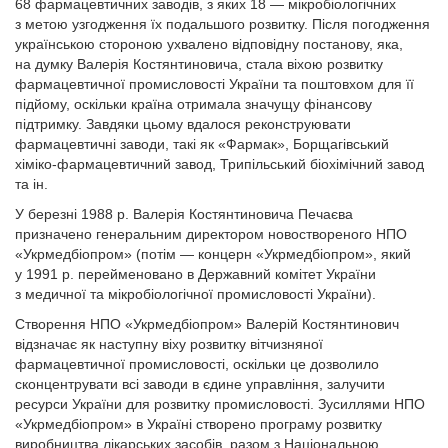
68 фармацевтичних заводів, з яких 18 — мікробіологічних
з метою узгодження їх подальшого розвитку. Після погодження
українською стороною ухвалено відповідну постанову, яка,
на думку Валерія Костянтиновича, стала віхою розвитку
фармацевтичної промисловості України та поштовхом для її
підйому, оскільки країна отримала значущу фінансову
підтримку. Завдяки цьому вдалося реконструювати
фармацевтичні заводи, такі як «Фармак», Борщагівський
хіміко-фармацевтичний завод, Трипільський біо­хімічний завод
та ін.
У березні 1988 р. Валерія Костянтиновича Печаєва
призначено генеральним директором новоствореного НПО
«Укрмедбіопром» (потім — концерн «Укрмедбіопром», який
у 1991 р. перейменовано в Державний комітет України
з медичної та мікробіологічної промисловості України).
Створення НПО «Укрмедбіопром» Валерій Костянтинович
відзначає як наступну віху розвитку вітчизняної
фармацевтичної промисловості, оскільки це дозволило
сконцентрувати всі заводи в єдине управління, залучити
ресурси України для розвитку промисловості. Зусиллями НПО
«Укрмедбіопром» в Україні створено програму розвитку
виробництва лікарських засобів, разом з Національною