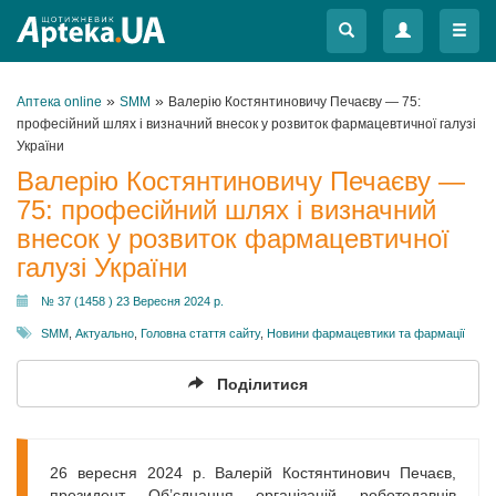
Меню
Меню
»
»
Аптека online
SMM
Валерію Костянтиновичу Печаєву — 75:
професійний шлях і визначний внесок у розвиток фармацевтичної галузі
України
Валерію Костянтиновичу Печаєву —
75: професійний шлях і визначний
внесок у розвиток фармацевтичної
галузі України
№ 37 (1458 ) 23 Вересня 2024 р.
SMM
,
Актуально
,
Головна стаття сайту
,
Новини фармацевтики та фармації
Поділитися
26 вересня 2024 р. Валерій Костянтинович Печаєв,
президент Об’єднання організацій роботодавців