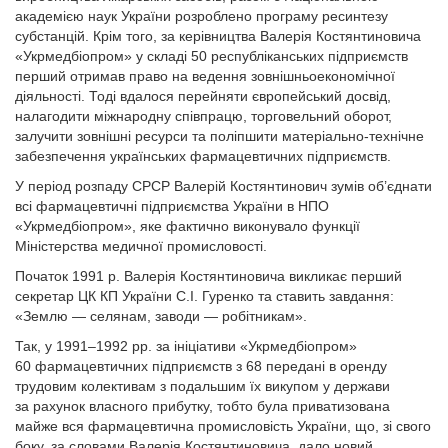
академією наук України розроблено програму ресинтезу
субстанцій. Крім того, за керівництва Валерія Костянтиновича
«Укрмедбіопром» у складі 50 республіканських підприємств
перший отримав право на ведення зовнішньоекономічної
діяльності. Тоді вдалося перейняти європейський досвід,
налагодити міжнародну співпрацю, торговельний оборот,
залучити зовнішні ресурси та поліпшити матеріально-технічне
забезпечення українських фармацевтичних підприємств.
У період розпаду СРСР Валерій Костянтинович зумів об’єднати
всі фармацевтичні підприємства України в НПО
«Укрмедбіопром», яке фактично виконувало функції
Міністерства медичної промисловості.
Початок 1991 р. Валерія Костянтиновича викликає перший
секретар ЦК КП України С.І. Гуренко та ставить завдання:
«Землю — селянам, заводи — робітникам».
Так, у 1991–1992 рр. за ініціативи «Укрмедбіопром»
60 фармацевтичних підприємств з 68 передані в оренду
трудовим колективам з подальшим їх викупом у держави
за рахунок власного прибутку, тобто була приватизована
майже вся фармацевтична промисловість України, що, зі свого
боку, за словами Валерія Костянтиновича, дало новий