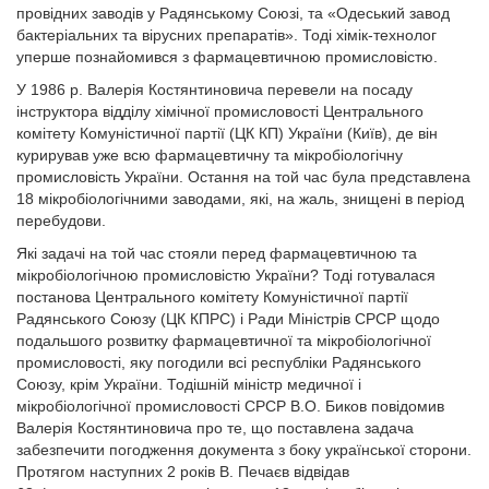
провідних заводів у Радянському Союзі, та «Одеський завод
бактеріальних та вірусних препаратів». Тоді хімік-технолог
уперше познайомився з фармацевтичною промисловістю.
У 1986 р. Валерія Костянтиновича перевели на посаду
інструктора відділу хімічної промисловості Центрального
комітету Комуністичної партії (ЦК КП) України (Київ), де він
курирував уже всю фармацевтичну та мікробіологічну
промисловість України. Остання на той час була представлена
18 мікробіологічними заводами, які, на жаль, знищені в період
перебудови.
Які задачі на той час стояли перед фармацевтичною та
мікробіологічною промисловістю України? Тоді готувалася
постанова Центрального комітету Комуністичної партії
Радянського Союзу (ЦК КПРС) і Ради Міністрів СРСР щодо
подальшого розвитку фармацевтичної та мікробіологічної
промисловості, яку погодили всі республіки Радянського
Союзу, крім України. Тодішній міністр медичної і
мікробіологічної промисловості СРСР В.О. Биков повідомив
Валерія Костянтиновича про те, що поставлена задача
забезпечити погодження документа з боку української сторони.
Протягом наступних 2 років В. Печаєв відвідав