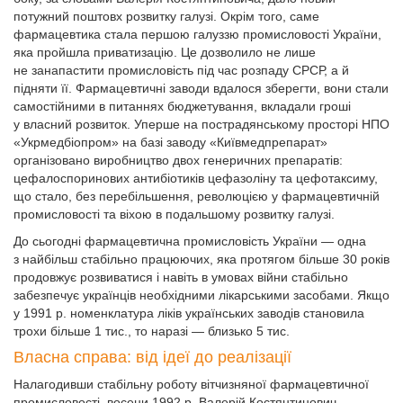
потужний поштовх розвитку галузі. Окрім того, саме
фармацевтика стала першою галуззю промисловості України,
яка пройшла приватизацію. Це дозволило не лише
не занапастити промисловість під час розпаду СРСР, а й
підняти її. Фармацевтичні заводи вдалося зберегти, вони стали
самостійними в питаннях бюджетування, вкладали гроші
у власний розвиток. Уперше на пострадянському просторі НПО
«Укр­медбіопром» на базі заводу «Київмедпрепарат»
організовано виробництво двох генеричних препаратів:
цефалоспоринових антибіотиків цефазоліну та цефотаксиму,
що стало, без перебільшення, революцією у фармацевтичній
промисловості та віхою в подальшому розвитку галузі.
До сьогодні фармацевтична промисловість України — одна
з найбільш стабільно працюючих, яка протягом більше 30 років
продовжує розвиватися і навіть в умовах війни стабільно
забезпечує українців необхідними лікарськими засобами. Якщо
у 1991 р. номенклатура ліків українських заводів становила
трохи більше 1 тис., то наразі — близько 5 тис.
Власна справа: від ідеї до реалізації
Налагодивши стабільну роботу вітчизняної фармацевтичної
промисловості, восени 1992 р. Валерій Костянтинович