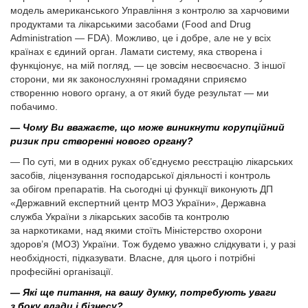
модель американського Управління з контролю за харчовими
продуктами та лікарськими засобами (Food and Drug
Administration — FDA). Можливо, це і добре, але не у всіх
країнах є єдиний орган. Ламати систему, яка створена і
функціонує, на мій погляд, — це зовсім несвоєчасно. З іншої
сторони, ми як законо­слухняні громадяни сприяємо
створенню нового органу, а от який буде результат — ми
побачимо.
— Чому Ви вважаєте, що може виникнути корупційний
ризик при створенні нового органу?
— По суті, ми в одних руках об’єднуємо реєстрацію лікарських
засобів, ліцензування господарської діяльності і контроль
за обігом препаратів. На сьогодні ці функції виконують ДП
«Державний експертний центр МОЗ України», Державна
служба України з лікарських засобів та контролю
за наркотиками, над якими стоїть Міністерство охорони
здоров’я (МОЗ) України. Тож будемо уважно слідкувати і, у разі
необхідності, підказувати. Власне, для цього і потрібні
професійні організації.
— Які ще питання, на вашу думку, потребують уваги
з боку влади і бізнесу?