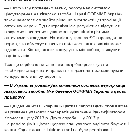
— Свого часу проведено велику роботу над системою
ціноутворення на лікарські засоби. Наразі ООРММП України
також намагається знайти рішення в контексті централізації
аптечних мереж. Під централізацією розуміється відсутність
в окремих населених пунктах конкуренції між різними
аптечними закладами. Натомість у країнах ЄС впроваджена
норма, яка обмежує власника в кількості аптек, які він може
відкривати. Відтак, аптеки конкурують між собою, знижуючи
вартість ліків.
Тож, це серйозне питання, яке потрібно розв’язувати.
Необхідно створювати правила, які дозволять забезпечувати
конкуренцію в ціноутворенні.
— В Україні впроваджуватиметься система верифікації
лікарських засобів. Яке бачення ООРММП України з цього
приводу?
— Ця ідея не нова. Уперше ініціатива запровадити обов’язкове
маркування упаковок препаратів унікальним ідентифікатором
з’явилася ще у 2013 р. Друга спроба — у 2017 р.
На реалізацію ініціатив щоразу планувалося виділити бюджетні
кошти. Однак жодні з ініціатив так і не були реалізовані.