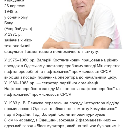
народився
26 вересня
1949 р.
у сонячному
Баку
(Азербайджан).
У 1971 р.
закінчив хіміко-
технологічний
факультет Ташкентського політехнічного інституту.
У 1975–1980 рр. Валерій Костянтинович працював на різних
посадах в Одеському нафтопереробному заводі Міністерства
нафтопереробної та нафтохімічної промисловості СРСР,
вирісши з посади помічника оператора до начальника цеху.
У 1980–1983 рр. — секретар партійної організації
Нафтопереробного заводу Міністерства нафтопереробної та
нафтохімічної промисловості СРСР.
У 1983 р. В. Печаєва перевели на посаду інструктора відділу
промисловості Одеського обласного комітету Комуністичної
партії України. Тоді Валерій Костянтинович курирував
8 хімічних заводів Одещини, зокрема 2 фармацевтичних —
одеський завод «Біосимулятор», який на той час був одним із