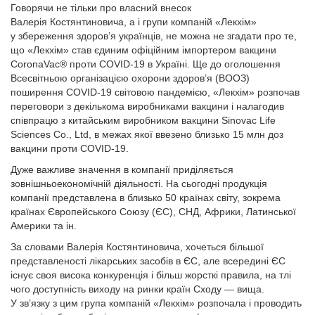
Говорячи не тільки про власний внесок
Валерія Костянтиновича, а і групи компаній «Лекхім»
у збереження здоров’я українців, не можна не згадати про те,
що «Лекхім» став єдиним офіційним імпортером вакцини
CoronaVac® проти COVID-19 в Україні. Ще до оголошення
Всесвітньою організацією охорони здоров’я (ВООЗ)
поширення COVID-19 світовою пандемією, «Лекхім» розпочав
переговори з декількома виробниками вакцини і налагодив
співпрацю з китайським виробником вакцини Sinovac Life
Sciences Co., Ltd, в межах якої ввезено близько 15 млн доз
вакцини проти COVID-19.
Дуже важливе значення в компанії приділяється
зовнішньоекономічній діяльності. На сьогодні продукція
компанії представлена в близько 50 країнах світу, зокрема
країнах Європейського Союзу (ЄС), СНД, Африки, Латинської
Америки та ін.
За словами Валерія Костянтиновича, хочеться більшої
представленості лікарських засобів в ЄС, але всередині ЄС
існує своя висока конкуренція і більш жорсткі правила, на тлі
чого доступність виходу на ринки країн Сходу — вища.
У зв’язку з цим група компаній «Лекхім» розпочала і проводить