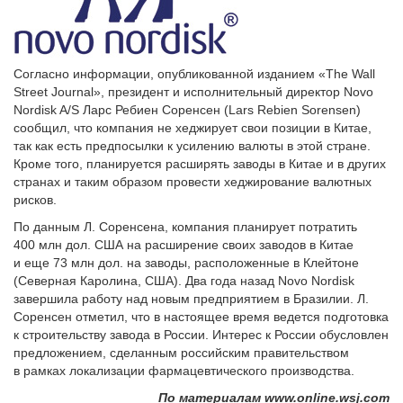
Согласно информации, опубликованной изданием «The Wall
Street Journal», президент и исполнительный директор Novo
Nordisk A/S Ларс Ребиен Соренсен (Lars Rebien Sorensen)
сообщил, что компания не хеджирует свои позиции в Китае,
так как есть предпосылки к усилению валюты в этой стране.
Кроме того, планируется расширять заводы в Китае и в других
странах и таким образом провести хеджирование валютных
рисков.
По данным Л. Соренсена, компания планирует потратить
400 млн дол. США на расширение своих заводов в Китае
и еще 73 млн дол. на заводы, расположенные в Клейтоне
(Северная Каролина, США). Два года назад Novo Nordisk
завершила работу над новым предприятием в Бразилии. Л.
Соренсен отметил, что в настоящее время ведется подготовка
к строительству завода в России. Интерес к России обусловлен
предложением, сделанным российским правительством
в рамках локализации фармацевтического производства.
По материалам www.online.wsj.com