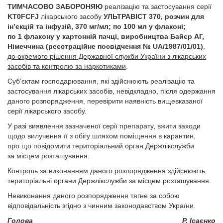
ТИМЧАСОВО ЗАБОРОНЯЮ
реалізацію та застосування серії
KT0FCFJ
лікарського засобу
УЛЬТРАВІСТ 370, розчин для
ін’єкцій та інфузій, 370 мг/мл; по 100 мл у флаконі;
по 1 флакону у картонній пачці, виробництва Байєр АГ,
Німеччина (реєстраційне посвідчення № UA/1987/01/01)
,
до окремого рішення Державної служби України з лікарських
засобів та контролю за наркотиками
.
Суб’єктам господарювання, які здійснюють реалізацію та
застосування лікарських засобів, невідкладно, після одержання
даного розпорядження, перевірити наявність вищевказаної
серії лікарського засобу.
У разі виявлення зазначеної серії препарату, вжити заходи
щодо вилучення її з обігу шляхом поміщення в карантин,
про що повідомити територіальний орган Держлікслужби
за місцем розташування.
Контроль за виконанням даного розпорядження здійснюють
територіальні органи Держлікслужби за місцем розташування.
Невиконання даного розпорядження тягне за собою
відповідальність згідно з чинним законодавством України.
Голова
Р. Ісаєнко