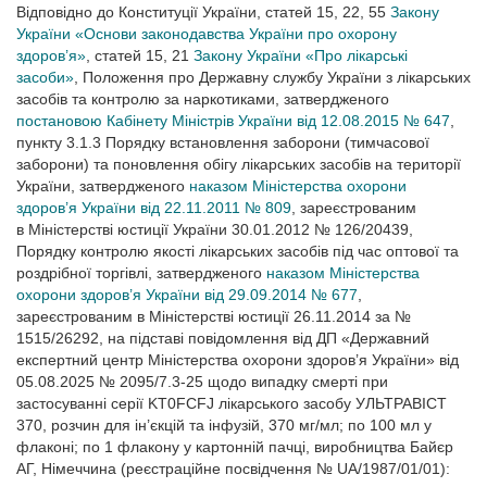
Відповідно до Конституції України, статей 15, 22, 55
Закону
України «Основи законодавства України про охорону
здоров’я»
, статей 15, 21
Закону України «Про лікарські
засоби»
, Положення про Державну службу України з лікарських
засобів та контролю за наркотиками, затвердженого
постановою Кабінету Міністрів України від 12.08.2015 № 647
,
пункту 3.1.3 Порядку встановлення заборони (тимчасової
заборони) та поновлення обігу лікарських засобів на території
України, затвердженого
наказом Міністерства охорони
здоров’я України від 22.11.2011 № 809
, зареєстрованим
в Міністерстві юстиції України 30.01.2012 № 126/20439,
Порядку контролю якості лікарських засобів під час оптової та
роздрібної торгівлі, затвердженого
наказом Міністерства
охорони здоров’я України від 29.09.2014 № 677
,
зареєстрованим в Міністерстві юстиції 26.11.2014 за №
1515/26292, на підставі повідомлення від ДП «Державний
експертний центр Міністерства охорони здоров’я України» від
05.08.2025 № 2095/7.3-25 щодо випадку смерті при
застосуванні серії KT0FCFJ лікарського засобу УЛЬТРАВІСТ
370, розчин для ін’єкцій та інфузій, 370 мг/мл; по 100 мл у
флаконі; по 1 флакону у картонній пачці, виробництва Байєр
АГ, Німеччина (реєстраційне посвідчення № UA/1987/01/01):