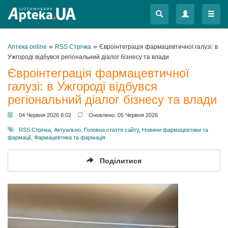
Меню
Меню
»
»
Аптека online
RSS Стрічка
Євроінтеграція фармацевтичної галузі: в
Ужгороді відбувся регіональний діалог бізнесу та влади
Євроінтеграція фармацевтичної
галузі: в Ужгороді відбувся
регіональний діалог бізнесу та влади
04 Червня 2026 8:02
Оновлено:
05 Червня 2026
RSS Стрічка
,
Актуально
,
Головна стаття сайту
,
Новини фармацевтики та
фармації
,
Фармацевтика та фармація
Поділитися