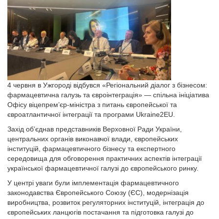
4 червня в Ужгороді відбувся «Регіональний діалог з бізнесом:
фармацевтична галузь та євроінтеграція» — спільна ініціатива
Офісу віцепрем’єр-міністра з питань європейської та
євроатлантичної інтеграції та програми Ukraine2EU.
Захід об’єднав представників Верховної Ради України,
центральних органів виконавчої влади, європейських
інституцій, фармацевтичного бізнесу та експертного
середовища для обговорення практичних аспектів інтеграції
української фармацевтичної галузі до європейського ринку.
У центрі уваги були імплементація фармацевтичного
законодавства Європейського Союзу (ЄС), модернізація
виробництва, розвиток регуляторних інституцій, інтеграція до
європейських ланцюгів постачання та підготовка галузі до