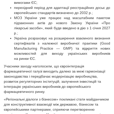
вимогами ЄС;
перехідний період для адаптації реєстраційних досьє до
європейських стандартів визначено до 2032 р.;
МОЗ України уже працює над масштабним пакетом
підзаконних актів до нового Закону України «Про
лікарські засоби», який буде введено в дію з 1 січня 2027
р.;
Україна розраховує на розширення взаємного визнання
сертифікатів з належної виробничої практики (Good
Manufacturing Practice — GMP) та відкриття нових
можливостей для виходу українських виробників
на ринки ЄС.
Учасники заходу наголосили, що євроінтеграція
фармацевтичної галузі виходить далеко за межі гармонізації
законодавства і передбачає модернізацію виробництва,
розвиток регуляторних інституцій, залучення інвестицій та
інтеграцію українських виробників до європейського
фармацевтичного ринку.
«Регіональні діалоги з бізнесом» покликані стати майданчиком
для конструктивної взаємодії між державою, бізнесом та
європейськими партнерами, сприяючи перетворенню