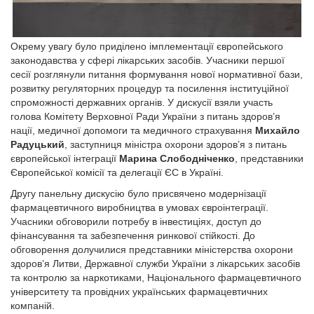
Окрему увагу було приділено імплементації європейського
законодавства у сфері лікарських засобів. Учасники першої
сесії розглянули питання формування нової нормативної бази,
розвитку регуляторних процедур та посилення інституційної
спроможності державних органів. У дискусії взяли участь
голова Комітету Верховної Ради України з питань здоров’я
нації, медичної допомоги та медичного страхування
Михайло
Радуцький
, заступниця міністра охорони здоров’я з питань
європейської інтеграції
Марина Слободніченко
, представники
Європейської комісії та делегації ЄС в Україні.
Другу панельну дискусію було присвячено модернізації
фармацевтичного виробництва в умовах євроінтеграції.
Учасники обговорили потребу в інвестиціях, доступ до
фінансування та забезпечення ринкової стійкості. До
обговорення долучилися представники міністерства охорони
здоров’я Литви, Державної служби України з лікарських засобів
та контролю за наркотиками, Національного фармацевтичного
університету та провідних українських фармацевтичних
компаній.