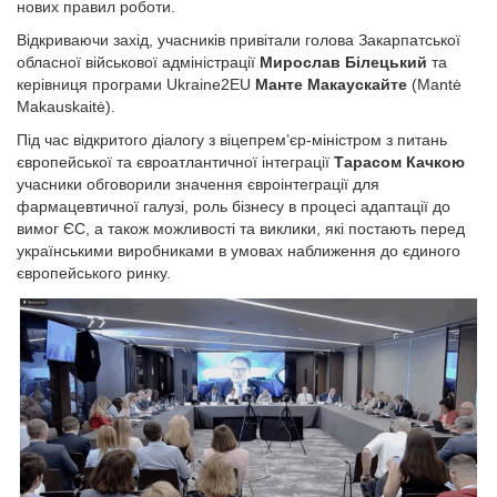
нових правил роботи.
Відкриваючи захід, учасників привітали голова Закарпатської
обласної військової адміністрації
Мирослав Білецький
та
керівниця програми Ukraine2EU
Манте Макаускайте
(Mantė
Makauskaitė).
Під час відкритого діалогу з віцепрем’єр-міністром з питань
європейської та євроатлантичної інтеграції
Тарасом Качкою
учасники обговорили значення євроінтеграції для
фармацевтичної галузі, роль бізнесу в процесі адаптації до
вимог ЄС, а також можливості та виклики, які постають перед
українськими виробниками в умовах наближення до єдиного
європейського ринку.