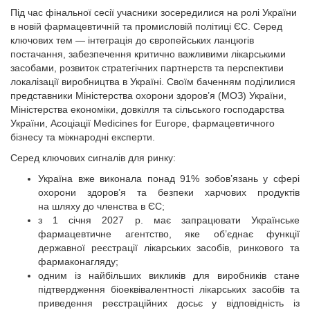
Під час фінальної сесії учасники зосередилися на ролі України
в новій фармацевтичній та промисловій політиці ЄС. Серед
ключових тем — інтеграція до європейських ланцюгів
постачання, забезпечення критично важливими лікарськими
засобами, розвиток стратегічних партнерств та перспективи
локалізації виробництва в Україні. Своїм баченням поділилися
представники Міністерства охорони здоров’я (МОЗ) України,
Міністерства економіки, довкілля та сільського господарства
України, Асоціації Medicines for Europe, фармацевтичного
бізнесу та міжнародні експерти.
Серед ключових сигналів для ринку:
Україна вже виконала понад 91% зобов’язань у сфері
охорони здоров’я та безпеки харчових продуктів
на шляху до членства в ЄС;
з 1 січня 2027 р. має запрацювати Українське
фармацевтичне агентство, яке об’єднає функції
державної реєстрації лікарських засобів, ринкового та
фармаконагляду;
одним із найбільших викликів для виробників стане
підтвердження біоеквівалентності лікарських засобів та
приведення реєстраційних досьє у відповідність із