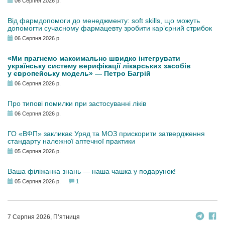
06 Серпня 2026 р.
Від фармдопомоги до менеджменту: soft skills, що можуть
допомогти сучасному фармацевту зробити кар’єрний стрибок
06 Серпня 2026 р.
«Ми прагнемо максимально швидко інтегрувати
українську систему верифікації лікарських засобів
у європейську модель» — Петро Багрій
06 Серпня 2026 р.
Про типові помилки при застосуванні ліків
06 Серпня 2026 р.
ГО «ВФП» закликає Уряд та МОЗ прискорити затвердження
стандарту належної аптечної практики
05 Серпня 2026 р.
Ваша філіжанка знань — наша чашка у подарунок!
05 Серпня 2026 р.
1
7 Серпня 2026, П’ятниця