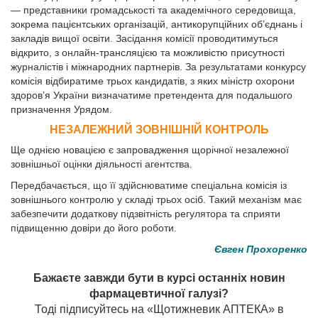
— представники громадськості та академічного середовища,
зокрема пацієнтських організацій, антикорупційних об’єднань і
закладів вищої освіти. Засідання комісії проводитимуться
відкрито, з онлайн-трансляцією та можливістю присутності
журналістів і міжнародних партнерів. За результатами конкурсу
комісія відбиратиме трьох кандидатів, з яких міністр охорони
здоров’я України визначатиме претендента для подальшого
призначення Урядом.
НЕЗАЛЕЖНИЙ ЗОВНІШНІЙ КОНТРОЛЬ
Ще однією новацією є запровадження щорічної незалежної
зовнішньої оцінки діяльності агентства.
Передбачається, що її здійснюватиме спеціальна комісія із
зовнішнього контролю у складі трьох осіб. Такий механізм має
забезпечити додаткову підзвітність регулятора та сприяти
підвищенню довіри до його роботи.
Євген Прохоренко
Бажаєте завжди бути в курсі останніх новин
фармацевтичної галузі?
Тоді підписуйтесь на «Щотижневик АПТЕКА» в