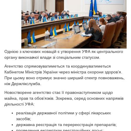
Однією з ключових новацій є утворення УФА як центрального
органу виконавчої влади зі спеціальним статусом.
Агентство спрямовуватиметься та координуватиметься
Кабінетом Міністрів України через міністра охорони здоров’я.
При цьому воно отримує значно ширший спектр повноважень,
ніж Держлікслужба.
Новостворене агентство стає її правонаступником щодо
майна, прав та обов’язків. Зокрема, серед основних напрямів
діяльності УФА:
реалізація державної політики у сфері лікарських
засобів;
державна реєстрація та перереєстрація препаратів;
проведення експертизи реєстраційних досьє;