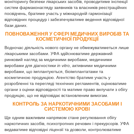
моніторингу безпеки лікарських засобів, проводитиме інспекції
систем фармаконагляду заявників та власників реєстраційних
посвідчень, братиме участь у міжнародній гармонізації
відповідних процедур і забезпечуватиме ведення відповідної
бази даних.
ПОВНОВАЖЕННЯ У СФЕРІ МЕДИЧНИХ ВИРОБІВ ТА
КОСМЕТИЧНОЇ ПРОДУКЦІЇ
Водночас діяльність нового органу не обмежуватиметься лише
лікарськими засобами. УФА здійснюватиме державний
ринковий нагляд за медичними виробами, медичними
виробами для діагностики
in vitro
, активними медичними
виробами, що імплантуються, біоімплантатами та
косметичною продукцією. Агентство братиме участь у
розробленні та перегляді технічних регламентів, оцінюватиме
органи з оцінки відповідності та матиме право вилучати з обігу
продукцію, що не відповідає встановленим вимогам.
КОНТРОЛЬ ЗА НАРКОТИЧНИМИ ЗАСОБАМИ І
СИСТЕМОЮ КРОВІ
Ще одним важливим напрямом стане регулювання обігу
наркотичних засобів, психотропних речовин і прекурсорів. УФА
видаватиме відповідні ліцензії та дозволи, контролюватиме