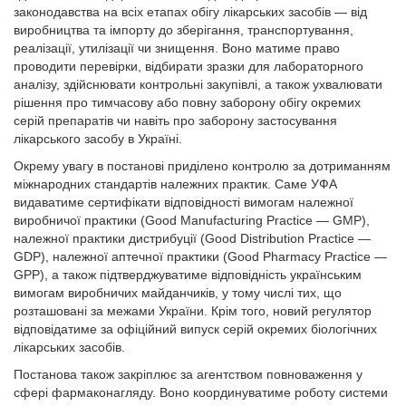
законодавства на всіх етапах обігу лікарських засобів — від
виробництва та імпорту до зберігання, транспортування,
реалізації, утилізації чи знищення. Воно матиме право
проводити перевірки, відбирати зразки для лабораторного
аналізу, здійснювати контрольні закупівлі, а також ухвалювати
рішення про тимчасову або повну заборону обігу окремих
серій препаратів чи навіть про заборону застосування
лікарського засобу в Україні.
Окрему увагу в постанові приділено контролю за дотриманням
міжнародних стандартів належних практик. Саме УФА
видаватиме сертифікати відповідності вимогам належної
виробничої практики (Good Manufacturing Practice — GMP),
належної практики дистрибуції (Good Distribution Practice —
GDP), належної аптечної практики (Good Pharmacy Practice —
GPP), а також підтверджуватиме відповідність українським
вимогам виробничих майданчиків, у тому числі тих, що
розташовані за межами України. Крім того, новий регулятор
відповідатиме за офіційний випуск серій окремих біологічних
лікарських засобів.
Постанова також закріплює за агентством повноваження у
сфері фармаконагляду. Воно координуватиме роботу системи