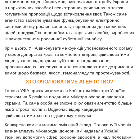
дотримання ліцензійних умов, визначатиме потребу України
в наркотичних засобах і психотропних речовинах, а також
готуватиме пропозиції щодо встановлення квот. Також саме
агентство забезпечуватиме функціонування електронної
системи обліку рослин конопель, вирощених для медичних
цілей, продукції їх переробки та лікарських засобів, вироблених
із використанням рослинної субстанції канабісу.
Крім цього, УФА виконуватиме функції уповноваженого органу
у сфері донорства крові та компонентів крові, здійснюватиме
ліцензування відповідних суб’єктів господарювання,
проводитиме їх інспектування та контролюватиме дотримання
вимог щодо безпеки, якості, гемонагляду та простежуваності.
ХТО ОЧОЛЮВАТИМЕ АГЕНТСТВО?
Голова УФА призначатиметься Кабінетом Міністрів України
строком на 5 років за поданням міністра охорони здоров’я
України. Та сама особа не зможе очолювати агентство більше
ніж 2 строки поспіль. Водночас відбір кандидатів
здійснюватиметься на відкритому конкурсі.
Конкурсна комісія матиме змішаний склад. Половину її членів
визначатимуть міжнародні донори, які надавали Україні
технічну допомогу у сфері охорони здоров’я, а іншу половину