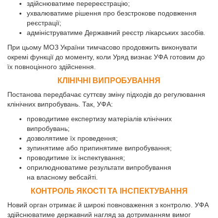
здійснюватиме перереєстрацію;
ухвалюватиме рішення про безстрокове подовження
реєстрації;
адмініструватиме Державний реєстр лікарських засобів.
При цьому МОЗ України тимчасово продовжить виконувати
окремі функції до моменту, коли Уряд визнає УФА готовим до
їх повноцінного здійснення.
КЛІНІЧНІ ВИПРОБУВАННЯ
Постанова передбачає суттєву зміну підходів до регулювання
клінічних випробувань. Так, УФА:
проводитиме експертизу матеріалів клінічних
випробувань;
дозволятиме їх проведення;
зупинятиме або припинятиме випробування;
проводитиме їх інспектування;
оприлюднюватиме результати випробування
на власному вебсайті.
КОНТРОЛЬ ЯКОСТІ ТА ІНСПЕКТУВАННЯ
Новий орган отримає й широкі повноваження з контролю. УФА
здійснюватиме державний нагляд за дотриманням вимог