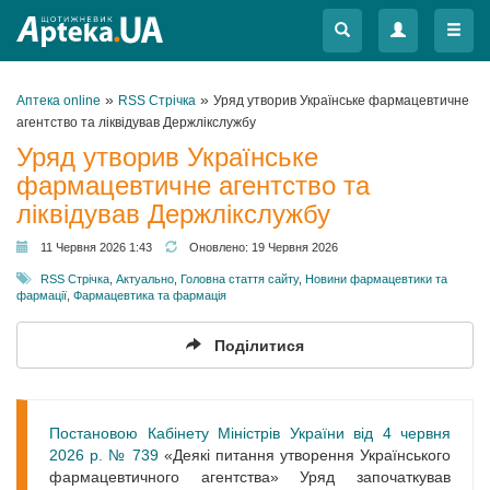
Меню
Меню
»
»
Аптека online
RSS Стрічка
Уряд утворив Українське фармацевтичне
агентство та ліквідував Держлікслужбу
Уряд утворив Українське
фармацевтичне агентство та
ліквідував Держлікслужбу
11 Червня 2026 1:43
Оновлено:
19 Червня 2026
RSS Стрічка
,
Актуально
,
Головна стаття сайту
,
Новини фармацевтики та
фармації
,
Фармацевтика та фармація
Поділитися
Постановою Кабінету Міністрів України від 4 червня
2026 р. № 739
«Деякі питання утворення Українського
фармацевтичного агентства» Уряд започаткував