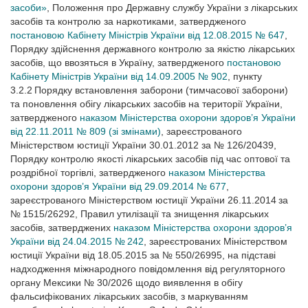
засоби»
, Положення про Державну службу України з лікарських
засобів та контролю за наркотиками, затвердженого
постановою Кабінету Міністрів України від 12.08.2015 № 647
,
Порядку здійснення державного контролю за якістю лікарських
засобів, що ввозяться в Україну, затвердженого
постановою
Кабінету Міністрів України від 14.09.2005 № 902
, пункту
3.2.2 Порядку встановлення заборони (тимчасової заборони)
та поновлення обігу лікарських засобів на території України,
затвердженого
наказом Міністерства охорони здоров’я України
від 22.11.2011 № 809 (зі змінами)
, зареєстрованого
Міністерством юстиції України 30.01.2012 за № 126/20439,
Порядку контролю якості лікарських засобів під час оптової та
роздрібної торгівлі, затвердженого
наказом Міністерства
охорони здоров’я України від 29.09.2014 № 677
,
зареєстрованого Міністерством юстиції України 26.11.2014 за
№ 1515/26292, Правил утилізації та знищення лікарських
засобів, затверджених
наказом Міністерства охорони здоров’я
України від 24.04.2015 № 242
, зареєстрованих Міністерством
юстиції України від 18.05.2015 за № 550/26995, на підставі
надходження міжнародного повідомлення від регуляторного
органу Мексики № 30/2026 щодо виявлення в обігу
фальсифікованих лікарських засобів, з маркуванням