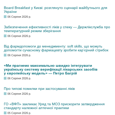
Board Breakfast у Києві: розглянуто сценарії майбутнього для
України
06 Серпня 2026 р.
Забезпечення ефективності ліків у спеку — Держлікслужба про
температурний режим зберігання
06 Серпня 2026 р.
Від фармдопомоги до менеджменту: soft skills, що можуть
допомогти сучасному фармацевту зробити кар’єрний стрибок
06 Серпня 2026 р.
«Ми прагнемо максимально швидко інтегрувати
українську систему верифікації лікарських засобів
у європейську модель» — Петро Багрій
06 Серпня 2026 р.
Про типові помилки при застосуванні ліків
06 Серпня 2026 р.
ГО «ВФП» закликає Уряд та МОЗ прискорити затвердження
стандарту належної аптечної практики
05 Серпня 2026 р.