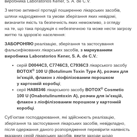
виробника Laboratorios Kener, S. A. de C.V.
З метою активної протидії поширенню лікарських засобів,
шляхи надходження та умови зберігання яких невідомі,
визначити якість та безпечність яких неможливо, з огляду
на те, що така продукція є небезпечною та може нести загрозу
життю та здоров’ю населення:
ЗАБОРОНЯЮ
реалізацію, зберігання та застосування
фальсифікованих лікарських засобів,
з маркуванням
виробника Laboratorios Kener, S. A. de C.V.
:
серій
D0044C3, C7746C3, C7936C3
лікарського засобу
®
BOTOX
100 U (Botulinum Toxin Type A), розчин для
ін’єкцій, флакон з ліофілізованим порошком
у картонній коробці
;
®
серії
HA88346
лікарського засобу
BOTOX
Cosmetic
100 U (Onabotulinumtoxin A), розчин для ін’єкцій,
флакон з ліофілізованим порошком у картонній
коробці
.
Суб’єктам господарювання, які здійснюють реалізацію,
зберігання та застосування лікарських засобів, невідкладно,
після одержання даного розпорядження перевірити наявність
вказаних серій лікарських засобів, вжити заходи щодо