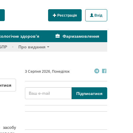
Реєстрація
Вхід
ологічне здоров’я
Фармзамовлення
БПР
Про видання
3 Серпня 2026, Понеділок
итися
Підписатися
о засобу