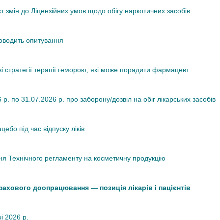
змін до Ліцензійних умов щодо обігу наркотичних засобів
роводить опитування
ві стратегії терапії геморою, які може порадити фармацевт
. по 31.07.2026 р. про заборону/дозвіл на обіг лікарських засобів
ебо під час відпуску ліків
я Технічного регламенту на косметичну продукцію
 фахового доопрацювання — позиція лікарів і пацієнтів
чі 2026 р.