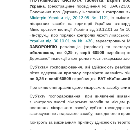
ГЛУТАМІНОВА КИСЛОТА, таблетки, вкриті об
Україна
, (реєстраційне посвідчення № UA/6723/01
Положення про Державну інспекцію з контролю яко
Міністрів України від 20.12.08 № 1121
, із зміна
лікарських засобів на території України», затве
Міністерством юстиції України від 28.12.01 за № 1
«Інструкції про порядок контролю якості лікарських 
України від 30.10.01 за № 436
, зареєстрованої 
ЗАБОРОНЯЮ
реалізацію (торгівлю) та застосу
оболонкою, по 0,25 г, серії
60509
виробницт
Державної інспекції з контролю якості лікарських за
Суб’єктам господарювання, які здійснюють реалізац
після одержання
припису
перевірити наявність лі
по 0,25 г, серії
60509
виробництва
ВАТ «Київський
При виявленні зразків цього лікарського засобу вж
Суб’єкту господарювання, при виявленні вказан
з контролю якості лікарських засобів за місцем
поставках лікарського засобу суб’єкт господарю
застосуванню лікарського засобу, наведеного в прип
Контроль за виконанням припису здійснюють територ