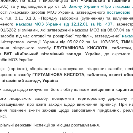
олонкою, по 0,25 г
виробництва
ВАТ «Київський вітамінний 
/01) та у відповідності до ст. 15
Закону України «Про лікарські 
сті лікарських засобів МОЗ України, затвердженого
постановою 
ми, п.п. 3.1., 3.1.3. «Порядку заборони (зупинення) та вилучення
рдженого
наказом МОЗ України від 12.12.01 за № 497
, зареєст
091/6282 зі змінами, які затверджені наказом МОЗ від 08.07.04 за 
засобів під час оптової та роздрібної торгівлі», затвердженої
нака
Міністерством юстиції України від 05.02.02 за № 107/6395,
ТИМ
вання лікарського засобу
ГЛУТАМІНОВА КИСЛОТА, таблетки,
ва
ВАТ «Київський вітамінний завод», Україна
, до окремого 
собів МОЗ України.
ію (торгівлю), зберігання та застосування лікарських засобів, нев
карського засобу
ГЛУТАМІНОВА КИСЛОТА, таблетки, вкриті обо
 вітамінний завод», Україна
.
ити заходи щодо вилучення його з обігу шляхом
вміщення в каранти
ого лікарського засобу, повідомити територіальну державну і
 розташування про вжиті заходи щодо виконання припису. При н
вання повинен вжити заходів щодо запобігання придбанню, реалі
исі.
іальні державні інспекції за місцем розташування.