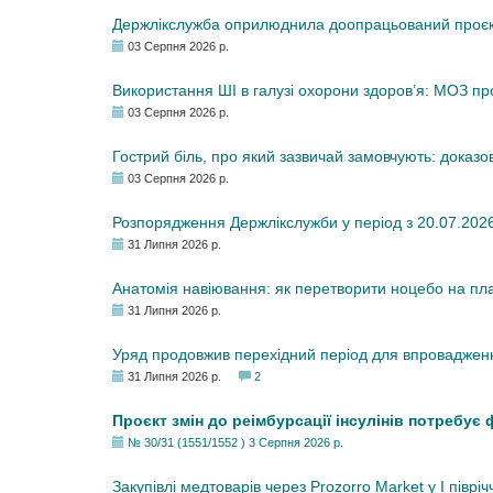
Держлікслужба оприлюднила доопрацьований проєкт 
03 Серпня 2026 р.
Використання ШІ в галузі охорони здоров’я: МОЗ п
03 Серпня 2026 р.
Гострий біль, про який зазвичай замовчують: доказо
03 Серпня 2026 р.
Розпорядження Держлікслужби у період з 20.07.2026 р
31 Липня 2026 р.
Анатомія навіювання: як перетворити ноцебо на плац
31 Липня 2026 р.
Уряд продовжив перехідний період для впровадженн
31 Липня 2026 р.
2
Проєкт змін до реімбурсації інсулінів потребує
№ 30/31 (1551/1552 ) 3 Серпня 2026 р.
Закупівлі медтоварів через Prozorro Market у I півріч