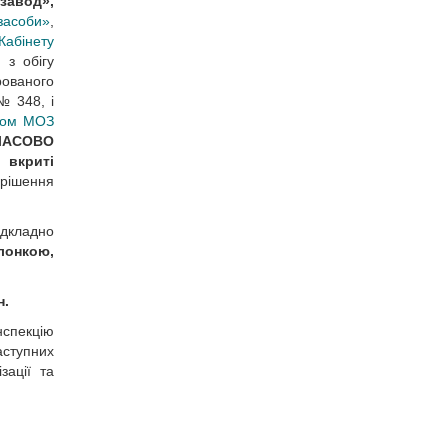
завод»,
засоби»
,
Кабінету
 з обігу
рованого
№ 348, і
зом МОЗ
ЧАСОВО
 вкриті
рішення
ідкладно
лонкою,
н.
нспекцію
аступних
зації та