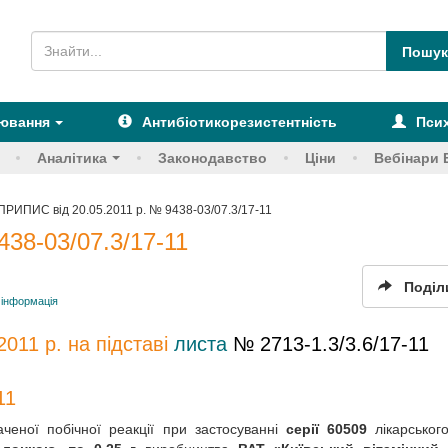
рювання
Антибіотикорезистентність
Псих
Аналітика
Законодавство
Ціни
Вебінари 
ПРИПИС від 20.05.2011 р. № 9438-03/07.3/17-11
38-03/07.3/17-11
Поділ
інформація
2011 р. на підставі
листа
№ 2713-1.3/3.6/17-11
11
ченої побічної реакції при застосуванні
серії
60509
лікарськог