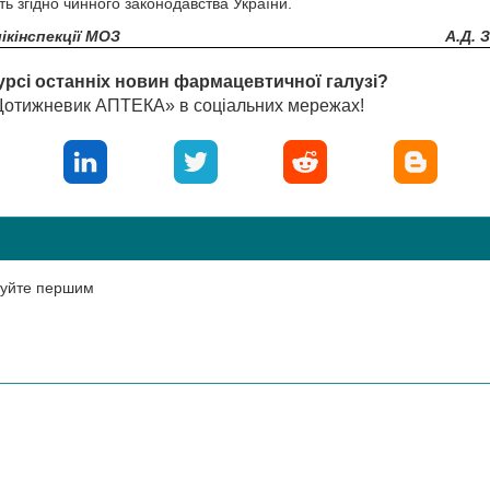
ь згідно чинного законодавства України.
ікінспекції МОЗ
А.Д. 
урсі останніх новин фармацевтичної галузі?
«Щотижневик АПТЕКА» в соціальних мережах!
нтуйте першим