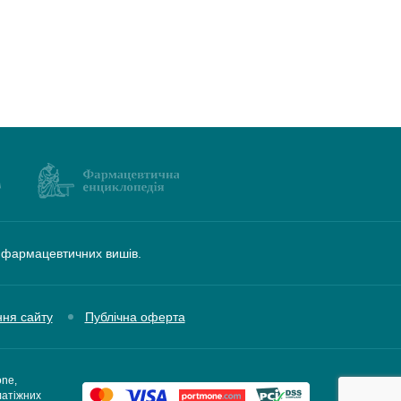
а фармацевтичних вишів.
ння сайту
Публічна оферта
one,
латіжних