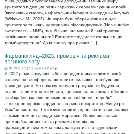
У нещодавно опублікованому дослідженні замінник цукру
еритритол підвищив ризик серйозних серцево-судинних подій
(включаючи смерть, нефатальний інфаркт міокарда чи інсульт)
(Witkowski M., 2023). Чи варто бути обережнішими щодо
еритритолу та інших непоживних підсолоджувачів (Non-nutritive
sweeteners — NNS), тим більше, що маємо й інші тривожні
«дзвіночки» щодо нього? Еритритол підсилює схильність до
тромбоутворення? До висновку про ризики […]
Фармапогляд–2023: промоція та реклама
воєнного часу
№ 10 (1381 ) 13 Березня 2023 р.
У 2022 р. ми зіткнулися з безпрецедентним викликом, який
вплинув на всі сфери нашого життя сильніше, ніж будь-які
кризи до цього. На початку минулого року ми всі будували
плани. Та чи могли ми уявити, що саме на нас чекає: обстріли
всієї країни, масове переміщення населення, перебої
з електроенергією, кардинальна зміна пріоритетів. Минув рік.
Україна вистояла. І ми вчимося жити і працювати в тих реаліях,
з якими поки що доводиться миритися. Як відновлюється
промоційна активність та реклама в медіа, як
фармацевтичним компаніям адаптуватися та відповідати
новим викликам — ці ключові питання було розглянуто в ході