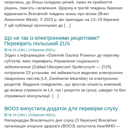
скорочень, до більш складних речей, таких як прийняття
рішень, пам’ять і мовлення. Щороку в третій тиждень березня
відзначають Всесвітній тиждень знань про мозок (Brain
Awareness Week). У 2023 р. він припадає на 13–19 березня.
У цій публікації пропонуємо до […]
Що не так із електронними рецептами?
Перевірить польський ZUS
№ 10 (1381 ) 13 Березня 2023 р.
Згідно з інформацією «Dziennik Gazeta Prawna» до переліку
суб’єктів, яких перевірить Управління соціального
забезпечення (Zakład Ubezpieczeń Społecznych — ZUS),
потрапили 23 установи, які займаються видачею електронних
лікарняних листків (L4, Zwolnienie lekarskie) та електронних
рецептів. Видання повідомляє, що зростає кількість компаній,
де можна отримати як L4, так і рецепти за гроші, швидко та без
справжньої консультації. […]
ВООЗ випустила додаток для перевірки слуху
№ 10 (1381 ) 13 Березня 2023 р.
Напередодні Всесвітнього дня слуху (3 березня) Всесвітня
організація охорони здоров’я (ВООЗ) запустила hearWHO —