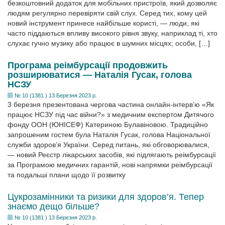
безкоштовний додаток для мобільних пристроїв, який дозволяє
людям регулярно перевіряти свій слух. Серед тих, кому цей
новий інструмент принесе найбільше користі, — люди, які
часто піддаються впливу високого рівня звуку, наприклад ті, хто
слухає гучно музику або працює в шумних місцях; особи, […]
Програма реімбурсації продовжить
розширюватися — Наталія Гусак, голова
НСЗУ
№ 10 (1381 ) 13 Березня 2023 р.
3 березня презентована чергова частина онлайн-інтерв’ю «Як
працює НСЗУ під час війни?» з медичним експертом Дитячого
фонду ООН (ЮНІСЕФ) Катериною Булавіновою. Традиційно
запрошеним гостем була Наталія Гусак, голова Національної
служби здоров’я України. Серед питань, які обговорювалися,
— новий Реєстр лікарських засобів, які підлягають реімбурсації
за Програмою медичних гарантій, нові напрямки реімбурсації
та подальші плани щодо її розвитку
Цукрозамінники та ризики для здоров’я. Тепер
знаємо дещо більше?
№ 10 (1381 ) 13 Березня 2023 р.