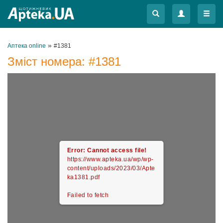
Меню
Меню
»
Аптека online
#1381
Зміст номера:
#1381
Error: Cannot access file!
https://www.apteka.ua/wp/wp-
content/uploads/2023/03/Apte
ka1381.pdf
Failed to fetch