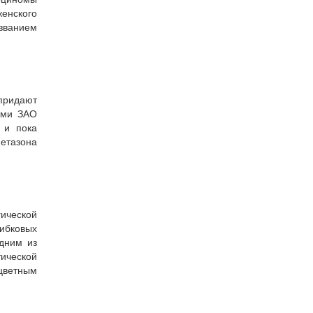
енского
званием
придают
ами ЗАО
 и пока
етазона
гической
ибковых
Одним из
ической
оцветным