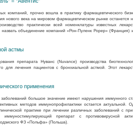
ль” = “Авентис”
ных компаний, прочно вошла в практику фармацевтического биз
етия нового века на мировом фармацевтическом рынке останется 
роизводство практически всей номенклатуры известных лекарс
назвать объединение компаний «Рон-Пуленк Рорер» (Франция) и
ной астмы
вания препарата Нуванс (Nuvance) производства биотехнолог
го для лечения пациентов с бронхиальной астмой. Этот лекарс
ического применения
ых заболеваний большое значение имеют нарушения иммунного ст
ективных методов иммунопрофилактики остается актуальной. О
линической практике при лечении различных заболеваний с при
й иммуностимулирующий препарат с противовирусной акти
одзиского ФЗ «Польфа» (Польша).