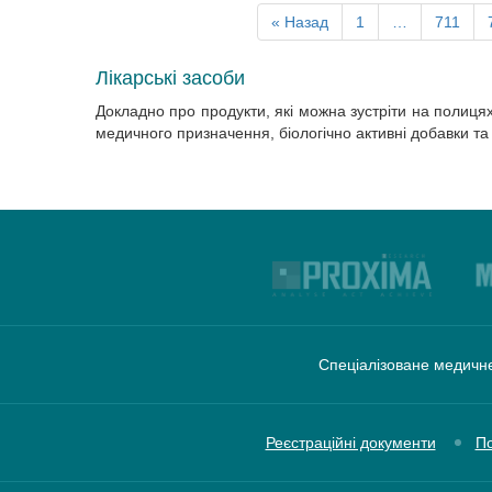
« Назад
1
…
711
Лікарські засоби
Докладно про продукти, які можна зустріти на полиця
медичного призначення, біологічно активні добавки та
Спеціалізоване медичне
Реєстраційні документи
По