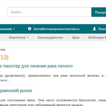
рювання
Антибіотикорезистентність
Псих
Аналітика
Законодавство
Ціни
Вебінари 
 ліки
713)
 таксотер для лечения рака легкого
ер (доцетаксел), применяемого при раке молочной железы, в 
ого...
краинский рынок
ыли спутниками зимы. Они часто осложняются бронхитом, пнев
овным симптомом этих заболеваний является кашель.