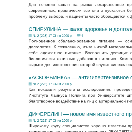
Для лечения кашля на рынке лекарственных пр
современных, практически все они отпускаются б
проблему выбора, и пациенты часто обращаются к ф
СПИРУЛИНА — залог здоровья и долгол
№ 2 (223) 17 Січня 2000 р.
4
Полноценное сбалансированное питание — осно
долголетия. К сожалению, из-за низкой материаль
себе адекватное питание. Восполнить дефицит 
биологически активных добавок к питанию. Комп
сырьем для изготовления которой служит синезеленая
«АСКОРБИНКА» — антигипертензивное 
№ 2 (223) 17 Січня 2000 р.
Как показали результаты исследования, провед
Института Лайнуса Полинга при Университете ш
благотворное воздействие на лиц с артериальной ги
ДИФЕРЕЛИН — новое имя известного пр
№ 2 (223) 17 Січня 2000 р.
Широкому кругу специалистов хорошо известны 
трипторелин под торговым названием ДЕКАПЕПТИ