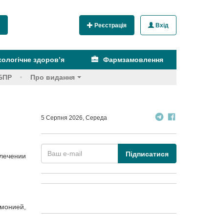
Реєстрація
Вхід
ологічне здоров’я
Фармзамовлення
БПР
Про видання
5 Серпня 2026, Середа
Підписатися
лечении
монией,