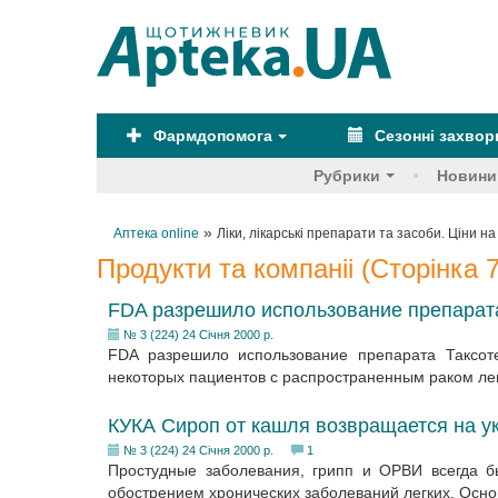
Фармдопомога
Сезонні захво
Рубрики
Новини
»
Аптека online
Ліки, лікарські препарати та засоби. Ціни на
Продукти та компаніі (Сторінка 
FDA разрешило использование препарата
№ 3 (224) 24 Січня 2000 р.
FDA разрешило использование препарата Таксот
некоторых пациентов с распространенным раком легк
КУКА Сироп от кашля возвращается на у
№ 3 (224) 24 Січня 2000 р.
1
Простудные заболевания, грипп и ОРВИ всегда б
обострением хронических заболеваний легких. Осн