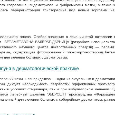
ого созревания, эндометриоза и фибромиомы матки, а также ж
илась перерегистрация трипторелина под новым торговым на
зличного генеза. Особое значение в лечении этой патологии 
ния. БЕТАМЕТАЗОНА ВАЛЕРАТ-ДАРНИЦА (разработан специалист
твенного научного центра лекарственных средств) — первый
крема, содержащий фторированный глюкокортикостероид бетам
ен для лечения больных с дерматозами.
уня в дерматологической практике
леваний кожи и ее придатков — одна из актуальных в дерматоло
гии диктует необходимость разработки эффективных противогр
как в условиях стационара, так и при амбулаторном лечении. 
ляется лечебный шампунь ЭБЕРСЕПТ производства «Фармацевт
значенный для лечения больных с себорейным дерматитом, разн