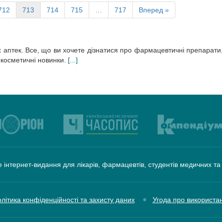
712
713
714
715
…
717
Вперед »
х аптек. Все, що ви хочете дізнатися про фармацевтичні препарати
 косметичні новинки.
[...]
 інтернет-видання для лікарів, фармацевтів, студентів медичних т
літика конфіденційності та захисту даних
Угода про використа