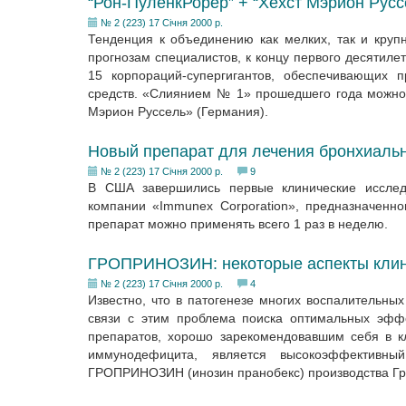
“Рон-ПуленкРорер” + “Хехст Мэрион Руссе
№ 2 (223) 17 Січня 2000 р.
Тенденция к объединению как мелких, так и круп
прогнозам специалистов, к концу первого десятил
15 корпораций-супергигантов, обеспечивающих п
средств. «Слиянием № 1» прошедшего года можно 
Мэрион Руссель» (Германия).
Новый препарат для лечения бронхиаль
№ 2 (223) 17 Січня 2000 р.
9
В США завершились первые клинические исследо
компании «Immunex Corporation», предназначенно
препарат можно применять всего 1 раз в неделю.
ГРОПРИНОЗИН: некоторые аспекты клин
№ 2 (223) 17 Січня 2000 р.
4
Известно, что в патогенезе многих воспалительн
связи с этим проблема поиска оптимальных эфф
препаратов, хорошо зарекомендовавшим себя в к
иммунодефицита, является высокоэффективны
ГРОПРИНОЗИН (инозин пранобекс) производства Гр