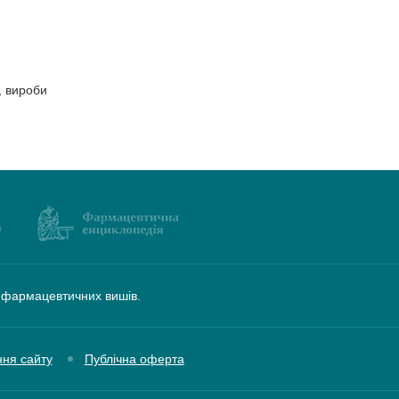
, вироби
а фармацевтичних вишів.
ння сайту
Публічна оферта