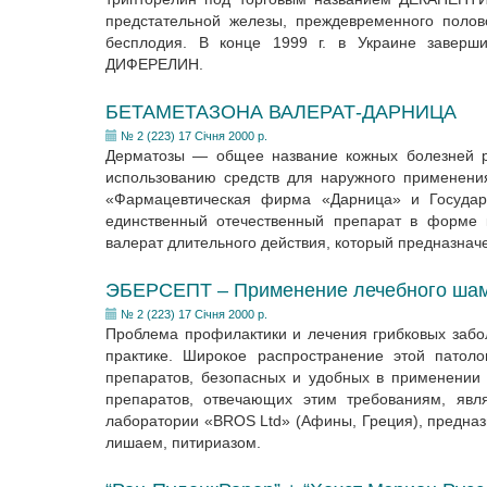
предстательной железы, преждевременного полов
бесплодия. В конце 1999 г. в Украине заверш
ДИФЕРЕЛИН.
БЕТАМЕТАЗОНА ВАЛЕРАТ-ДАРНИЦА
№ 2 (223) 17 Січня 2000 р.
Дерматозы — общее название кожных болезней ра
использованию средств для наружного примене
«Фармацевтическая фирма «Дарница» и Государс
единственный отечественный препарат в форме 
валерат длительного действия, который предназнач
ЭБЕРСЕПТ – Применение лечебного шамп
№ 2 (223) 17 Січня 2000 р.
Проблема профилактики и лечения грибковых забо
практике. Широкое распространение этой патоло
препаратов, безопасных и удобных в применении 
препаратов, отвечающих этим требованиям, яв
лаборатории «BROS Ltd» (Афины, Греция), предна
лишаем, питириазом.