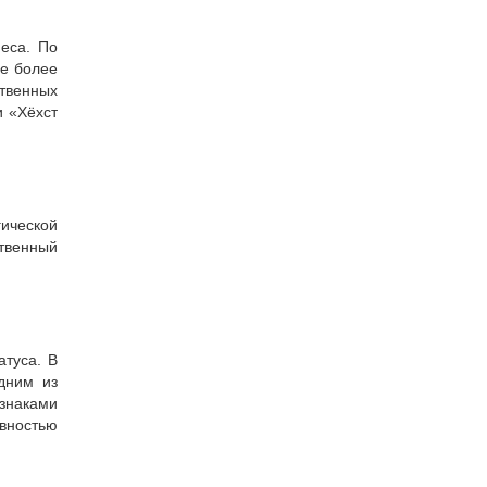
неса. По
не более
твенных
 «Хёхст
ической
твенный
атуса. В
дним из
знаками
вностью