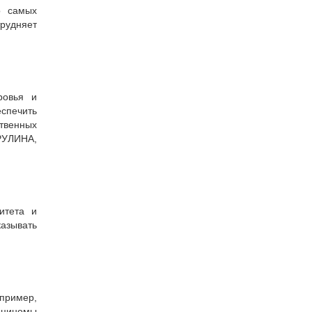
о самых
трудняет
ровья и
еспечить
твенных
РУЛИНА,
итета и
азывать
пример,
рциномы