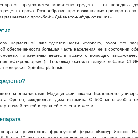
епаратов предлагается множество средств — от народных д
ез рецепта врача. Разнообразие противокашлевых препаратов за
армацевтам с просьбой: «Дайте что-нибудь от кашля»...
етия
ва нормальной жизнедеятельности человека, залог его здо
ной обеспеченности большая часть населения не в состоянии об
основных питательных веществ можно с помощью высококачес
ания «Стиролфарм» (г. Горловка) освоила выпуск добавки СПИ
 водоросль Spirulina platensis.
средство?
енного специалистами Медицинской школы Бостонского универс
тата Орегон, ежедневная доза витамина С 500 мг способна ок
пертензией легкой и средней степени тяжести.
епарата
препараты производства французской фирмы «Бофур Ипсен». На
Л более 10 лет с успехом использовали для лечения аденока