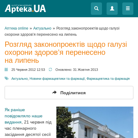
Меню
Меню
»
»
Аптека online
Актуально
Розгляд законопроектів щодо галузі
охорони здоров’я перенесено на липень
Розгляд законопроектів щодо галузі
охорони здоров’я перенесено
на липень
25 Червня 2012 12:53
Оновлено:
31 Жовтня 2013
Актуально
,
Новини фармацевтики та фармації
,
Фармацевтика та фармація
Поділитися
Як раніше
повідомляло наше
видання
, 21 червня під
час пленарного
засідання десятої сесії