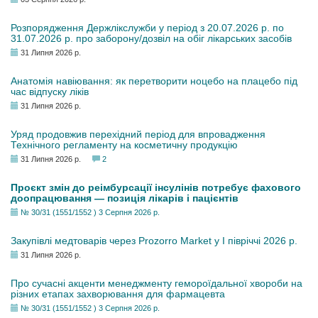
Розпорядження Держлікслужби у період з 20.07.2026 р. по
31.07.2026 р. про заборону/дозвіл на обіг лікарських засобів
31 Липня 2026 р.
Анатомія навіювання: як перетворити ноцебо на плацебо під
час відпуску ліків
31 Липня 2026 р.
Уряд продовжив перехідний період для впровадження
Технічного регламенту на косметичну продукцію
31 Липня 2026 р.
2
Проєкт змін до реімбурсації інсулінів потребує фахового
доопрацювання — позиція лікарів і пацієнтів
№ 30/31 (1551/1552 ) 3 Серпня 2026 р.
Закупівлі медтоварів через Prozorro Market у I півріччі 2026 р.
31 Липня 2026 р.
Про сучасні акценти менеджменту гемороїдальної хвороби на
різних етапах захворювання для фармацевта
№ 30/31 (1551/1552 ) 3 Серпня 2026 р.