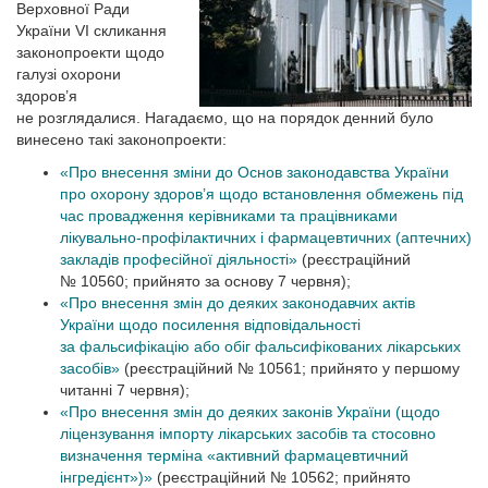
Верховної Ради
України VI скликання
законопроекти щодо
галузі охорони
здоров’я
не розглядалися. Нагадаємо, що на порядок денний було
винесено такі законопроекти:
«Про внесення зміни до Основ законодавства України
про охорону здоров’я щодо встановлення обмежень під
час провадження керівниками та працівниками
лікувально-профілактичних і фармацевтичних (аптечних)
закладів професійної діяльності»
(реєстраційний
№ 10560; прийнято за основу 7 червня);
«Про внесення змін до деяких законодавчих актів
України щодо посилення відповідальності
за фальсифікацію або обіг фальсифікованих лікарських
засобів»
(реєстраційний № 10561; прийнято у першому
читанні 7 червня);
«Про внесення змін до деяких законів України (щодо
ліцензування імпорту лікарських засобів та стосовно
визначення терміна «активний фармацевтичний
інгредієнт»)»
(реєстраційний № 10562; прийнято