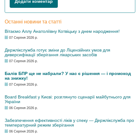
Додати коментар
Останні новини та статті
Вітаємо Аллу Анатоліївну Котвіцьку з днем народження!
07 Серпня 2026 р.
Держлікслужба готує зміни до Ліцензійних умов для
диверсифікації зберігання лікарських засобів
07 Серпня 2026 р.
Балів БПР ще не набрали? У нас є рішення — і промокод
на знижку!
07 Серпня 2026 р.
Board Breakfast у Києві: розглянуто сценарії майбутнього для
України
06 Серпня 2026 р.
Забезпечення ефективності ліків у спеку — Держлікслужба про
температурний режим зберігання
06 Серпня 2026 р.