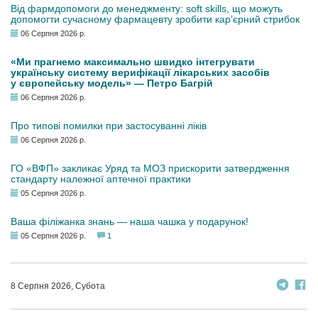
Від фармдопомоги до менеджменту: soft skills, що можуть
допомогти сучасному фармацевту зробити кар’єрний стрибок
06 Серпня 2026 р.
«Ми прагнемо максимально швидко інтегрувати
українську систему верифікації лікарських засобів
у європейську модель» — Петро Багрій
06 Серпня 2026 р.
Про типові помилки при застосуванні ліків
06 Серпня 2026 р.
ГО «ВФП» закликає Уряд та МОЗ прискорити затвердження
стандарту належної аптечної практики
05 Серпня 2026 р.
Ваша філіжанка знань — наша чашка у подарунок!
05 Серпня 2026 р.
1
8 Серпня 2026, Субота