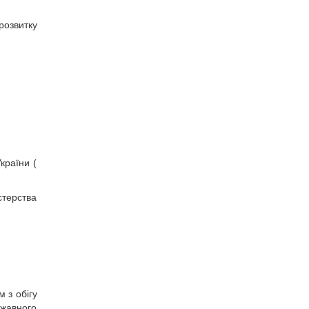
озвитку
країни (
стерства
 з обігу
ржавного