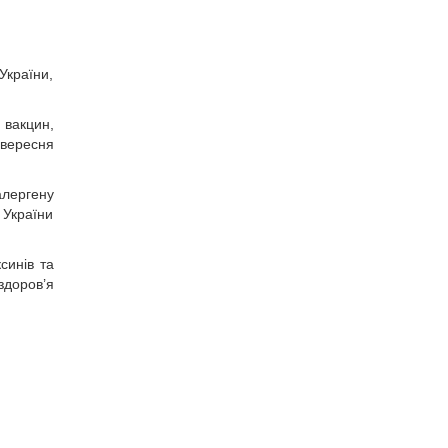
України,
 вакцин,
 вересня
алергену
 України
синів та
здоров’я