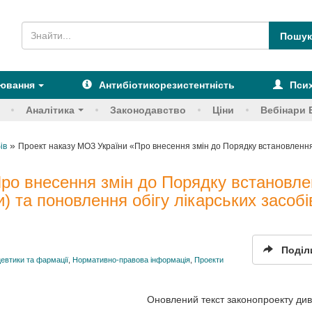
рювання
Антибіотикорезистентність
Псих
Аналітика
Законодавство
Ціни
Вебінари 
»
ів
Проект наказу МОЗ України «Про внесення змін до Порядку встановлення
ро внесення змін до Порядку встановл
) та поновлення обігу лікарських засобі
Поділ
втики та фармації
,
Нормативно-правова інформація
,
Проекти
Оновлений текст законопроекту див