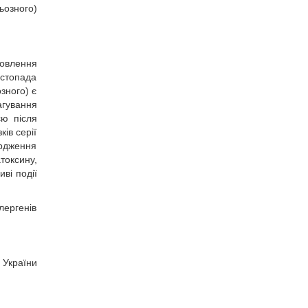
ьозного)
новлення
истопада
зного) є
агування
єю після
ків серії
ердження
токсину,
ві події
ергенів
 України