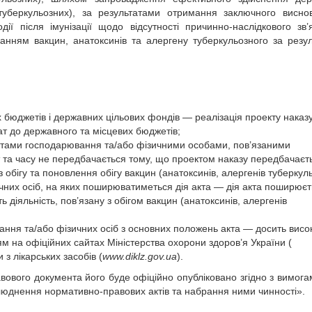
 туберкульозних), за результатами отримання заключного висно
ї після імунізації щодо відсутності причинно-наслідкового зв’
ванням вакцин, анатоксинів та алергену туберкульозного за резу
 бюджетів і державних цільових фондів — реалізація проекту наказ
т до державного та місцевих бюджетів;
’єктами господарювання та/або фізичними особами, пов’язаними
 та часу не передбачається тому, що проектом наказу передбачаєт
обігу та поновлення обігу вакцин (анатоксинів, алергенів туберкул
зичних осіб, на яких поширюватиметься дія акта — дія акта поширює
 діяльність, пов’язану з обігом вакцин (анатоксинів, алергенів
вання та/або фізичних осіб з основних положень акта — досить висо
 на офіційних сайтах Міністерства охорони здоров’я України (
 з лікарських засобів (
www.diklz.gov.ua
).
вового документа його буде офіційно опубліковано згідно з вимога
юднення нормативно-правових актів та набрання ними чинності».