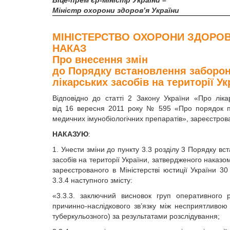
Віце-прем’єр-міністр України –
Міністр охорони здоров’я України
МІНІСТЕРСТВО ОХОРОНИ ЗДОРОВ
НАКАЗ
Про внесення змін
до Порядку встановлення заборони
лікарських засобів на території Ук
Відповідно до статті 2 Закону України «Про ліка
від 16 вересня 2011 року № 595 «Про порядок пр
медичних імунобіологічних препаратів», зареєстрова
НАКАЗУЮ
:
1. Унести зміни до пункту 3.3 розділу 3 Порядку в
засобів на території України, затвердженого наказо
зареєстрованого в Міністерстві юстиції України 
3.3.4 наступного змісту:
«3.3.3. заключний висновок груп оперативного р
причинно-наслідкового зв’язку між несприятливою 
туберкульозного) за результатами розслідування;