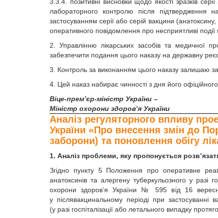
3.3.4. позитивні висновки щодо якості зразків сері
лабораторного контролю після підтвердження на
застосуванням серії або серій вакцини (анатоксину
оперативного повідомлення про несприятливі події пі
2. Управлінню лікарських засобів та медичної пр
забезпечити подання цього наказу на державну реєс
3. Контроль за виконанням цього наказу залишаю з
4. Цей наказ набирає чинності з дня його офіційного
Віце-прем’єр-міністр України –
Міністр охорони здоров’я України
Аналіз регуляторного впливу прое
України «Про внесення змін до П
заборони) та поновлення обігу лік
1. Аналіз проблеми, яку пропонується розв’яз
Згідно пункту 5 Положення про оперативне реагу
анатоксинів та алергену туберкульозного у разі г
охорони здоров’я України № 595 від 16 вересн
у післявакцинальному періоді при застосуванні в
(у разі госпіталізації або летального випадку протяго