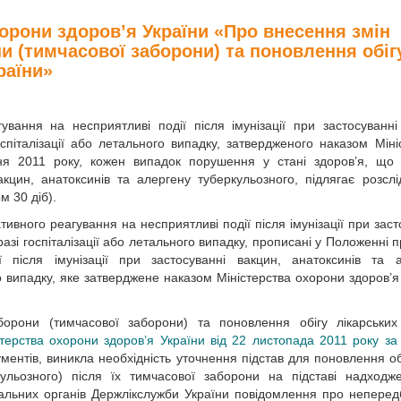
хорони здоров’я України «Про внесення змін
 (тимчасової заборони) та поновлення обіг
раїни»
вання на несприятливі події після імунізації при застосуванні
оспіталізації або летального випадку, затвердженого наказом Міні
я 2011 року, кожен випадок порушення у стані здоров’я, що 
акцин, анатоксинів та алергену туберкульозного, підлягає розсл
м 30 діб).
ивного реагування на несприятливі події після імунізації при заст
азі госпіталізації або летального випадку, прописані у Положенні п
 після імунізації при застосуванні вакцин, анатоксинів та 
го випадку, яке затверджене наказом Міністерства охорони здоров’я
рони (тимчасової заборони) та поновлення обігу лікарських 
стерства охорони здоров’я України від 22 листопада 2011 року з
ентів, виникла необхідність уточнення підстав для поновлення обі
ульозного) після їх тимчасової заборони на підставі надходж
іальних органів Держлікслужби України повідомлення про неперед