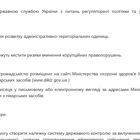
ржавною службою України з питань регуляторної політики та р
я розвитку адміністративно-територіальних одиниць.
 можуть містити ризики вчинення корупційних правопорушень.
громадськістю розміщено на сайті Міністерства охорони здоров’я У
арських засобів (
www.diklz.gov.ua
).
місяця у письмовому або електронному вигляді за адресами Міні
з лікарських засобів.
ери.
могу створити належну систему державного контролю за вилученням
ркульозних), шляхом запровадження ефективного здійснення де