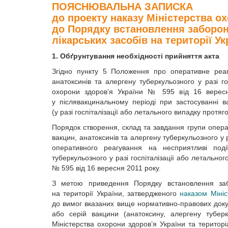
ПОЯСНЮВАЛЬНА ЗАПИСКА
до проекту наказу Міністерства о
до Порядку встановлення заборони
лікарських засобів на території Ук
1. Обґрунтування необхідності прийняття акта
Згідно пункту 5 Положення про оперативне реагу
анатоксинів та алергену туберкульозного у разі г
охорони здоров’я України № 595 від 16 вересн
у післявакцинальному періоді при застосуванні в
(у разі госпіталізації або летального випадку протяго
Порядок створення, склад та завдання групи операт
вакцин, анатоксинів та алергену туберкульозного у р
оперативного реагування на несприятливі події
туберкульозного у разі госпіталізації або летально
№ 595 від 16 вересня 2011 року.
З метою приведення Порядку встановлення забо
на території України, затвердженого
наказом Міні
до вимог вказаних вище нормативно-правових докум
або серій вакцини (анатоксину, алергену туберк
Міністерства охорони здоров’я України та територ