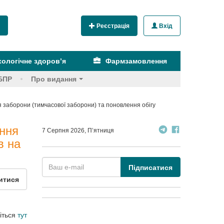
Реєстрація
Вхід
ологічне здоров’я
Фармзамовлення
БПР
Про видання
 заборони (тимчасової заборони) та поновлення обігу
ення
7 Серпня 2026, П’ятниця
в на
Підписатися
итися
іться
тут