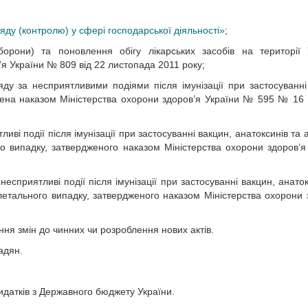
яду (контролю) у сфері господарської діяльності»
;
орони) та поновлення обігу лікарських засобів на території 
я України № 809 від 22 листопада 2011 року;
ляду за несприятливими подіями після імунізації при застосуванні
джена наказом Міністерства охорони здоров’я України № 595 № 16
і події після імунізації при застосуванні вакцин, анатоксинів та 
ого випадку, затвердженого наказом Міністерства охорони здоров’я
сприятливі події після імунізації при застосуванні вакцин, анаток
о летального випадку, затвердженого наказом Міністерства охорони 
ня змін до чинних чи розроблення нових актів.
адян.
идатків з Державного бюджету України.