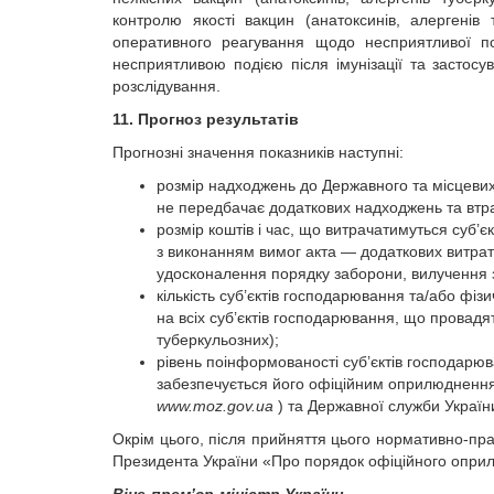
контролю якості вакцин (анатоксинів, алергенів
оперативного реагування щодо несприятливої поді
несприятливою подією після імунізації та застосу
розслідування.
11. Прогноз результатів
Прогнозні значення показників наступні:
розмір надходжень до Державного та місцевих
не передбачає додаткових надходжень та втра
розмір коштів і час, що витрачатимуться суб
з виконанням вимог акта — додаткових витрат
удосконалення порядку заборони, вилучення з 
кількість суб’єктів господарювання та/або фі
на всіх суб’єктів господарювання, що провадять
туберкульозних);
рівень поінформованості суб’єктів господарю
забезпечується його офіційним оприлюдненням
www.moz.gov.ua
) та Державної служби України
Окрім цього, після прийняття цього нормативно-пра
Президента України «Про порядок офіційного оприл