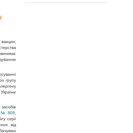
у
 вакцин,
стерства
виникає
ідуванню
осуванні
ро групу
алергену
 України
засобів
а № 809
,
гу серії
ення від
бачувані