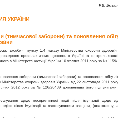
Р.В. Бога
’Я УКРАЇНИ
 (тимчасової заборони) та поновлення обіг
раїни
рські засоби», пункту 1.4 наказу Міністерства охорони здоров’я
оведення профілактичних щеплень в Україні та контроль якості
ного в Міністерстві юстиції України 10 жовтня 2011 року за № 1159
становлення заборони (тимчасової заборони) та поновлення обігу лі
м Міністерства охорони здоров’я України від 22 листопада 2011 рок
30 січня 2012 року за № 126/20439 доповнивши його підпунктами 
еагування щодо несприятливої події після імунізації щодо від
подією після імунізації та застосуванням вакцини, (анатоксину, 