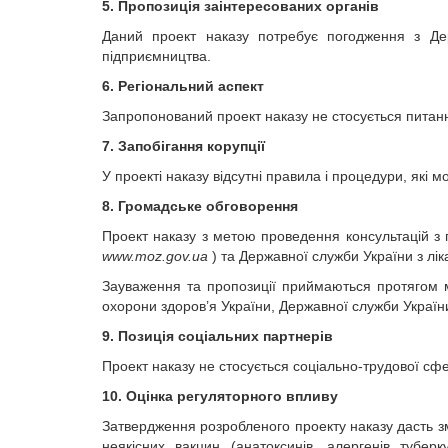
5. Пропозиція заінтересованих органів
Даний проект наказу потребує погодження з Де
підприємництва.
6. Регіональний аспект
Запропонований проект наказу не стосується питанн
7. Запобігання корупції
У проекті наказу відсутні правила і процедури, які
8. Громадське обговорення
Проект наказу з метою проведення консультацій з 
www.moz.gov.ua
) та Державної служби України з лік
Зауваження та пропозиції приймаються протягом 
охорони здоров’я України, Державної служби України 
9. Позиція соціальних партнерів
Проект наказу не стосується соціально-трудової сф
10. Оцінка регуляторного впливу
Затвердження розробленого проекту наказу дасть з
неякісних вакцин (анатоксинів, алергенів тубе