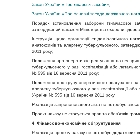
Закон України «Про лікарські засоби»
;
Закон України «Про основні засади державного нагл
Порядок встановлення заборони (тимчасової заб
затверджений наказом Міністерства охорони здоров’
Інструкція щодо організації епідеміологічного наг
анатоксинів та алергену туберкульозного, затвер
2011 року;
Положення про оперативне реагування на несприятлив
туберкульозного у разі госпіталізації або летальн
№ 595 від 16 вересня 2011 року;
Положення про групу оперативного реагування на не
алергену туберкульозного у разі госпіталізації аб
України № 595 від 16 вересня 2011 року.
Реалізація запропонованого акта не потребує внесен
Проект наказу не стосується прав та обов’язків гром
4. Фінансово-економічне обґрунтування
Реалізація проекту наказу не потребує додаткових в