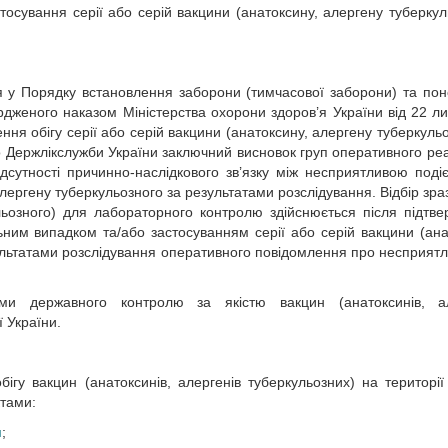
стосування серії або серій вакцини (анатоксину, алергену туберкул
я у Порядку встановлення заборони (тимчасової заборони) та по
вердженого наказом Міністерства охорони здоров’я України від 22 л
ня обігу серії або серій вакцини (анатоксину, алергену туберкульо
о Держлікслужби України заключний висновок груп оперативного ре
ідсутності причинно-наслідкового зв’язку між несприятливою поді
алергену туберкульозного за результатами розслідування. Відбір зраз
льозного) для лабораторного контролю здійснюється після підтв
льним випадком та/або застосуванням серії або серій вакцини (ана
ультатами розслідування оперативного повідомлення про несприятли
ми державного контролю за якістю вакцин (анатоксинів, ал
ї України.
ігу вакцин (анатоксинів, алергенів туберкульозних) на території
тами:
я
;