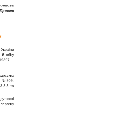
тирьова
Проект
у
 України
 й обігу
/19897
карських
у № 809,
3.3.3 та
сутності
алергену