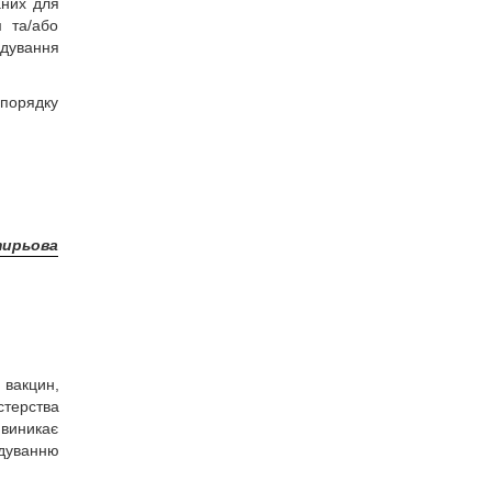
аних для
м та/або
ідування
 порядку
тирьова
 вакцин,
стерства
виникає
ідуванню