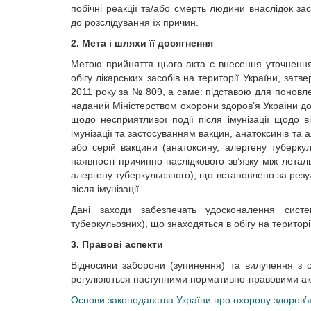
побічні реакції та/або смерть людини внаслідок за
до розслідування їх причин.
2. Мета і шляхи її досягнення
Метою прийняття цього акта є внесення уточненн
обігу лікарських засобів на території України, зат
2011 року за № 809, а саме: підставою для поновлен
наданий Міністерством охорони здоров’я України д
щодо несприятливої події після імунізації щодо в
імунізації та застосуванням вакцин, анатоксинів та 
або серій вакцини (анатоксину, алергену туберку
наявності причинно-наслідкового зв’язку між лета
алергену туберкульозного), що встановлено за рез
після імунізації.
Дані заходи забезпечать удосконалення систе
туберкульозних), що знаходяться в обігу на територі
3. Правові аспекти
Відносини заборони (зупинення) та вилучення з об
регулюються наступними нормативно-правовими ак
Основи законодавства України про охорону здоров’