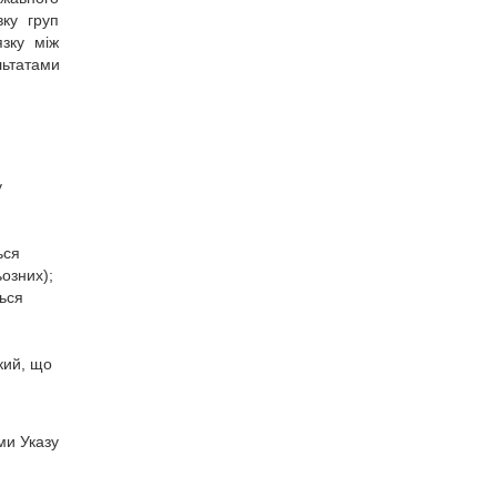
вку груп
язку між
льтатами
у
ься
ьозних);
ться
кий, що
ми Указу