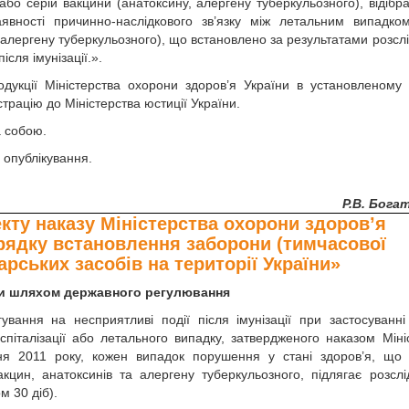
ї або серій вакцини (анатоксину, алергену туберкульозного), відібр
явності причинно-наслідкового зв’язку між летальним випадко
, алергену туберкульозного), що встановлено за результатами розсл
сля імунізації.».
одукції Міністерства охорони здоров’я України в установленому
трацію до Міністерства юстиції України.
а собою.
 опублікування.
Р.В. Бога
кту наказу Міністерства охорони здоров’я
орядку встановлення заборони (тимчасової
арських засобів на території України»
ати шляхом державного регулювання
вання на несприятливі події після імунізації при застосуванні
оспіталізації або летального випадку, затвердженого наказом Міні
я 2011 року, кожен випадок порушення у стані здоров’я, що 
акцин, анатоксинів та алергену туберкульозного, підлягає розсл
м 30 діб).