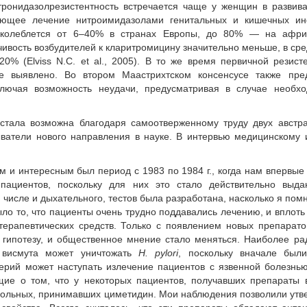
 Метронидазолрезистентность встречается чаще у женщин в разви
вующее лечение нитроимидазолами генитальных и кишечных ин
и колеблется от 6–40% в странах Европы, до 80% — на афри
тойчивость возбудителей к кларитромицину значительно меньше, в ср
0% (Elviss N.C. et al., 2005). В то же время первичной резист
не выявлено. Во втором Маастрихтском консенсусе также пре
ключая возможность неудачи, предусматривая в случае необхо
стала возможна благодаря самоотверженному труду двух австр
ыватели нового направления в науке. В интервью медицинскому
 и интересным был период c 1983 по 1984 г., когда нам впервые
пациентов, поскольку для них это стало действительно выд
числе и дыхательного, тестов была разработана, насколько я помн
ло то, что пациенты очень трудно поддавались лечению, и вплоть
ерапевтических средств. Только с появлением новых препарат
 гипотезу, и общественное мнение стало меняться. Наиболее р
т висмута может уничтожать
H. pylori
, поскольку вначале были
терий может наступать излечение пациентов с язвенной болезнь
щие о том, что у некоторых пациентов, получавших препараты 
 больных, принимавших циметидин. Мои наблюдения позволили утв