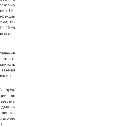
скольку
ение 16–
нфекции
пии, так
994–1995
ьтаты:
лечения
льзовать
 снижать
зываемая
циклин +
H. рylori
ции, где
известны
е данных
 приняты
статочно
).