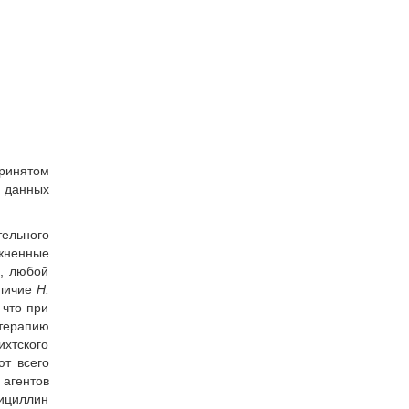
принятом
м данных
тельного
жненные
о, любой
аличие
H.
 что при
терапию
ихтского
ют всего
агентов
сициллин