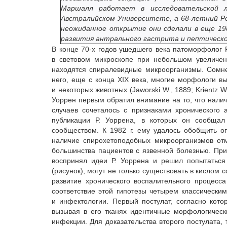
Маршалл работает в исследовательской л
Австралийском Университете, а 68-летний Ро
неожиданное открытие они сделали в еще 1982
развития антрального гастрита и пептическо
В конце 70-х годов ушедшего века патоморфолог Р
в световом микроскопе при небольшом увеличен
находятся спиралевидные микроорганизмы. Сомнен
него, еще с конца ХІХ века, многие морфологи в
и некоторых животных (Jaworski W., 1889; Krientz W
Уоррен первым обратил внимание на то, что нали
случаев сочеталось с признаками хронического 
публикации Р. Уоррена, в которых он сообща
сообществом. К 1982 г. ему удалось обобщить о
наличие спирохетоподобных микроорганизмов от
большинства пациентов с язвенной болезнью. При
воспринял идеи Р. Уоррена и решил попытаться 
(рисунок), могут не только существовать в кислом
развитие хронического воспалительного процесс
соответствие этой гипотезы четырем классическ
и инфектологии. Первый постулат, согласно кот
вызывая в его тканях идентичные морфологическ
инфекции. Для доказательства второго постулата, 