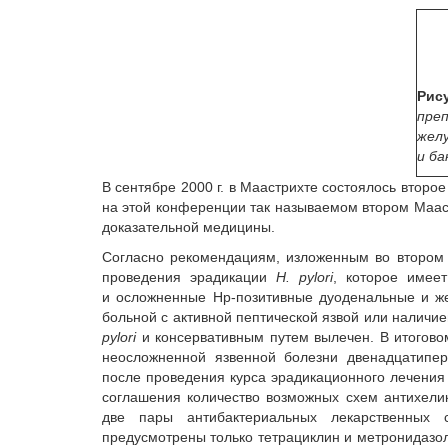
Рису
пре
желу
и ба
В сентябре 2000 г. в Маастрихте состоялось втор
на этой конференции так называемом втором Маас
доказательной медицины.
Согласно рекомендациям, изложенным во втором 
проведения эрадикации
H. рylori
, которое имее
и осложненные Hp-позитивные дуоденальные и же
больной с активной пептической язвой или наличи
рylori
и консервативным путем вылечен. В итоговом
неосложненной язвенной болезни двенадцатипер
после проведения курса эрадикационного лечения 
соглашения количество возможных схем антихели
две пары антибактериальных лекарственных с
предусмотрены только тетрациклин и метронидазо