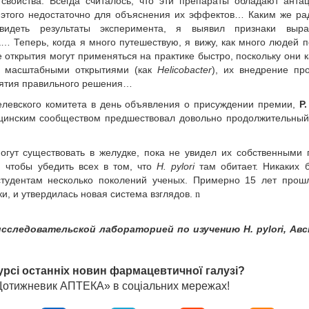
свойства. Всегда считалось, что эти препараты обладают ант
о этого недостаточно для объяснения их эффектов… Каким же р
видеть результаты эксперимента, я выявил признаки выра
… Теперь, когда я много путешествую, я вижу, как много людей 
открытия могут применяться на практике быстро, поскольку они 
е масштабными открытиями (как
Helicobacter
), их внедрение пр
инятия правильного решения…
елевского комитета в день объявления о присуждении премии,
Р
цинским сообществом предшествовал довольно продолжительный
огут существовать в желудке, пока не увидел их собственными 
 чтобы убедить всех в том, что
H. pylori
там обитает. Никаких 
тудентам несколько поколений ученых. Примерно 15 лет прошл
и, и утвердилась новая система взглядов.
n
следовательской лабораторией по изучению H. pylori, Ав
урсі останніх новин фармацевтичної галузі?
«Щотижневик АПТЕКА» в соціальних мережах!