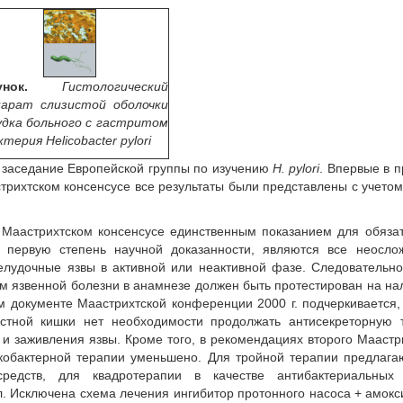
нок.
Гистологический
парат слизистой оболочки
дка больного с гастритом
ктерия Helicobacter pylori
ое заседание Европейской группы по изучению
H. pylori
. Впервые в 
трихтском консенсусе все результаты были представлены с учето
Маастрихтском консенсусе единственным показанием для обяза
т первую степень научной доказанности, являются все неосло
лудочные язвы в активной или неактивной фазе. Следовательн
ем язвенной болезни в анамнезе должен быть протестирован на н
 документе Маастрихтской конференции 2000 г. подчеркивается,
стной кишки нет необходимости продолжать антисекреторную 
и заживления язвы. Кроме того, в рекомендациях второго Маастр
кобактерной терапии уменьшено. Для тройной терапии предлага
редств, для квадротерапии в качестве антибактериальных 
л. Исключена схема лечения ингибитор протонного насоса + амок