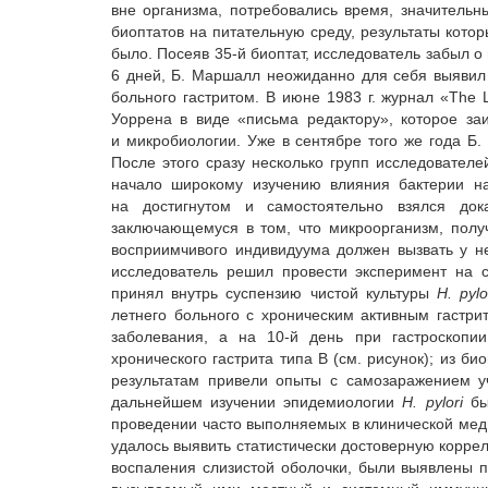
вне организма, потребовались время, значитель
биоптатов на питательную среду, результаты кото
было. Посеяв 35-й биоптат, исследователь забыл о
6 дней, Б. Маршалл неожиданно для себя выявил 
больного гастритом. В июне 1983 г. журнал «The
Уоррена в виде «письма редактору», которое заи
и микробиологии. Уже в сентябре того же года Б
После этого сразу несколько групп исследовател
начало широкому изучению влияния бактерии н
на достигнутом и самостоятельно взялся дока
заключающемуся в том, что микроорганизм, полу
восприимчивого индивидуума должен вызвать у не
исследователь решил провести эксперимент на с
принял внутрь суспензию чистой культуры
H. рylo
летнего больного с хроническим активным гастри
заболевания, а на 10-й день при гастроскопи
хронического гастрита типа В (см. рисунок); из би
результатам привели опыты с самозаражением 
дальнейшем изучении эпидемиологии
H. pylori
бы
проведении часто выполняемых в клинической меди
удалось выявить статистически достоверную корр
воспаления слизистой оболочки, были выявлены п