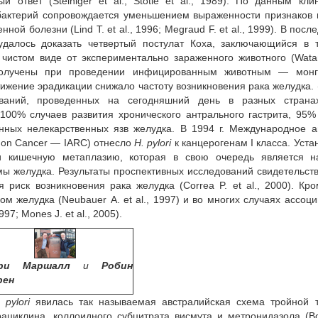
твет (Steiniger et al., Stotle et al., 1989). По данным кли
бактерий сопровождается уменьшением выраженности признаков 
ой болезни (Lind T. et al., 1996; Megraud F. et al., 1999). В пос
далось доказать четвертый постулат Коха, заключающийся в т
чистом виде от экспериментально зараженного животного (Wata
олучены при проведении инфицированным животным — монг
ижение эрадикации снижало частоту возникновения рака желудка. 
дований, проведенных на сегодняшний день в разных страна
100% случаев развития хронического антрального гастрита, 95
ных нелекарственных язв желудка. В 1994 г. Международное а
ch on Cancer — IARC) отнесло
H. pylori
к канцерогенам I класса. Уста
и кишечную метаплазию, которая в свою очередь является н
 желудка. Результаты проспективных исследований свидетельств
 риск возникновения рака желудка (Correa P. et al., 2000). Кро
 желудка (Neubauer A. et al., 1997) и во многих случаях ассоц
7; Mones J. et al., 2005).
ри Маршалл
и
Робин
рен
 рylori
явилась так называемая австралийская схема тройной т
циклина, коллоидного субцитрата висмута и метронидазола (Bo