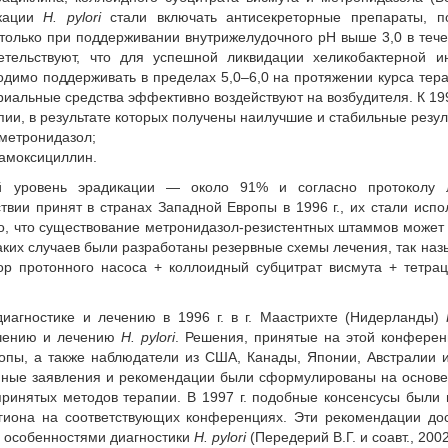
икации
H. рylori
стали включать антисекреторные препараты, по
только при поддерживании внутрижелудочного pH выше 3,0 в теч
етельствуют, что для успешной ликвидации хеликобактерной и
одимо поддерживать в пределах 5,0–6,0 на протяжении курса тера
ериальные средства эффективно воздействуют на возбудителя. К 1
ии, в результате которых получены наилучшие и стабильные резул
 метронидазол;
 амоксициллин.
й уровень эрадикации — около 91% и согласно протоколу 
вии принят в странах Западной Европы в 1996 г., их стали испо
но, что существование метронидазол-резистентных штаммов может
аких случаев были разработаны резервные схемы лечения, так на
ор протонного насоса + коллоидный субцитрат висмута + тетра
иагностике и лечению в 1996 г. в г. Маастрихте (Нидерланды)
учению и лечению
H. рylori
. Решения, принятые на этой конферен
ропы, а также наблюдатели из США, Канады, Японии, Австралии 
ванные заявления и рекомендации были сформулированы на основ
ринятых методов терапии. В 1997 г. подобные консенсусы были
егиона на соответствующих конференциях. Эти рекомендации до
 особенностями диагностики
H. рylori
(Передерий В.Г. и соавт., 2002