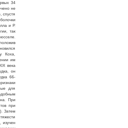
ервых 34
ечено не
, спустя
оболочки
лла и Р.
гии, так
рюсселе.
 положив
новился
у Коха,
жении им
ХІХ века
удка, он
удка 66-
признаки
ные для
подобным
на. При
тов при
). Затем
 тяжести
, изучен