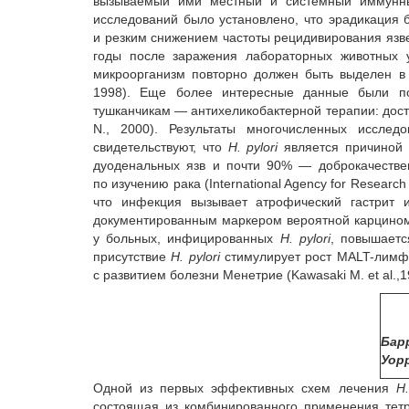
вызываемый ими местный и системный иммунный о
исследований было установлено, что эрадикация 
и резким снижением частоты рецидивирования язвенн
годы после заражения лабораторных животных у
микроорганизм повторно должен быть выделен в 
1998). Еще более интересные данные были п
тушканчикам — антихеликобактерной терапии: дост
N., 2000). Результаты многочисленных иссле
свидетельствуют, что
H. pylori
является причиной 
дуоденальных язв и почти 90% — доброкачествен
по изучению рака (International Agency for Resear
что инфекция вызывает атрофический гастрит 
документированным маркером вероятной карциномы
у больных, инфицированных
H. рylori
, повышается
присутствие
H. рylori
стимулирует рост MALT-лимфом
с развитием болезни Менетрие (Kawasaki M. et al.,199
Бар
Уор
Одной из первых эффективных схем лечения
H.
состоящая из комбинированного применения тетра