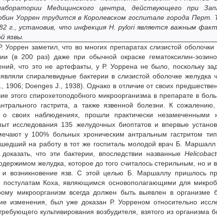
аборатории Медицинского центра, действующего при Зап
бин Уоррен трудится в Королевском госпитале города Перт. 
 г., установив, что инфекция H. pylori явля­ется важным фак
й язвы.
. Уоррен заметил, что во многих препаратах слизистой оболочки
ии (в 200 раз) даже при обычной окраске гематоксилин-эозино
ий, что это не артефакты, у Р. Уоррена не было, поскольку за
ыявляли спиралевидные бактерии в слизистой оболочке желудка 
., 1906; Doenges J., 1938). Однако в отличие от своих предшествен
чие этого спирохетоподобного микроорганизма в препарате в бол
антрального гастрита, а также язвенной болезни. К сожалению
л о своих наблюдениях, прошли практически незамеченными 
пыт исследования 135 желудочных биоптатов и впервые установ
мечают у 100% больных хроническим антральным гастритом тип
шедший на работу в тот же госпиталь молодой врач Б. Маршалл
доказать, что эти бактерии, впоследствии названные
Helicobact
 содержимом желудка, которое до того считалось стерильным, но и 
а и возникновение язв. С этой целью Б. Маршаллу пришлось п
им постулатам Коха, являющимся основополагающими для микро
орому микроорганизм всегда должен быть выявлен в организме 
ие изменения, был уже доказан Р. Уорреном относительно исс
требующего культивирования возбудителя, взятого из организма б