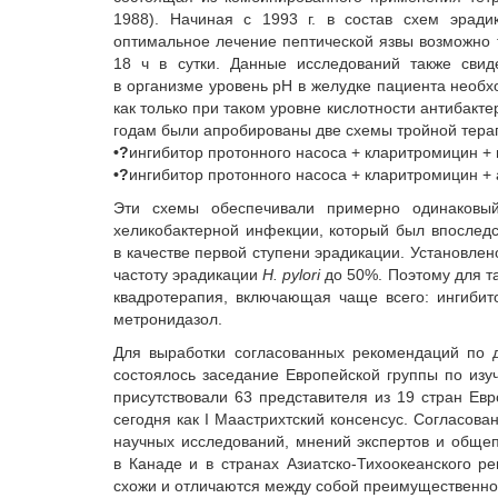
1988). Начиная с 1993 г. в состав схем эрад
оптимальное лечение пептической язвы возможно 
18 ч в сутки. Данные исследований также свид
в организме уровень pH в желудке пациента необх
как только при таком уровне кислотности антибакт
годам были апробированы две схемы тройной терап
•?
ингибитор протонного насоса + кларитромицин +
•?
ингибитор протонного насоса + кларитромицин +
Эти схемы обеспечивали примерно одинаковы
хеликобактерной инфекции, который был впоследст
в качестве первой ступени эрадикации. Установле
частоту эрадикации
H. pylori
до 50%. Поэтому для т
квадротерапия, включающая чаще всего: ингибит
метронидазол.
Для выработки согласованных рекомендаций по д
состоялось заседание Европейской группы по из
присутствовали 63 представителя из 19 стран Ев
сегодня как І Маастрихтский консенсус. Согласо
научных исследований, мнений экспертов и общеп
в Канаде и в странах Азиатско-Тихоокеанского р
схожи и отличаются между собой преимущественно