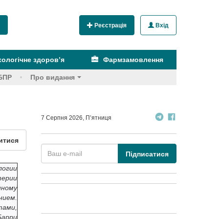
Реєстрація
Вхід
ологічне здоров’я
Фармзамовлення
БПР
Про видання
7 Серпня 2026, П’ятниця
итися
Підписатися
логии
терии
нному
нием.
тами,
Барри