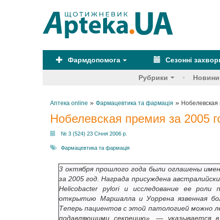
Фармдопомога
Сезонні захво
Рубрики
Новини
»
»
Аптека online
Фармацевтика та фармація
Нобелевская 
Нобелевская премия за 2005 г
№ 3 (524) 23 Січня 2006 р.
Фармацевтика та фармація
3 октября прошлого года были оглашены имен
за 2005 год. Награда присуждена австралийс
Helicobacter pylori и исследование ее рол
открытию Маршалла и Уоррена язвенная бо
Теперь пациентов с этой патологией можно л
подавляющими секрецию», — указывается в 