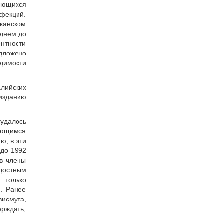
вающихся
фекций.
канском
еднем до
ентности
дложено
димости
алийских
 изданию
 удалось
ающимся
ю, в эти
 до 1992
ов члены
адостным
 только
ю. Ранее
висмута,
ерждать,