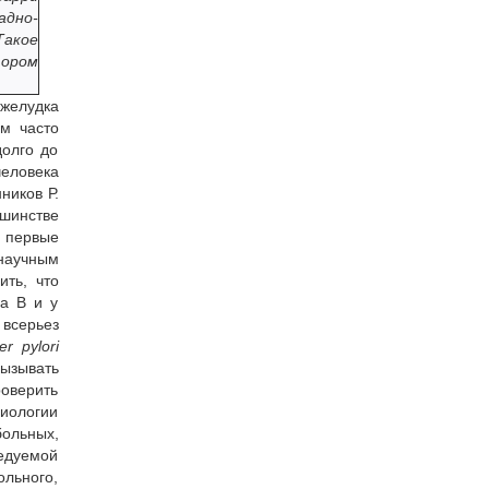
адно-
Такое
тором
 желудка
м часто
долго до
человека
ников Р.
ьшинстве
, первые
научным
ить, что
а В и у
 всерьез
er pylori
вызывать
роверить
биологии
больных,
ледуемой
ольного,