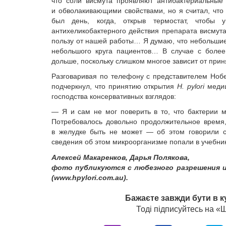
что соли висмута проявляют антибактериальные 
и обволакивающими свойствами, но я считал, чт
был день, когда, открыв термостат, чтобы у
антихеликобактерного действия препарата висмута
пользу от нашей работы… Я думаю, что небольшие 
небольшого круга пациентов… В случае с боле
дольше, поскольку слишком многое зависит от пр
Разговаривая по телефону с представителем Ноб
подчеркнул, что принятию открытия
H. рylori
меди
господства консервативных взглядов:
— Я и сам не мог поверить в то, что бактерии м
Потребовалось довольно продолжительное время,
в желудке быть не может — об этом говорили с
сведения об этом микроорганизме попали в учебник
Алексей Макаренков, Дарья Полякова,
фото публикуются с любезного разрешения ис
(www.hpylori.com.au).
Бажаєте завжди бути в к
Тоді підписуйтесь на 