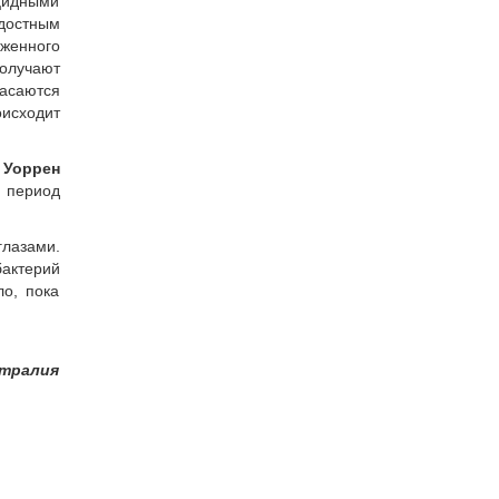
ацидными
адостным
женного
получают
касаются
оисходит
. Уоррен
 период
глазами.
бактерий
о, пока
стралия