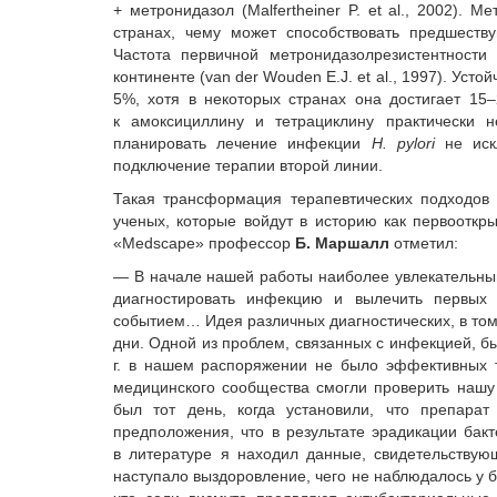
+ метронидазол (Malfertheiner P. et al., 2002).
странах, чему может способствовать предшест
Частота первичной метронидазолрезистентност
континенте (van der Wouden E.J. et al., 1997). Ус
5%, хотя в некоторых странах она достигает 15–2
к амоксициллину и тетрациклину практически 
планировать лечение инфекции
H. pylori
не ис
подключение терапии второй линии.
Такая трансформация терапевтических подходов 
ученых, которые войдут в историю как первооткр
«Medscape» профессор
Б. Маршалл
отметил:
— В начале нашей работы наиболее увлекательным
диагностировать инфекцию и вылечить первых 
событием… Идея различных диагностических, в том 
дни. Одной из проблем, связанных с инфекцией, бы
г. в нашем распоряжении не было эффективных т
медицинского сообщества смогли проверить нашу
был тот день, когда установили, что препара
предположения, что в результате эрадикации бак
в литературе я находил данные, свидетельствую
наступало выздоровление, чего не наблюдалось у