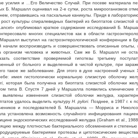
ные усилия и …Его Величество Случай. При посеве материала п
рых Б. Маршалл оценивал на 2-е сутки, роста микрооганизмов отм
 нем, отправившись на пасхальные каникулы. Придя в лабораторию
рост культуры спиралевидных бактерий из биоптатов слизистой 
 Lancet» опубликовал краткое содержание исследований Б. Марша
нтересовало многих специалистов как в области гастроэнтероло
. Маршалл выступил на гастроэнтерологической конференции в Б
ей начали воспроизводить и совершенствовать описанные опыты,
а организм человека и животных. Сам же Б. Маршалл не оста
зать соответствие проверяемой гипотезы третьему постулат
ченный от больного и выделенный в чистой культуре, при зара
го такое же заболевание. Для этого в духе настроений ученых 
ебе: имея гистологически нормальную слизистую оболочку жел
ri
, которая была получена из биоптата слизистой оболочки жел
том типа В. Спустя 7 дней у Маршалла появились клинические 
и выявлены изменения слизистой оболочки желудка, характер
оптатов удалось выделить культуру
H. рylori.
Позднее, в 1987 г. к 
учеников и последователей Б. Маршалла — Морриса и Николсо
ла установлена возможность случайного инфицирования пациен
цине эндоскопических исследований желудка (Graham et al., 1988
еляцию между плотностью бактериального обсеменения и степенью
родуцируемые бактериями протеазы и цитотоксические вещества