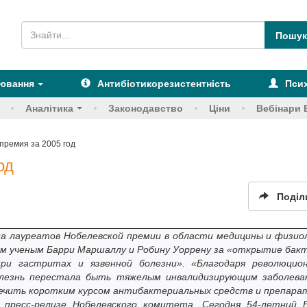
рювання
Антибіотикорезистентність
Псих
Аналітика
Законодавство
Ціни
Вебінари 
премия за 2005 год
од
Поділ
а лауреатов Нобелевской премии в области медицины и физио
ким ученым Барри Маршаллу и Робину Уоррену за «открытие бак
и при гастритах и язвенной болезни». «Благодаря революцио
лезнь перестала быть тяжелым инвалидизирующим заболева
ечить коротким курсом антибактериальных средств и препара
пресс-релизе Нобелевского комитета. Сегодня 54-летний 