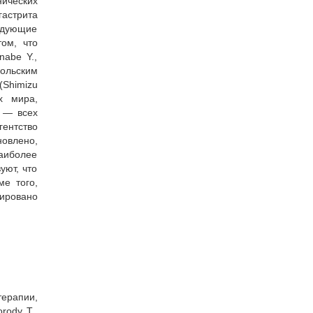
нических
гастрита
ледующие
ом, что
nabe Y.,
ольским
(Shimizu
х мира,
% — всех
гентство
новлено,
аиболее
уют, что
ме того,
иировано
ерапии,
rody T.,