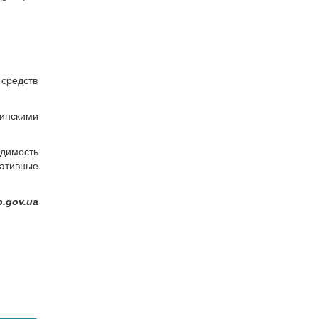
 средств
инскими
димость
ративные
.gov.ua