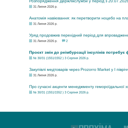
Розпорядження Держлікслужби у період з 20.07.2026 р
31 Липня 2026 р.
Анатомія навіювання: як перетворити ноцебо на плац
31 Липня 2026 р.
Уряд продовжив перехідний період для впровадженн
31 Липня 2026 р.
2
Проєкт змін до реімбурсації інсулінів потребує
№ 30/31 (1551/1552 ) 3 Серпня 2026 р.
Закупівлі медтоварів через Prozorro Market у I півріч
31 Липня 2026 р.
Про сучасні акценти менеджменту гемороїдальної 
№ 30/31 (1551/1552 ) 3 Серпня 2026 р.