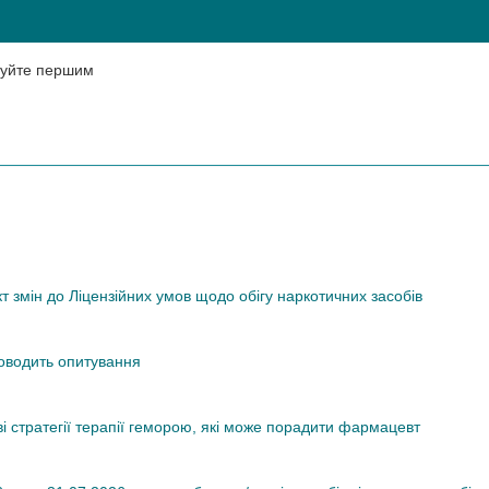
нтуйте першим
змін до Ліцензійних умов щодо обігу наркотичних засобів
роводить опитування
ві стратегії терапії геморою, які може порадити фармацевт