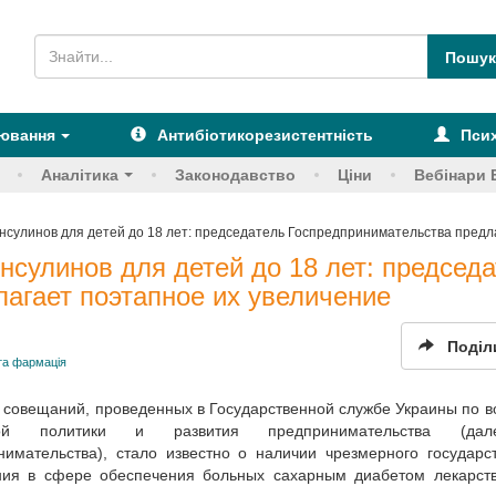
рювання
Антибіотикорезистентність
Псих
Аналітика
Законодавство
Ціни
Вебінари 
инсулинов для детей до 18 лет: председатель Госпредпринимательства предл
нсулинов для детей до 18 лет: председ
агает поэтапное их увеличение
Поділ
та фармація
а совещаний, проведенных в Государственной службе Украины по 
рной политики и развития предпринимательства (д
нимательства), стало известно о наличии чрезмерного государс
ния в сфере обеспечения больных сахарным диабетом лекарст