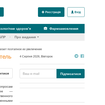
Реєстрація
Вхід
ологічне здоров’я
Фармзамовлення
БПР
Про видання
агает поэтапное их увеличение
атель
4 Серпня 2026, Вівторок
итися
Підписатися
вопросам
алее —
твенного
венными