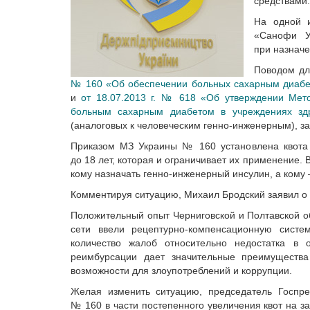
средствами.
На одной и
«Санофи У
при назнач
Поводом дл
№ 160 «Об обеспечении больных сахарным диабе
и
от 18.07.2013 г. № 618 «Об утверждении Мет
больным сахарным диабетом в учреждениях зд
(аналоговых к человеческим генно-инженерным), з
Приказом МЗ Украины № 160 установлена квота 
до 18 лет, которая и ограничивает их применение. 
кому назначать генно-инженерный инсулин, а кому 
Комментируя ситуацию, Михаил Бродский заявил о
Положительный опыт Черниговской и Полтавской о
сети ввели рецептурно-компенсационную систем
количество жалоб относительно недостатка в 
реимбурсации дает значительные преимущества 
возможности для злоупотреблений и коррупции.
Желая изменить ситуацию, председатель Госпре
№ 160 в части постепенного увеличения квот на з