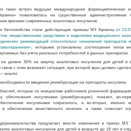
з таких встреч ведущая международная фармацевтическая к
краина» пожаловалась на существенные административные 
ении врачами современных аналоговых инсулинов.
я беспокойства стали действующие приказы МЗ Украины
от 23.0
том лекарственными средствами и изделиями медицинского назн
одических рекомендаций относительно назначения препаратов и
равоохранения»
, которыми установлены соотношения типов ин
акупаемых без учета реальных потребностей в данных препаратах.
на уровне 30% на закупку аналоговых инсулинов для детей в в
В связи с этим возникает ситуация, при которой врач должен сделат
— аналог.
 необходимости введения реимбурсации на препараты инсулина.
бластей, которые по инициативе работников розничной фармацев
у обеспечения инсулинами (реимбурсацию), показал, во-перв
обеспечении инсулинами сократилось, а во-вторых, именно в
в обеспечении качественного лечения, а также помогает огр
дпринимательства предлагает внести изменения в приказ МЗ 
акупку аналоговых инсулинов для детей в возрасте до 18 лет в с