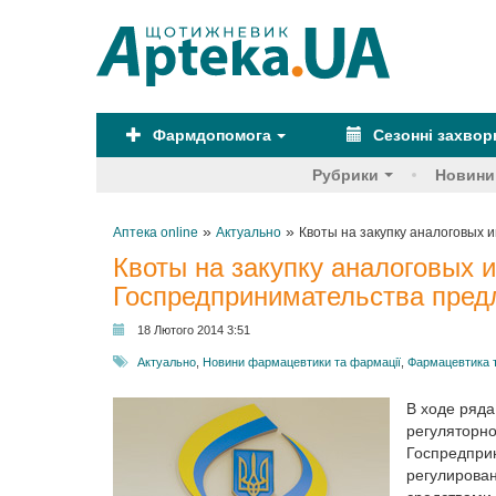
Фармдопомога
Сезонні захво
Рубрики
Новини
»
»
Аптека online
Актуально
Квоты на закупку аналоговых 
Квоты на закупку аналоговых и
Госпредпринимательства предл
18 Лютого 2014 3:51
Актуально
,
Новини фармацевтики та фармації
,
Фармацевтика 
В ходе ряд
регулято
Госпредпри
регулирова