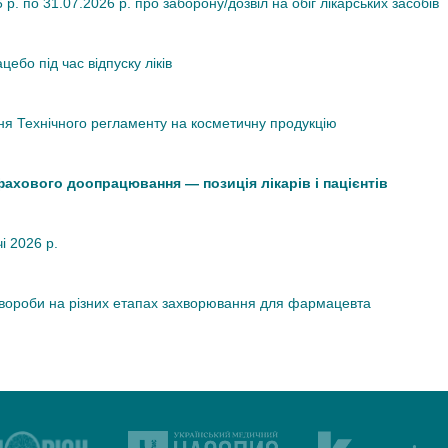
. по 31.07.2026 р. про заборону/дозвіл на обіг лікарських засобів
ебо під час відпуску ліків
я Технічного регламенту на косметичну продукцію
 фахового доопрацювання — позиція лікарів і пацієнтів
чі 2026 р.
хвороби на різних етапах захворювання для фармацевта