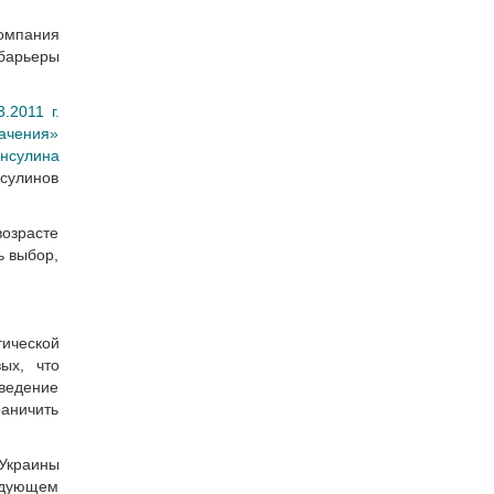
омпания
барьеры
3.2011 г.
ачения»
нсулина
сулинов
озрасте
ь выбор,
тической
ых, что
ведение
аничить
Украины
ледующем