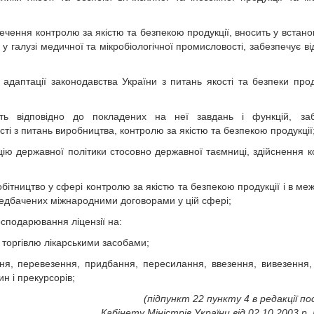
ечення контролю за якістю та безпекою продукції, вносить у встан
у галузі медичної та мікробіологічної промисловості, забезпечує ві
адаптації законодавства України з питань якості та безпеки прод
ість відповідно до покладених на неї завдань і функцій, заб
і з питань виробництва, контролю за якістю та безпекою продукції
цію державної політики стосовно державної таємниці, здійснення 
ітництво у сфері контролю за якістю та безпекою продукції і в меж
едбачених міжнародними договорами у цій сфері;
осподарювання ліцензії на:
у торгівлю лікарськими засобами;
ня, перевезення, придбання, пересилання, ввезення, вивезення, 
н і прекурсорів;
(підпункт 22 пункту 4 в редакції п
Кабінету Міністрів України від 02.10.2003 р.