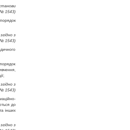
останови
 № 1543)
 порядок
згідно з
 № 1543)
едичного
 порядок
ивчення,
ії;
згідно з
 № 1543)
маційно-
аються до
та інших
згідно з