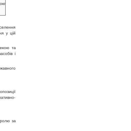
вою
аселення
ня у цій
пекою та
асобів і
ржавного
опозиції
мативно-
тролю за