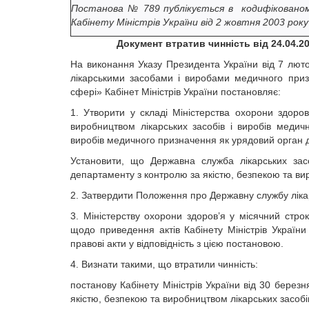
Постанова № 789 публікується в кодифікованому
Кабінету Міністрів України від 2 жовтня 2003 рок
Документ втратив чинність від 24.04.20
На виконання Указу Президента України від 7 лю
лікарськими засобами і виробами медичного приз
сфері» Кабінет Міністрів України постановляє:
1. Утворити у складі Міністерства охорони здоро
виробництвом лікарських засобів і виробів медичн
виробів медичного призначення як урядовий орган 
Установити, що Державна служба лікарських зас
департаменту з контролю за якістю, безпекою та ви
2. Затвердити Положення про Державну службу лікар
3. Міністерству охорони здоров’я у місячний стро
щодо приведення актів Кабінету Міністрів України
правові акти у відповідність з цією постановою.
4. Визнати такими, що втратили чинність:
постанову Кабінету Міністрів України від 30 бере
якістю, безпекою та виробництвом лікарських засобі