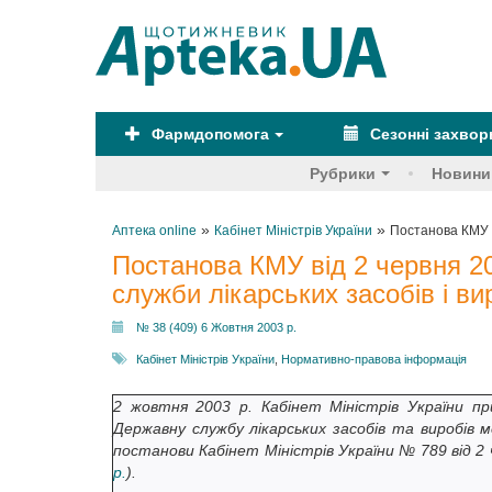
Фармдопомога
Сезонні захво
Рубрики
Новини
»
»
Аптека online
Кабінет Міністрів України
Постанова КМУ в
Постанова КМУ від 2 червня 2
служби лікарських засобів і в
№ 38 (409) 6 Жовтня 2003 р.
Кабінет Міністрів України
,
Нормативно-правова інформація
2 жовтня 2003 р. Кабінет Міністрів України 
Державну службу лікарських засобів та виробів 
постанови Кабінет Міністрів України № 789 від 
р.
).