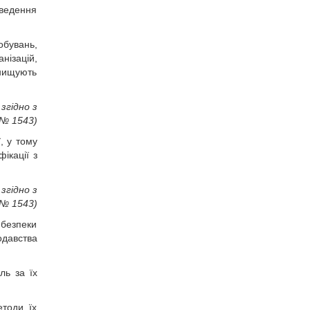
оведення
обувань,
анізацій,
знищують
згідно з
 № 1543)
, у тому
фікації з
згідно з
 № 1543)
 безпеки
одавства
ль за їх
етоди їх