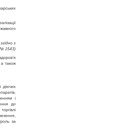
карських
алізації
ржавного
згідно з
 № 1543)
здоров’я
 а також
і діючих
паратів,
ренням і
лення до
торгівлі
везення,
троль за