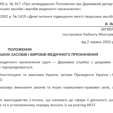
я 2000 р. № 917 «Про затвердження Положення про Державний депар
ських засобів і виробів медичного призначення»;
 2002 р. № 1419 «Деякі питання підвищення якості лікарських засобі
В. Я
ЗАТВЕ
постановою Кабінету Міністрів
від 2 червня 2003 
ПОЛОЖЕННЯ
ЬКИХ ЗАСОБІВ І ВИРОБІВ МЕДИЧНОГО ПРИЗНАЧЕННЯ
в медичного призначення (далі — Державна служба) є урядовим
у підпорядковується.
Конституцією та законами України, актами Президента України і 
З.
ізовує виконання законів та інших нормативно-правових актів, 
 законодавства з питань, що належать до сфери її діяльності, р
 та в установленому порядку вносить їх на розгляд МОЗ.