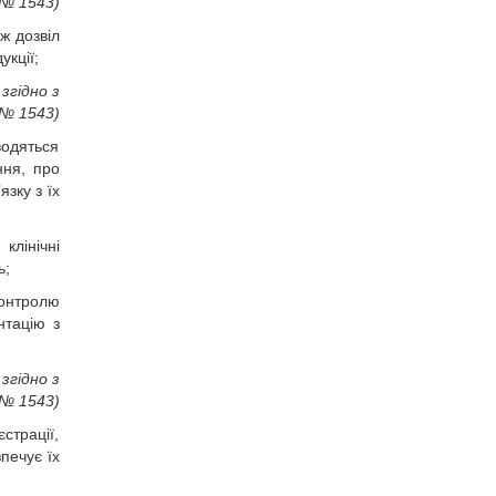
 № 1543)
ж дозвіл
кції;
згідно з
 № 1543)
водяться
ння, про
зку з їх
клінічні
ь;
контролю
нтацію з
згідно з
 № 1543)
страції,
печує їх