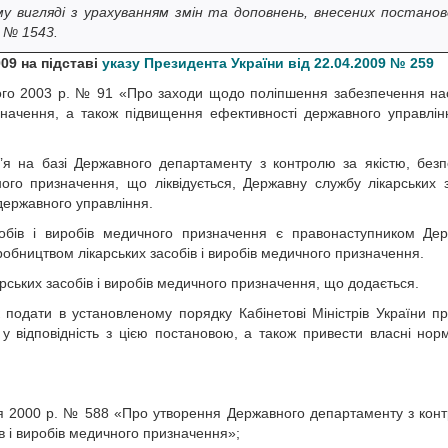
 вигляді з урахуванням змін та доповнень, внесених постано
у № 1543.
09 на підставі
указу Президента України від 22.04.2009 № 259
того 2003 р. № 91 «Про заходи щодо поліпшення забезпечення н
начення, а також підвищення ефективності державного управлін
в’я на базі Державного департаменту з контролю за якістю, без
ого призначення, що ліквідується, Державну службу лікарських з
державного управління.
обів і виробів медичного призначення є правонаступником Де
робництвом лікарських засобів і виробів медичного призначення.
ських засобів і виробів медичного призначення, що додається.
к подати в установленому порядку Кабінетові Міністрів України пр
 у відповідність з цією постановою, а також привести власні нор
зня 2000 р. № 588 «Про утворення Державного департаменту з кон
в і виробів медичного призначення»;