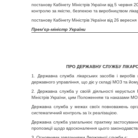
постанову Кабінету Міністрів України від 5 червн
контролю за якістю, безпекою та виробництвом лікар
постанову Кабінету Міністрів України від 26 вересня
Прем’єр-міністр України
ПРО ДЕРЖАВНУ СЛУЖБУ ЛІКАРС
1. Державна служба лікарських засобів і виробі
державного управління, що діє у складі МОЗ та йом
2. Державна служба у своїй діяльності керується 
Міністрів України, цим Положенням та наказами МО
Державна служба у межах своїх повноважень орган
систематичний контроль за їх реалізацією.
Державна служба узагальнює практику застосування
пропозиції щодо вдосконалення цього законодавства
3. Основними завданнями Державної служби є: