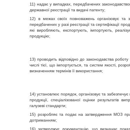
11) надає у випадках, передбачених законодавство
державної реєстрації та видачі патенту;
12) в межах своїх повноважень організовує та з
передбачених у разі реєстрації та сертифікації проду
які виробляють, експортують, імпортують, реалізу
продукцію;
13) проводить відповідно до законодавства роботу із
числі тієї, що імпортується, та систем якості, розр
визначенням термінів її використання;
14) установлює порядок, організовує та забезпечує п
продукції, спеціалізованої оцінки результатів ви
галузеві стандарти;
15) розробляє та подає на затвердження МОЗ прави
дотриманням;
16) затверджує документацію, що визначає показн