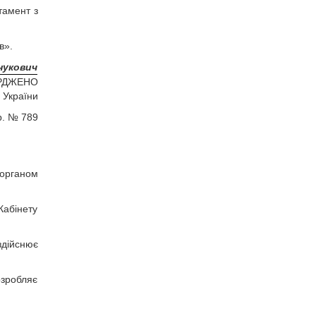
тамент з
в».
нукович
РДЖЕНО
 України
р. № 789
 органом
Кабінету
здійснює
озробляє