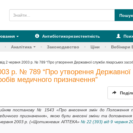
рювання
Антибіотикорезистентність
Псих
Аналітика
Законодавство
Ціни
Вебінари 
ід 2 червня 2003 р. № 789 “Про утворення Державної служби лікарських засоб
003 р. № 789 “Про утворення Державної
иробів медичного призначення”
Поділ
прийняв постанову № 1543 «Про внесення змін до Положення 
медичного призначення», якою були внесені зміни та доповнення
2 червня 2003 р. («Щотижневик АПТЕКА»
№ 22 (393) від 9 червня 2