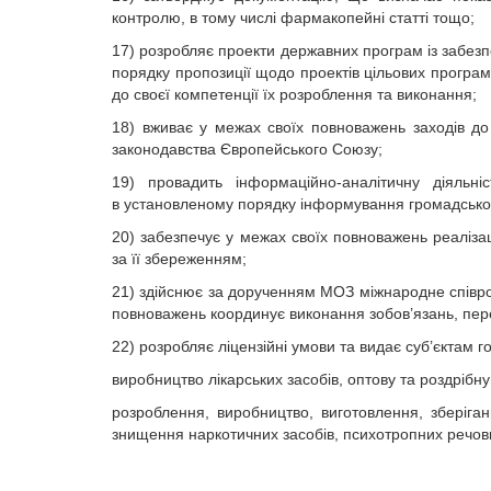
контролю, в тому числі фармакопейні статті тощо;
17) розробляє проекти державних програм із забезп
порядку пропозиції щодо проектів цільових програм 
до своєї компетенції їх розроблення та виконання;
18) вживає у межах своїх повноважень заходів до 
законодавства Європейського Союзу;
19) провадить інформаційно-аналітичну діяльн
в установленому порядку інформування громадськост
20) забезпечує у межах своїх повноважень реаліза
за її збереженням;
21) здійснює за дорученням МОЗ міжнародне співроб
повноважень координує виконання зобов’язань, пер
22) розробляє ліцензійні умови та видає суб’єктам г
виробництво лікарських засобів, оптову та роздрібн
розроблення, виробництво, виготовлення, зберіган
знищення наркотичних засобів, психотропних речови