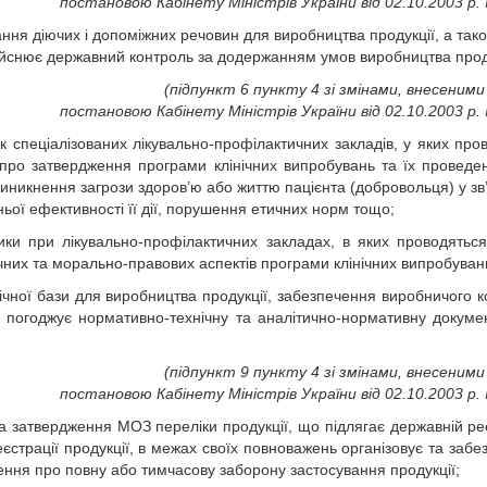
постановою Кабінету Міністрів України від 02.10.2003 р.
ння діючих і допоміжних речовин для виробництва продукції, а тако
дійснює державний контроль за додержанням умов виробництва проду
(підпункт 6 пункту 4 зі змінами, внесеними 
постановою Кабінету Міністрів України від 02.10.2003 р.
 спеціалізованих лікувально-профілактичних закладів, у яких про
 про затвердження програми клінічних випробувань та їх проведе
иникнення загрози здоров’ю або життю пацієнта (добровольця) у зв’я
ньої ефективності її дії, порушення етичних норм тощо;
ки при лікувально-профілактичних закладах, в яких проводяться 
них та морально-правових аспектів програми клінічних випробуван
нічної бази для виробництва продукції, забезпечення виробничого 
та погоджує нормативно-технічну та аналітично-нормативну докуме
(підпункт 9 пункту 4 зі змінами, внесеними 
постановою Кабінету Міністрів України від 02.10.2003 р.
а затвердження МОЗ переліки продукції, що підлягає державній реє
єстрації продукції, в межах своїх повноважень організовує та забез
ння про повну або тимчасову заборону застосування продукції;