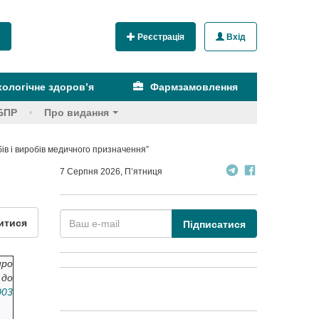
Реєстрація
Вхід
ологічне здоров’я
Фармзамовлення
БПР
Про видання
ів і виробів медичного призначення”
7 Серпня 2026, П’ятниця
итися
Підписатися
про
 до
003