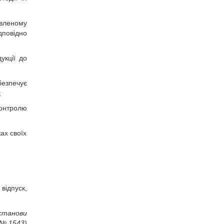
овленому
дповідно
укції до
езпечує
;
контролю
ах своїх
відпуск,
останови
 № 1543)