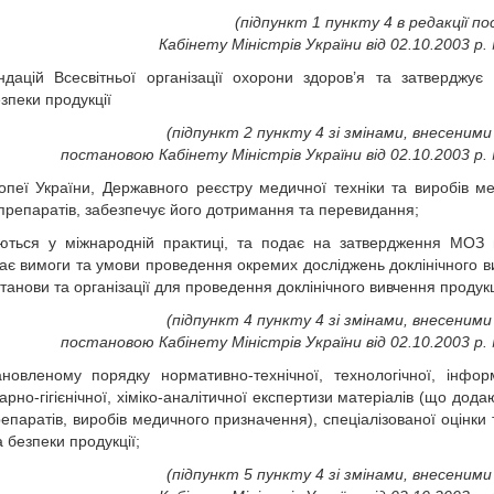
(підпункт 1 пункту 4 в редакції п
Кабінету Міністрів України від 02.10.2003 р.
дацій Всесвітньої організації охорони здоров’я та затверджує
езпеки продукції
(підпункт 2 пункту 4 зі змінами, внесеними 
постановою Кабінету Міністрів України від 02.10.2003 р.
пеї України, Державного реєстру медичної техніки та виробів м
препаратів, забезпечує його дотримання та перевидання;
ються у міжнародній практиці, та подає на затвердження МОЗ
чає вимоги та умови проведення окремих досліджень доклінічного в
танови та організації для проведення доклінічного вивчення продукц
(підпункт 4 пункту 4 зі змінами, внесеними 
постановою Кабінету Міністрів України від 02.10.2003 р.
новленому порядку нормативно-технічної, технологічної, інфор
тарно-гігієнічної, хіміко-аналітичної експертизи матеріалів (що дод
епаратів, виробів медичного призначення), спеціалізованої оцінки 
 безпеки продукції;
(підпункт 5 пункту 4 зі змінами, внесеними 