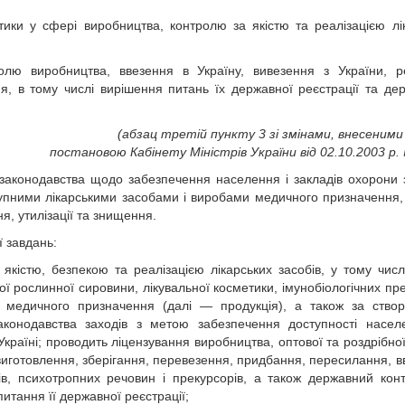
тики у сфері виробництва, контролю за якістю та реалізацією лі
лю виробництва, ввезення в Україну, вивезення з України, ре
ня, в тому числі вирішення питань їх державної реєстрації та де
(абзац третій пункту 3 зі змінами, внесеними 
постановою Кабінету Міністрів України від 02.10.2003 р.
законодавства щодо забезпечення населення і закладів охорони 
упними лікарськими засобами і виробами медичного призначення,
я, утилізації та знищення.
ї завдань:
якістю, безпекою та реалізацією лікарських засобів, у тому числ
ої рослинної сировини, лікувальної косметики, імунобіологічних пре
ів медичного призначення (далі — продукція), а також за ство
законодавства заходів з метою забезпечення доступності насе
країні; проводить ліцензування виробництва, оптової та роздрібної 
виготовлення, зберігання, перевезення, придбання, пересилання, в
ів, психотропних речовин і прекурсорів, а також державний кон
итання її державної реєстрації;