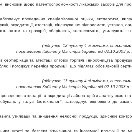
м, висновки щодо патентоспроможності лікарських засобів для пр
абезпечує проведення спеціалізованої оцінки, експертизи, випр
кції, акредитації, атестації, ліцензування підприємств, установ, орг
ють оптом та вроздріб, зберігають, застосовують, утилізують і 
(підпункт 12 пункту 4 зі змінами, внесеними 
постановою Кабінету Міністрів України від 02.10.2003 р.
 сертифікації та атестації оптової торгівлі і виробництва продукції
обляє і погоджує переліки продукції, що підлягає обов’язковій серти
(підпункт 13 пункту 4 зі змінами, внесеними 
постановою Кабінету Міністрів України від 02.10.2003 р.
роведення атестації та акредитації лабораторій з аналізу якості та
пробувань у галузі біотехнології, затверджує відповідно до закон
ла утилізації та знищення неякісної продукції, здійснює контро
ики якості та безпеки вітчизняної та іноземної продукції та м