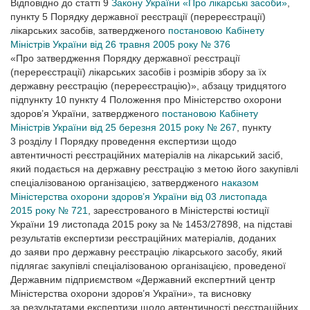
Відповідно до статті 9
Закону України «Про лікарські засоби»
,
пункту 5 Порядку державної реєстрації (перереєстрації)
лікарських засобів, затвердженого
постановою Кабінету
Міністрів України від 26 травня 2005 року № 376
«Про затвердження Порядку державної реєстрації
(перереєстрації) лікарських засобів і розмірів збору за їх
державну реєстрацію (перереєстрацію)», абзацу тридцятого
підпункту 10 пункту 4 Положення про Міністерство охорони
здоров’я України, затвердженого
постановою Кабінету
Міністрів України від 25 березня 2015 року № 267
, пункту
3 розділу І Порядку проведення експертизи щодо
автентичності реєстраційних матеріалів на лікарський засіб,
який подається на державну реєстрацію з метою його закупівлі
спеціалізованою організацією, затвердженого
наказом
Міністерства охорони здоров’я України від 03 листопада
2015 року № 721
, зареєстрованого в Міністерстві юстиції
України 19 листопада 2015 року за № 1453/27898, на підставі
результатів експертизи реєстраційних матеріалів, доданих
до заяви про державну реєстрацію лікарського засобу, який
підлягає закупівлі спеціалізованою організацією, проведеної
Державним підприємством «Державний експертний центр
Міністерства охорони здоров’я України», та висновку
за результатами експертизи щодо автентичності реєстраційних