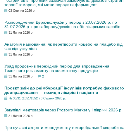
Гострий біль, про який зазвичай замовчують: доказові стратегії
терапії геморою, які може порадити фармацевт
03 Серпня 2026 р.
Розпорядження Держлікслужби у період з 20.07.2026 р. по
31.07.2026 р. про заборону/дозвіл на обіг лікарських засобів
31 Липня 2026 р.
Анатомія навіювання: як перетворити ноцебо на плацебо під
час відпуску ліків
31 Липня 2026 р.
Уряд продовжив перехідний період для впровадження
Технічного регламенту на косметичну продукцію
31 Липня 2026 р.
2
Проєкт змін до реімбурсації інсулінів потребує фахового
доопрацювання — позиція лікарів і пацієнтів
№ 30/31 (1551/1552 ) 3 Серпня 2026 р.
Закупівлі медтоварів через Prozorro Market у I півріччі 2026 р.
31 Липня 2026 р.
Про сучасні акценти менеджменту гемороїдальної хвороби на