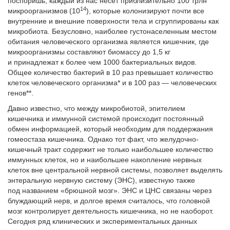
поспоришь, каждый из нас несет приблизительно 100 трлн
14
микроорганизмов (10
), которые колонизируют почти все
внутренние и внешние поверхности тела и сгруппированы как
микробиота. Безусловно, наиболее густонаселенным местом
обитания человеческого организма является кишечник, где
микроорганизмы составляют биомассу до 1,5 кг
и принадлежат к более чем 1000 бактериальных видов.
Общее количество бактерий в 10 раз превышает количество
клеток человеческого организма* и в 100 раз — человеческих
генов**.
Давно известно, что между микробиотой, эпителием
кишечника и иммунной системой происходит постоянный
обмен информацией, который необходим для поддержания
гомеостаза кишечника. Однако тот факт, что желудочно-
кишечный тракт содержит не только наибольшее количество
иммунных клеток, но и наибольшее накопление нервных
клеток вне центральной нервной системы, позволяет выделять
энтеральную нервную систему (ЭНС), известную также
под названием «брюшной мозг». ЭНС и ЦНС связаны через
блуждающий нерв, и долгое время считалось, что головной
мозг контролирует деятельность кишечника, но не наоборот.
Сегодня ряд клинических и экспериментальных данных