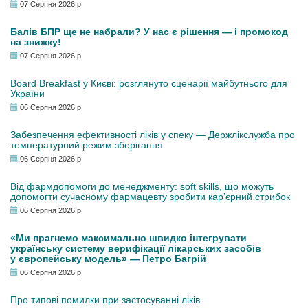
07 Серпня 2026 р.
Балів БПР ще не набрали? У нас є рішення — і промокод
на знижку!
07 Серпня 2026 р.
Board Breakfast у Києві: розглянуто сценарії майбутнього для
України
06 Серпня 2026 р.
Забезпечення ефективності ліків у спеку — Держлікслужба про
температурний режим зберігання
06 Серпня 2026 р.
Від фармдопомоги до менеджменту: soft skills, що можуть
допомогти сучасному фармацевту зробити кар’єрний стрибок
06 Серпня 2026 р.
«Ми прагнемо максимально швидко інтегрувати
українську систему верифікації лікарських засобів
у європейську модель» — Петро Багрій
06 Серпня 2026 р.
Про типові помилки при застосуванні ліків