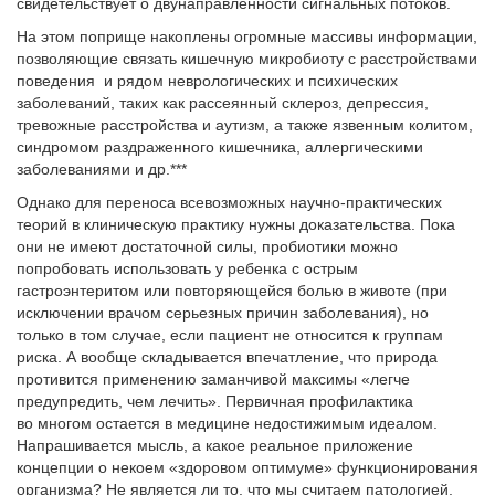
свидетельствует о двунаправленности сигнальных потоков.
На этом поприще накоплены огромные массивы информации,
позволяющие связать кишечную микробиоту с расстройствами
поведения и рядом неврологических и психических
заболеваний, таких как рассеянный склероз, депрессия,
тревожные расстройства и аутизм, а также язвенным колитом,
синдромом раздраженного кишечника, аллергическими
заболеваниями и др.***
Однако для переноса всевозможных научно-практических
теорий в клиническую практику нужны доказательства. Пока
они не имеют достаточной силы, пробиотики можно
попробовать использовать у ребенка с острым
гастроэнтеритом или повторяющейся болью в животе (при
исключении врачом серьезных причин заболевания), но
только в том случае, если пациент не относится к группам
риска. А вообще складывается впечатление, что природа
противится применению заманчивой максимы «легче
предупредить, чем лечить». Первичная профилактика
во многом остается в медицине недостижимым идеалом.
Напрашивается мысль, а какое реальное приложение
концепции о некоем «здоровом оптимуме» функционирования
организма? Не является ли то, что мы считаем патологией,