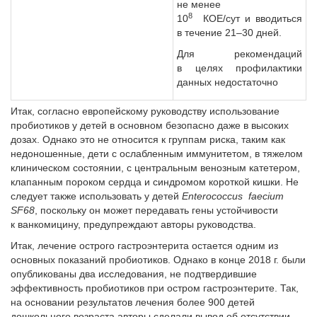
не менее
8
10
КОЕ/сут и вводиться
в течение 21–30 дней.
Для рекомендаций
в целях профилактики
данных недостаточно
Итак, согласно европейскому руководству использование
пробиотиков у детей в основном безопасно даже в высоких
дозах. Однако это не относится к группам риска, таким как
недоношенные, дети с ослабленным иммунитетом, в тяжелом
клиническом состоянии, с центральным венозным катетером,
клапанным пороком сердца и синдромом короткой кишки. Не
следует также использовать у детей
Enterococcus faecium
SF68
, поскольку он может передавать гены устойчивости
к ванкомицину, предупреждают авторы руководства.
Итак, лечение острого гастроэнтерита остается одним из
основных показаний пробиотиков. Однако в конце 2018 г. были
опубликованы два исследования, не подтвердившие
эффективность пробиотиков при остром гастроэнтерите. Так,
на основании результатов лечения более 900 детей
дошкольного возраста авторы сделали вывод об отсутствии