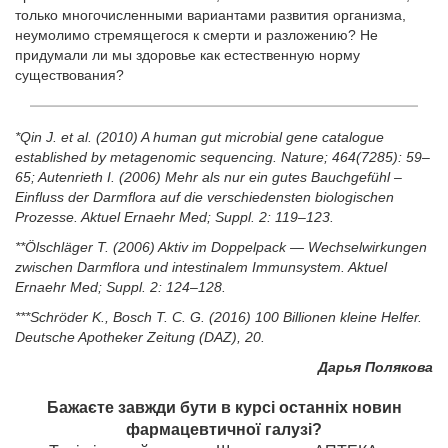
только многочисленными вариантами развития организма,
неумолимо стремящегося к смерти и разложению? Не
придумали ли мы здоровье как естественную норму
существования?
*Qin J. et al. (2010) A human gut microbial gene catalogue
established by ­metagenomic sequencing. Nature; 464(7285): 59–
65; Autenrieth I. (2006) Mehr als nur ein gutes Bauchgefühl –
Einfluss der Darmflora auf die verschiedensten biologischen
Prozesse. Aktuel Ernaehr Med; Suppl. 2: 119–123.
**Ölschläger T. (2006) Aktiv im Doppelpack — Wechselwirkungen
zwischen Darmflora und intestinalem Immunsystem. Aktuel
Ernaehr Med; Suppl. 2: 124–128.
***Schröder K., Bosch T. C. G. (2016) 100 Billionen kleine Helfer.
Deutsche Apotheker Zeitung (DAZ), 20.
Дарья Полякова
Бажаєте завжди бути в курсі останніх новин
фармацевтичної галузі?