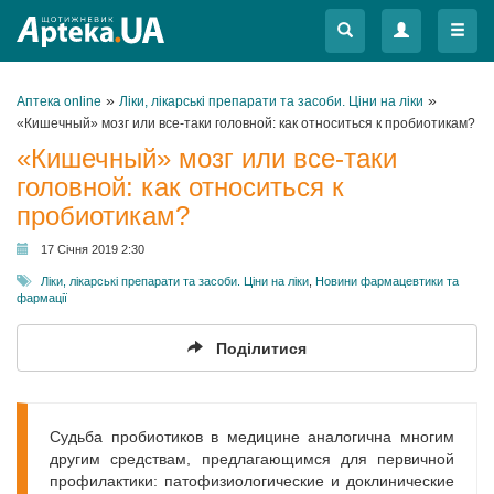
Меню
Меню
»
»
Аптека online
Ліки, лікарські препарати та засоби. Ціни на ліки
«Кишечный» мозг или все-таки головной: как относиться к пробиотикам?
«Кишечный» мозг или все-таки
головной: как относиться к
пробиотикам?
17 Січня 2019 2:30
Ліки, лікарські препарати та засоби. Ціни на ліки
,
Новини фармацевтики та
фармації
Поділитися
Судьба пробиотиков в медицине аналогична многим
другим средствам, предлагающимся для первичной
профилактики: патофизиологические и доклинические