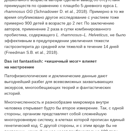
преимуществ по сравнению с плацебо 5-дневного курса
L.
rhamnosus GG
(Schnadower D. et al., 2018). Примерно в то же
время опубликовано другое исследование с участием тоже
примерно 900 детей в возрасте до 2 лет. По заключению
авторов, применение 2 раза в сутки комбинированного
пробиотика, содержащего
L. rhamnosus–L. Helveticus
, не было
эффективным в предупреждении увеличения тяжести
гастроэнтерита до средней или тяжелой в течение 14 дней
(Freedman S.B. et al., 2018).
Das
ist
fantastisch: «кишечный мозг» влияет
на настроение
Патофизиологические и доклинические данные дают
выгоднейший разбег для всевозможных захватывающих
экскурсов, многообещающих теорий и фантастических
историй.
Многочисленность и разнообразие микромира внутри
человека открывает будто бы второе измерение. Так, с одной
стороны, организм представляет собой сложнейшую
многоуровневую систему, в клетках которой прописан единый
генетический код. С другой стороны, и с этим вроде бы не