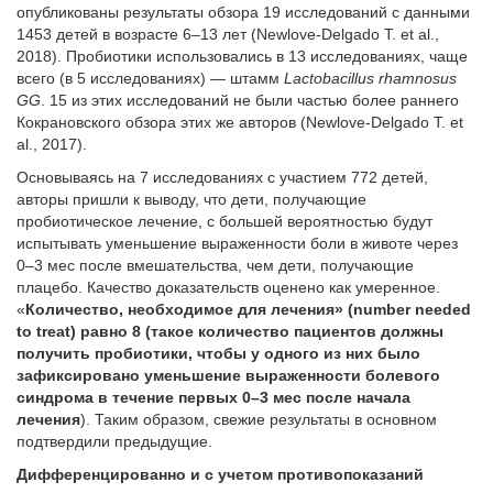
опубликованы результаты обзора 19 исследований с данными
1453 детей в возрасте 6–13 лет (Newlove-Delgado T. et al.,
2018). Пробиотики использовались в 13 исследованиях, чаще
всего (в 5 исследованиях) — штамм
Lactobacillus rhamnosus
GG
. 15 из этих исследований не были частью более раннего
Кокрановского обзора этих же авторов (Newlove-Delgado T. et
al., 2017).
Основываясь на 7 исследованиях с участием 772 детей,
авторы пришли к выводу, что дети, получающие
пробиотическое лечение, с большей вероятностью будут
испытывать уменьшение выраженности боли в животе через
0–3 мес после вмешательства, чем дети, получающие
плацебо. Качество доказательств оценено как умеренное.
«
Количество, необходимое для лечения» (number needed
to treat) равно 8 (такое количество пациентов должны
получить пробиотики, чтобы у одного из них было
зафиксировано уменьшение выраженности болевого
синдрома в течение первых 0–3 мес после начала
лечения
). Таким образом, свежие результаты в основном
подтвердили предыдущие.
Дифференцированно и с учетом противопоказаний