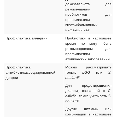
доказательств для
рекомендации
пробиотиков для
профилактики
внутрибольничных
инфекций нет
Профилактика аллергии
Пробиотики в настоящее
время не могут быть
рекомендованы для
профилактики
атопических заболеваний
Профилактика
Можно рассматривать
антибиотикассоциированной
только
LGG
или
S.
диареи
boulardii.
Для предотвращения
диареи, связанной с
C.
difficile
, также учитывать
S.
boulardii.
Другие штаммы или
комбинации в настоящее