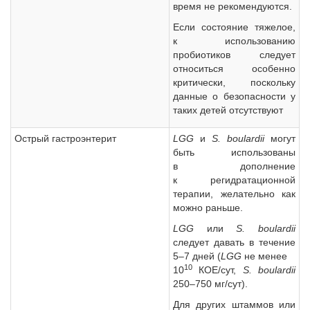
время не рекомендуются.
Если состояние тяжелое,
к использованию
пробиотиков следует
относиться особенно
критически, поскольку
данные о безопасности у
таких детей отсутствуют
Острый гастроэнтерит
LGG
и
S. boulardii
могут
быть использованы
в дополнение
к регидратационной
терапии, желательно как
можно раньше.
LGG
или
S. boulardii
следует давать в течение
5–7 дней (
LGG
не менее
10
10
КОЕ/сут,
S. boulardii
250–750 мг/сут).
Для других штаммов или