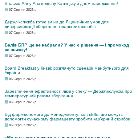
Вітаємо Аллу Анатоліївну Котвіцьку з днем народження!
07 Серпня 2026 р.
Держлікслужба готує зміни до Ліцензійних умов для
диверсифікації зберігання лікарських засобів
07 Серпня 2026 р.
Балів БПР ще не набрали? У нас є рішення — і промокод
на знижку!
07 Серпня 2026 р.
Board Breakfast у Києві: розглянуто сценарії майбутнього для
України
06 Серпня 2026 р.
Забезпечення ефективності ліків у спеку — Держлікслужба про
температурний режим зберігання
06 Серпня 2026 р.
Від фармдопомоги до менеджменту: soft skills, що можуть
допомогти сучасному фармацевту зробити кар’єрний стрибок
06 Серпня 2026 р.
«Ми прагнемо максимально швидко інтегрувати