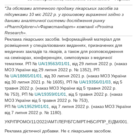
*За обсягами аптечного продажу лікарських засобів за
підсумками 10 міс 2022 р. у грошовому вираженні згідно з
даними аналітичної системи дослідження ринку
«PharmXplorer»/«Фармстандарт» компанії «Proxima
Research».
Реклама лікарських засобів. Інформаційний матеріал для
розміщення у спеціалізованих виданнях, призначених для
медичних закладів та лікарів, а також для розповсюдження
на семінарах, конференціях, симпозіумах з медичної
тематики. РП №
UA/19563/01/01
, від 29 липня 2022 р. (наказ
МОЗ України від 29 липня 2022 р. № 1352), РП
№
UA/18865/01/01
, від 30 липня 2021 р. (наказ МОЗ України
від 30 липня 2021 р. № 1605), РП №
UA/19356/01/03
, від 5
травня 2022 р. (наказ МОЗ України від 5 травня 2022 р.
№ 753), РП №
UA/19359/01/01
, від 5 травня 2022 р. (наказ
МОЗ України від 5 травня 2022 р. № 753),
РП №
UA/19529/01/01
, від 7 липня 2022 р. (наказ МОЗ України
від 7 липня 2022 р. № 1180).
УКР/ПРОМО/11/2022/АМТ/ЛЕР/БГС/МРТ/НБС/РПР_Е/ДМ/001.
Реклама дієтичної добавки. Не є лікарським засобом.