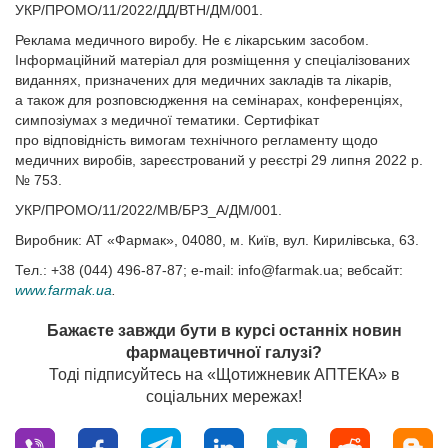
УКР/ПРОМО/11/2022/ДД/ВТН/ДМ/001.
Реклама медичного виробу. Не є лікарським засобом.
Інформаційний матеріал для розміщення у спеціалізованих
виданнях, призначених для медичних закладів та лікарів,
а також для розповсюдження на семінарах, конференціях,
симпозіумах з медичної тематики. Сертифікат
про відповідність вимогам технічного регламенту щодо
медичних виробів, зареєстрований у реєстрі 29 липня 2022 р.
№ 753.
УКР/ПРОМО/11/2022/МВ/БРЗ_А/ДМ/001.
Виробник: АТ «Фармак», 04080, м. Київ, вул. Кирилівська, 63.
Тел.: +38 (044) 496-87-87; e-mail:
info@farmak.ua
; вебсайт:
www.farmak.ua
.
Бажаєте завжди бути в курсі останніх новин
фармацевтичної галузі?
Тоді підписуйтесь на «Щотижневик АПТЕКА» в
соціальних мережах!