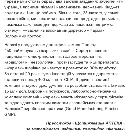
перед нами стоять одразу два важливі завдання: забезпечити
українців якісними ліками і наповнювати державний бюджет
податками. І ми це робимо. Більше того, 28 лютого, у самий
розпал війни, ми сплатили податки наперед, адже розуміли,
наскільки важливою для держави залишається підтримка
бізнесу», — зазначив виконавчий директор «Фармак»
Володимир Костюк.
Наразі у продуктовому портфелі компанії понад
450 найменувань лікарських засобів. Серед основних
напрямів — ендокринологічні, гастроентерологічні,
кардіологічні, неврологічні, протизастудні та інші препарати.
«Фармак» щорічно реінвестує в розвиток до 90% прибутку.
За останні 20 років сума інвестицій у розвиток підприємства
становила понад 400 млн дол. США. Щорічні інвестиції
компанії в наукові дослідження та розробки становлять близько
15 млн дол. Виробничі потужності, лабораторно-технічний
комплекс компанії «Фармак» мають міжнародну сертифікацію
та відповідають високим вимогам європейських стандартів
Належної виробничої практики (Good Manufacturing Practice —
GMP).
Пресслужба «Щотижневика АПТЕКА»,
за матеріалами, наданими компанією «Фармак»