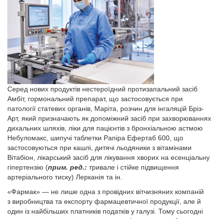
Серед нових продуктів нестероїдний протизапальний засіб
Амбіт, гормональний препарат, що застосовується при
патології статевих органів, Маріта, розчин для інгаляцій Бріз-
Арт, який призначають як допоміжний засіб при захворюваннях
дихальних шляхів, ліки для пацієнтів з бронхіальною астмою
Небуломакс, шипучі таблетки Рапіра Ефертаб 600, що
застосовуються при кашлі, дитячі льодяники з вітамінами
Вітабіон, лікарський засіб для лікування хворих на есенціальну
гіпертензію (
прим. ред.:
тривале і стійке підвищення
артеріального тиску) Лерканія та ін.
«Фармак» — не лише одна з провідних вітчизняних компаній
з виробництва та експорту фармацевтичної продукції, але й
один із найбільших платників податків у галузі. Тому сьогодні