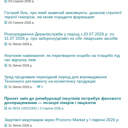
03 Серпня 2026 р.
Гострий біль, про який зазвичай замовчують: доказові стратегії
терапії геморою, які може порадити фармацевт
03 Серпня 2026 р.
Розпорядження Держлікслужби у період з 20.07.2026 р. по
31.07.2026 р. про заборону/дозвіл на обіг лікарських засобів
31 Липня 2026 р.
Анатомія навіювання: як перетворити ноцебо на плацебо під
час відпуску ліків
31 Липня 2026 р.
Уряд продовжив перехідний період для впровадження
Технічного регламенту на косметичну продукцію
31 Липня 2026 р.
2
Проєкт змін до реімбурсації інсулінів потребує фахового
доопрацювання — позиція лікарів і пацієнтів
№ 30/31 (1551/1552 ) 3 Серпня 2026 р.
Закупівлі медтоварів через Prozorro Market у I півріччі 2026 р.
31 Липня 2026 р.