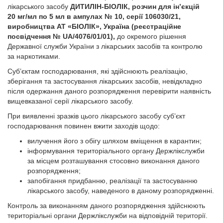
лікарського засобу
ДИТИЛІН-БІОЛІК, розчин для ін’єкцій
20 мг/мл по 5 мл в ампулах № 10, серії 106030/21,
виробництва АТ «БІОЛІК», Україна (реєстраційне
посвідчення № UA/4076/01/01),
до окремого рішення
Державної служби України з лікарських засобів та контролю
за наркотиками.
Суб’єктам господарювання, які здійснюють реалізацію,
зберігання та застосування лікарських засобів, невідкладно
після одержання даного розпорядження перевірити наявність
вищевказаної серії лікарського засобу.
При виявленні зразків цього лікарського засобу суб’єкт
господарювання повинен вжити заходів щодо:
вилучення його з обігу шляхом вміщення в карантин;
інформування територіального органу Держлікслужби
за місцем розташування стосовно виконання даного
розпорядження;
запобігання придбанню, реалізації та застосуванню
лікарського засобу, наведеного в даному розпорядженні.
Контроль за виконанням даного розпорядження здійснюють
територіальні органи Держлікслужби на відповідній території.