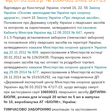
від 07.03.2023 р. № 2066-001.1/002.0/17-23
Відповідно до Конституції України, статей 15, 22, 55
Закону
України «Основи законодавства України про охорону
здоров’я»
, статті 15
Закону України «Про лікарські засоби»
,
Положення про Державну службу України з лікарських засобів
та контролю за наркотиками, затвердженого
постановою
Кабінету Міністрів України від 12.08.2015 № 647
, пункту
3.1.3 Порядку встановлення заборони (тимчасової заборони)
та поновлення обігу лікарських засобів на території України,
затвердженого
наказом Міністерства охорони здоров’я України
від 22.11.2011 № 809
, зареєстрованим в Міністерстві юстиції
30.01.2012 за № 126/20439, Порядку контролю якості
лікарських засобів під час оптової та роздрібної торгівлі,
затвердженого
наказом Міністерства охорони здоров’я України
від 29.09.2014 № 677
, зареєстрованим в Міністерстві юстиції
26.11.2014 за № 1515/26292, на підставі повідомлення ДП
«Державний експертний центр Міністерства охорони здоров’я
України» від 06.03.2023 № 471/7-23, щодо випадку смерті
при застосуванні серії
106030/21
лікарського засобу
ДИТИЛІН-
БІОЛІК, розчин для ін’єкцій 20 мг/мл по 5 мл в ампулах
№ 10, виробництва АТ «БІОЛІК», Україна:
ТИМЧАСОВО ЗАБОРОНЯЮ
реалізацію та застосування