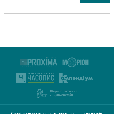
Спеціалізоване медичне інтернет-видання для лікарів,