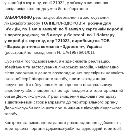
у коробці з картону, серії 21022, у зв’язку з виявленою
невідповідністю щодо умов його зберігання:
ЗАБОРОНЯЮ
реалізацію, зберігання та застосування
лікарського засобу
ТОЛПЕРІЛ-ЗДОРОВ’Я, розчин для
ін’єкцій, по 1 мл в ампулі; по 5 ампул у картонній коробці
з перегородкою; по 5 ампул у блістері; по 1 блістеру
у коробці з картону, серії 21022, виробництва ТОВ
«Фармацевтична компанія «Здоров’я», Україна
(реєстраційне посвідчення № UA/19576/01/01).
Суб’єктам господарювання, які здійснюють реалізацію,
зберігання та застосування лікарських засобів, невідкладно
після одержання даного розпорядження перевірити наявність
вказаної серії лікарського засобу, вжити заходи щодо
вилучення її з обігу шляхом повернення постачальнику/
виробнику або знищення, про що повідомити територіальний
орган Держлікслужби. У разі знищення відходів препарату
в двотижневий строк направити до територіального органу
Держлікслужби копію акта про знищення відходів лікарського
засобу.
Контроль за виконанням даного розпорядження здійснюють
територіальні органи Держлікслужби на відповідній території.