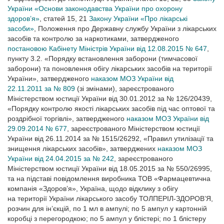
України «Основи законодавства України про охорону
здоров’я»
, статей 15, 21
Закону України «Про лікарські
засоби»
, Положення про Державну службу України з лікарських
засобів та контролю за наркотиками, затвердженого
постановою Кабінету Міністрів України від 12.08.2015 № 647
,
пункту 3.2. «Порядку встановлення заборони (тимчасової
заборони) та поновлення обігу лікарських засобів на території
України», затвердженого
наказом МОЗ України від
22.11.2011 за № 809
(зі змінами), зареєстрованого
Міністерством юстиції України від 30.01.2012 за № 126/20439,
«Порядку контролю якості лікарських засобів під час оптової та
роздрібної торгівлі», затвердженого
наказом МОЗ України від
29.09.2014 № 677
, зареєстрованого Міністерством юстиції
України від 26.11.2014 за № 1515/26292, «Правил утилізації та
знищення лікарських засобів», затверджених
наказом МОЗ
України від 24.04.2015 за № 242
, зареєстрованого
Міністерством юстиції України від 18.05.2015 за № 550/26995,
та на підставі повідомлення виробника ТОВ «Фармацевтична
компанія «Здоров’я», Україна, щодо відклику з обігу
на території України лікарського засобу ТОЛПЕРІЛ-ЗДОРОВ’Я,
розчин для ін’єкцій, по 1 мл в ампулі; по 5 ампул у картонній
коробці з перегородкою; по 5 ампул у блістері; по 1 блістеру