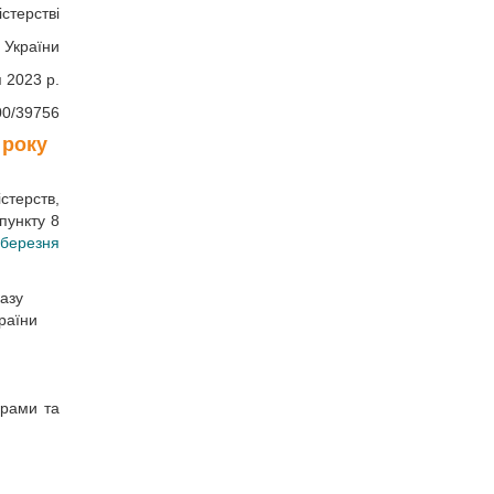
стерстві
 України
я 2023 р.
00/39756
 року
стерств,
пункту 8
 березня
азу
країни
фрами та