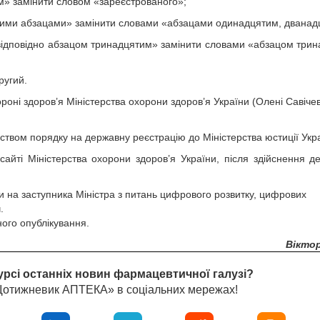
м» замінити словом «зареєстрованого»;
новими абзацами» замінити словами «абзацами одинадцятим, дванад
а «відповідно абзацом тринадцятим» замінити словами «абзацом три
ругий.
ні здоров’я Міністерства охорони здоров’я України (Олені Савічев
ством порядку на державну реєстрацію до Міністерства юстиції Укр
айті Міністерства охорони здоров’я України, після здійснення д
и на заступника Міністра з питань цифрового розвитку, цифрових
.
ного опублікування.
Вікто
урсі останніх новин фармацевтичної галузі?
«Щотижневик АПТЕКА» в соціальних мережах!