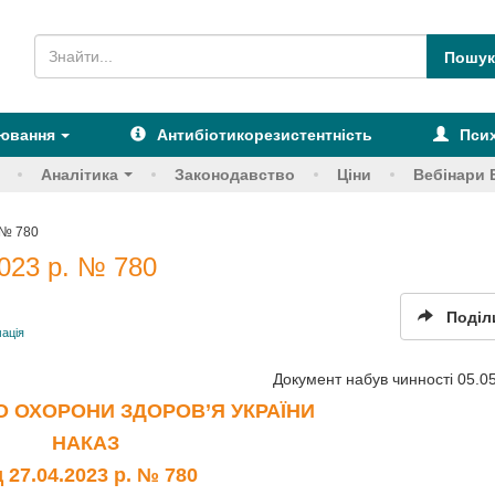
рювання
Антибіотикорезистентність
Псих
Аналітика
Законодавство
Ціни
Вебінари 
 № 780
023 р. № 780
Поділ
ація
Документ набув чинності 05.05
О ОХОРОНИ ЗДОРОВ’Я УКРАЇНИ
НАКАЗ
д 27.04.2023 р. № 780