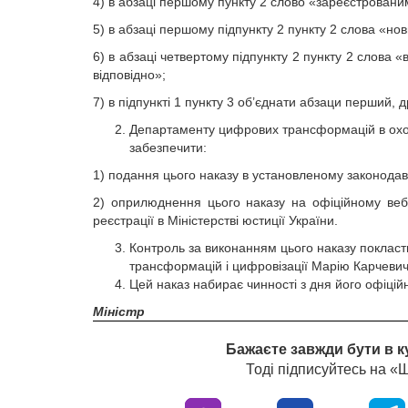
4) в абзаці першому пункту 2 cлово «зареєстровани
5) в абзаці першому підпункту 2 пункту 2 слова «
6) в абзаці четвертому підпункту 2 пункту 2 слов
відповідно»;
7) в підпункті 1 пункту 3 об’єднати абзаци перший, д
Департаменту цифрових трансформацій в охоро
забезпечити:
1) подання цього наказу в установленому законодав
2) оприлюднення цього наказу на офіційному вебс
реєстрації в Міністерстві юстиції України.
Контроль за виконанням цього наказу покласт
трансформацій і цифровізації Марію Карчевич
Цей наказ набирає чинності з дня його офіцій
Міністр
Бажаєте завжди бути в к
Тоді підписуйтесь на 