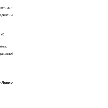
цятим»;
надцятим
ій)
аїни;
ержавної
р Ляшко