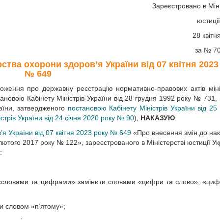
Зареєстровано в Міні
юстиції
28 квітн
за № 7
ства охорони здоров’я України від 07 квітня 2023
№ 649
оження про державну реєстрацію нормативно-правових актів міні
ановою Кабінету Міністрів України від 28 грудня 1992 року № 731, 
аїни, затвердженого
постановою Кабінету Міністрів України від 25
стрів України від 24 січня 2020 року № 90
),
НАКАЗУЮ
:
’я України від 07 квітня 2023 року № 649
«Про внесення змін до нак
лютого 2017 року № 122», зареєстрованого в Міністерстві юстиції У
:
», «словами та цифрами» замінити словами «цифри та слово», «ци
ти словом «п’ятому»;