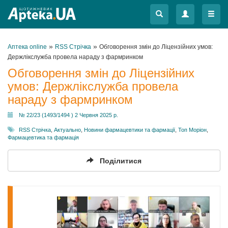
Меню
Меню
»
»
Аптека online
RSS Стрічка
Обговорення змін до Ліцензійних умов:
Держлікслужба провела нараду з фармринком
Обговорення змін до Ліцензійних
умов: Держлікслужба провела
нараду з фармринком
№ 22/23 (1493/1494 ) 2 Червня 2025 р.
RSS Стрічка
,
Актуально
,
Новини фармацевтики та фармації
,
Топ Моріон
,
Фармацевтика та фармація
Поділитися