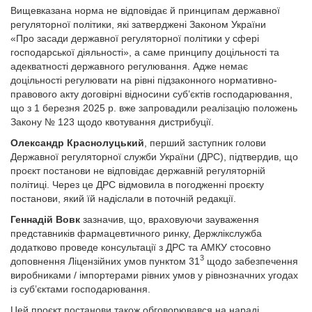
Вищевказана норма не відповідає й принципам державної
регуляторної політики, які затверджені Законом України
«Про засади державної регуляторної політики у сфері
господарської діяльності», а саме принципу доцільності та
адекватності державного регулювання. Адже немає
доцільності регулювати на рівні підзаконного нормативно-
правового акту договірні відносини суб’єктів господарювання,
що з 1 березня 2025 р. вже запровадили реалізацію положень
Закону № 123 щодо квотування дистрибуції.
Олександр Краснолуцький
, перший заступник голови
Державної регуляторної служби України (ДРС), підтвердив, що
проєкт постанови не відповідає державній регуляторній
політиці. Через це ДРС відмовила в погодженні проєкту
постанови, який їй надіслали в поточній редакції.
Геннадій Вовк
зазначив, що, враховуючи зауваження
представників фармацевтичного ринку, Держлікслужба
додатково проведе консультації з ДРС та АМКУ стосовно
3
доповнення Ліцензійних умов пунктом 31
щодо забезпечення
виробниками / імпортерами рівних умов у рівнозначних угодах
із суб’єктами господарювання.
Цей проєкт постанови також обговорювався на нараді