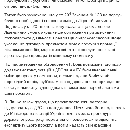
недопущення, усунення чи обмеження конкуренції на ринку
оптової дистрибуції ліків.
4
Також було зазначено, що у ст. 20
Законом № 123 не перед­
бачено необхідності внесення змін до Ліцензійних умов.
1
Водночас у ст. 20
цього закону вказано, що складовою
Ліцензійних умов є якраз лише обмеження при здійсненні
господарської діяльності з реалізації лікарських засобів щодо
укладання договорів, предметом яких є послуги з промоції
лікарських засобів, маркетингові та інші послуги, пов’язані
з реалізацією препаратів кінцевому споживачу.
Під час завершення обговорення Г. Вовк повідомив, що після
додаткових консультацій з ДРС та АМКУ були внесені певні
зміни до проєкту постанови, а саме надано 6-місячний
перехідний період суб’єктам господарювання до приведення
своєї діяльності у відповідність із вимогами, передбаченими
цим проєктом.
В. Ляшко також додав, що проєкт постанови повторно
відправлять до ДРС на погодження. Після чого його надішлють
до Міністерства юстиції України, яке в межах процедури
державної реєстрації нормативно-правових актів здійснить
експертизу цього проєкту, а потім надасть свій фаховий