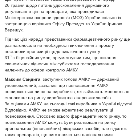
26 травня щодо питань удосконалення державного
регулювання цін на препарати, яка проводилася
Міністерством охорони здоров’я (МОЗ) України спільно із
заступницею керівника Офісу Президента України Іриною
Верещук.
Під час цієї наради представники фармацевтичного ринку ще
раз наголосили на необхідності виключення з проєкту
постанови пропозиції щодо виключення пункту
3
31
з Ліцензійних умов, аргументуючи тим, що питання
економічних відносин між суб’єктами господарювання
належить до сфери контролю АМКУ.
Максим Сандига
, заступник голови АМКУ — державний
уповноважений, зазначив, що повноваження АМКУ
поширюються лише на виробників, які займають монопольне
становище на ринку виробництва лікарських засобів.
За оцінками АМКУ, на сьогодні такі виробники в Україні відсутні.
Відповідно, АМКУ не зможе ефективно реалізувати ці
повноваження. Стосовно всього фармацевтичного ринку, то
повноваження АМКУ можуть бути реалізовані на ринку
оригінальних (інноваційних) лікарських засобів, але відсоток
таких препаратів, що виготовляються національними