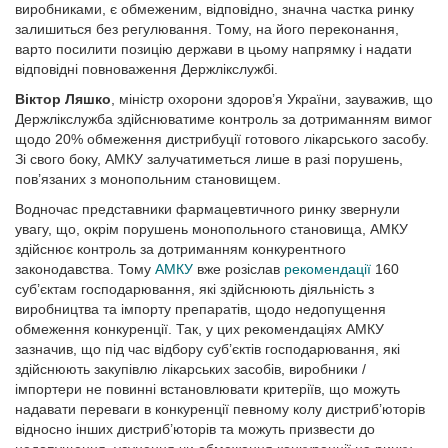
виробниками, є обмеженим, відповідно, значна частка ринку
залишиться без регулювання. Тому, на його переконання,
варто посилити позицію держави в цьому напрямку і надати
відповідні повноваження Держлікслужбі.
Віктор Ляшко
, міністр охорони здоров’я України, зауважив, що
Держлікслужба здійснюватиме контроль за дотриманням вимог
щодо 20% обмеження дистрибуції готового лікарського засобу.
Зі свого боку, АМКУ залучатиметься лише в разі порушень,
пов’язаних з монопольним становищем.
Водночас представники фармацевтичного ринку звернули
увагу, що, окрім порушень монопольного становища, АМКУ
здійснює контроль за дотриманням конкурентного
законодавства. Тому
АМКУ
вже розіслав
рекомендації
160
суб’єктам господарювання, які здійснюють діяльність з
виробництва та імпорту препаратів, щодо недо­пущення
обмеження конкуренції. Так, у цих рекомендаціях АМКУ
зазначив, що під час відбору суб’єктів господарювання, які
здійснюють закупівлю лікарських засобів, виробники /
імпортери не повинні встановлювати критеріїв, що можуть
надавати переваги в конкуренції певному колу дистриб’юторів
відносно інших дистриб’юторів та можуть призвести до