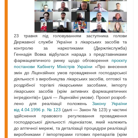
23 травня під головуванням заступника голови
Державної служби України з лікарських засобів та
контролю за наркотиками (Держлікслужба)
Геннадія Вовка відбулася нарада з представниками
фармацевтичного ринку щодо обговорення
проєкту
постанови Кабінету Міністрів України
«Про внесення
змін до Ліцензійних умов провадження господарської
діяльності з виробництва лікарських засобів, оптової та
роздрібної торгівлі лікарськими засобами, імпорту
лікарських засобів (крім активних фармацевтичних
інгредієнтів)» (далі — Ліцензійні умови). Проєкт розроб­
лено для реалізації положень
Закону України
від 4.04.1996 р. № 123
(далі — Закон № 123) у частині
здійснення правового регулювання провадження
господарської діяльності ліцензіатом, який належить
до аптечної мережі, та деталізації процедури реалізації
виробниками / імпортерами готових препаратів (крім