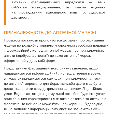
активних фармацевтичних інгредієнтів — АФІ)
суб’єктам господарювання, які мають ліцензію
на провадження відповідного виду господарської
діяльності.
ПРИНАЛЕЖНІСТЬ ДО АПТЕЧНОЇ МЕРЕЖІ
Проєктом постанови пропонується до заяви про отримання
ліцензії на роздрібну торгівлю лікарськими засобами додавати
інформаційний лист від аптечної мережі про приналежність
аптеки (здобувача ліцензії) до такої аптечної мережі,
оформлений у довільній формі.
Представники фармацевтичного ринку зазначили, якщо
надаватиметься інформаційний лист від аптечної мережі,
в якому визначатиметься сам факт приналежності аптеки
до аптечної мережі, то для Держлікслужби цього має бути
достатньо з точки зору дотримання заявником Ліцензійних
умов. Водночас, якщо в цьому листі потрібно буде вказувати
опис спільних характеристик між такою аптекою та аптечною
мережею, то цей опис може бути невичерпний. Відповідно,
якщо заявник в інформаційному листі не зазначить якусь
спільну характеристику, то оператори ринку вбачають ризик,