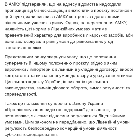
В АМКУ підтвердили, що на адресу відомства надходили
пропозиції від бізнес-асоціацій виключити з проєкту постанови
цей пункт, залишивши за АМКУ контроль за договірними
відносинами учасників ринку. Однак, на переконання АМКУ,
наявність цієї норми в Ліцензійних умовах матиме
превентивний характер для виробників лікарських засобів, аби
вони застосовували рівні умови до рівнозначних угод
з постачання ліків.
Представники ринку звернули увагу, що це положення
суперечить й іншому положенню проєкту, згідно з яким
виробники / імпортери є вільними в укладенні договору, виборі
контрагента та визначенні умов договору з урахуванням вимог
Цивільного кодексу України, інших актів цивільного
законодавства, звичаїв ділового обороту, вимог розумності та
справедливості.
Також це положення суперечить Закону України
«Про ліцензування видів господарської діяльності», що
встановлює, які саме відносини регулюються Ліцензійними
умовами. Цим законом не передбачено, що Ліцензійні умови
регулюють безпосередньо комерційні умови діяльності
суб’єктів господарювання.