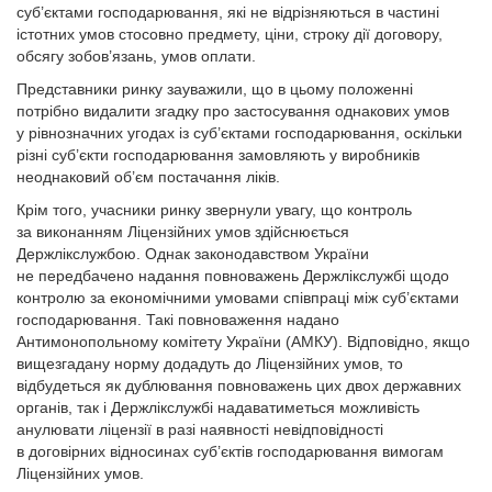
суб’єктами господарювання, які не відрізняються в частині
істотних умов стосовно предмету, ціни, строку дії договору,
обсягу зобов’язань, умов оплати.
Представники ринку зауважили, що в цьому положенні
потрібно видалити згадку про застосування однакових умов
у рівнозначних угодах із суб’єктами господарювання, оскільки
різні суб’єкти господарювання замовляють у виробників
неоднаковий об’єм постачання ліків.
Крім того, учасники ринку звернули увагу, що конт­роль
за виконанням Ліцензійних умов здійснюється
Держлікслужбою. Однак законодавством України
не передбачено надання повноважень Держлікслужбі щодо
контролю за економічними умовами співпраці між суб’єктами
господарювання. Такі повноваження надано
Антимонопольному комітету України (АМКУ). Відповідно, якщо
вищезгадану норму додадуть до Ліцензійних умов, то
відбудеться як дублювання повноважень цих двох державних
органів, так і Держлікслужбі надаватиметься можливість
анулювати ліцензії в разі наявності невідповідності
в договірних відносинах суб’єктів господарювання вимогам
Ліцензійних умов.