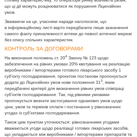
що ці дії можуть розцінюватися як порушення Ліцензійних
умов.
Зважаючи на це, учасники наради наголосили, що
в інформаційному листі варто передбачити лише зазначення
самого факту приналежності аптеки до певної аптечної мережі
без опису спільних характеристик.
КОНТРОЛЬ ЗА ДОГОВОРАМИ
4
На виконання положень ст. 20
Закону № 123 щодо
забезпечення на рівних умовах 20% квотування на реалізацію
виробниками / імпортерами готового лікарського засобу 1
суб’єкту господарювання, проєктом постанови пропонується
3
додати до Ліцензійних умов нове положення 31
, яким
передбачені критерії для визначення рівних умов співпраці
суб’єктів господарювання. Так, під рівними умовами
пропонується визнати застосування однакових умов щодо
ціни, умов та термінів оплати і постачання у рівнозначних
угодах із суб’єктами господарювання.
Також цим пунктом уточнюється: рівнозначними угодами
вважаються угоди щодо реалізації готових лікарських засобів,
що укладаються між виробниками / імпортерами препаратів та