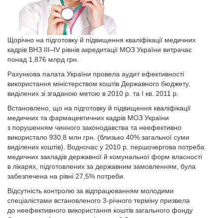
Щорічно на підготовку й підвищення кваліфікації медичних
кадрів ВНЗ III–IV рівнів акредитації МОЗ України витрачає
понад 1,876 млрд грн.
Рахункова палата України провела аудит ефективності
використання міністерством коштів Державного бюд­жету,
виділених зі згаданою метою в 2010 р. та I кв. 2011 р.
Встановлено, що на підготовку й підвищення кваліфікації
медичних та фармацевтичних кадрів МОЗ України
з порушенням чинного законодавства та неефективно
використало 930,8 млн грн. (близько 40% загальної суми
виділених коштів). Водночас у 2010 р. першочергова потреба
медичних закладів державної й комунальної форм власності
в лікарях, підготовлених за державним замовленням, була
забезпечена на рівні 27,5% потреби.
Відсутність контролю за відпрацюванням молодими
спеціалістами встановленого 3-річного терміну призвела
до неефективного використання коштів загального фонду