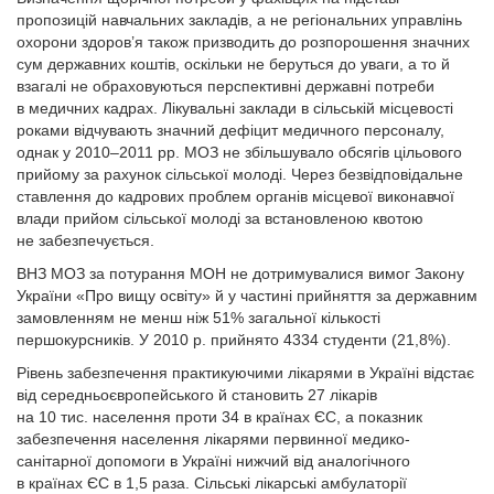
пропозицій навчальних закладів, а не регіональних управлінь
охорони здоров’я також призводить до розпорошення значних
сум державних коштів, оскільки не беруться до уваги, а то й
взагалі не обраховуються перспективні державні потреби
в медичних кадрах. Лікувальні заклади в сільській місцевості
роками відчувають значний дефіцит медичного персоналу,
однак у 2010–2011 рр. МОЗ не збільшувало обсягів цільового
прийому за рахунок сільської молоді. Через безвідповідальне
ставлення до кадрових проблем органів місцевої виконавчої
влади прийом сільської молоді за встановленою квотою
не забезпечується.
ВНЗ МОЗ за потурання МОН не дотримувалися вимог Закону
України «Про вищу освіту» й у частині прийняття за державним
замовленням не менш ніж 51% загальної кількості
першокурсників. У 2010 р. прийнято 4334 студенти (21,8%).
Рівень забезпечення практикуючими лікарями в Україні відстає
від середньоєвропейського й становить 27 лікарів
на 10 тис. населення проти 34 в країнах ЄС, а показник
забезпечення населення лікарями первинної медико-
санітарної допомоги в Україні нижчий від аналогічного
в країнах ЄС в 1,5 раза. Сільські лікарські амбулаторії