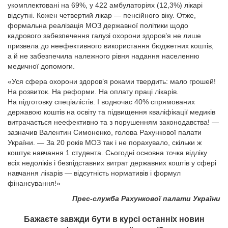
укомплектовані на 69%, у 422 амбулаторіях (12,3%) лікарі
відсутні. Кожен четвертий лікар — пенсійного віку. Отже,
формальна реалізація МОЗ державної політики щодо
кадрового забезпечення галузі охорони здоров’я не лише
призвела до неефективного використання бюджетних коштів,
а й не забезпечила належного рівня надання населенню
медичної допомоги.
«Уся сфера охорони здоров’я роками твердить: мало грошей!
На розвиток. На реформи. На оплату праці лікарів.
На підготовку спеціалістів. І водночас 40% спрямованих
державою коштів на освіту та підвищення кваліфікації медиків
витрачається неефективно та з порушенням законодавства! —
зазначив Валентин Симоненко, голова Рахункової палати
України. — За 20 років МОЗ так і не порахувало, скільки ж
коштує навчання 1 студента. Сьогодні основна точка відліку
всіх недоліків і безпідставних витрат державних коштів у сфері
навчання лікарів — відсутність нормативів і формул
фінансування!»
Прес-служба Рахункової палати України
Бажаєте завжди бути в курсі останніх новин