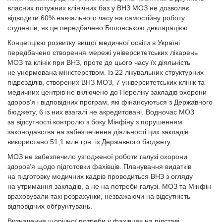
власних потужних клінічних баз у ВНЗ МОЗ не дозволяє
відводити 60% навчального часу на самостійну роботу
студентів, як це передбачено Болонською декларацією.
Концепцією розвитку вищої медичної освіти в Україні
передбачено створення мережі університетських лікарень
МОЗ та клінік при ВНЗ, проте до цього часу їх діяльність
не унормована міністерством. Із 22 лікувальних структурних
підрозділів, створених ВНЗ МОЗ, 7 університетських клінік та
медичних центрів не включено до Переліку закладів охорони
здоров’я і відповідних програм, які фінансуються з Державного
бюджету, 6 із них взагалі не акредитовані. Водночас МОЗ
за відсутності контролю з боку Мінфіну з порушенням
законодавства на забезпечення діяльності цих закладів
використано 51,1 млн грн. із Державного бюджету.
МОЗ не забезпечило узгодженої роботи галузі охорони
здоров’я щодо підготовки фахівців. Планування видатків
на підготовку медичних кадрів проводиться ВНЗ з огляду
на утримання закладів, а не на потреби галузі. МОЗ та Мінфін
враховували такі розрахунки, незважаючи на відсутність
відповідних обґрунтувань.
Визначення щорічної потреби у фахівцях на підставі