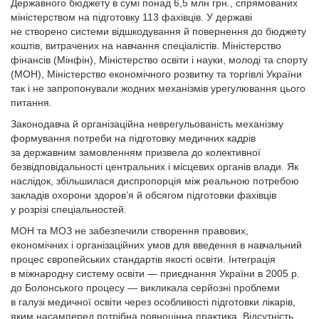
Державного бюджету в сумі понад 6,5 млн грн., спрямованих
міністерством на підготовку 113 фахівців. У державі
не створено системи відшкодування й повернення до бюджету
коштів, витрачених на навчання спеціалістів. Міністерство
фінансів (Мінфін), Міністерство освіти і науки, молоді та спорту
(МОН), Міністерство економічного розвитку та торгівлі України
так і не запропонували жодних механізмів урегулювання цього
питання.
Законодавча й організаційна неврегульованість механізму
формування потреби на підготовку медичних кадрів
за державним замовленням призвела до колективної
безвідповідальності центральних і місцевих органів влади. Як
наслідок, збільшилася диспропорція між реальною потребою
закладів охорони здоров’я й обсягом підготовки фахівців
у розрізі спеціальностей.
МОН та МОЗ не забезпечили створення правових,
економічних і організаційних умов для введення в навчальний
процес європейських стандартів якості освіти. Інтеграція
в міжнародну систему освіти — приєднання України в 2005 р.
до Болонського процесу — викликала серйозні проблеми
в галузі медичної освіти через особливості підготовки лікарів,
яким насамперед потрібна повноцінна практика. Відсутність