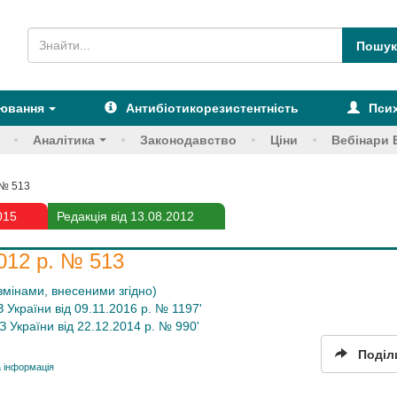
рювання
Антибіотикорезистентність
Псих
Аналітика
Законодавство
Ціни
Вебінари 
 № 513
015
Редакція від 13.08.2012
012 р. № 513
 змінами, внесеними згідно)
 України від 09.11.2016 р. № 1197'
 України від 22.12.2014 р. № 990'
Поділ
 інформація