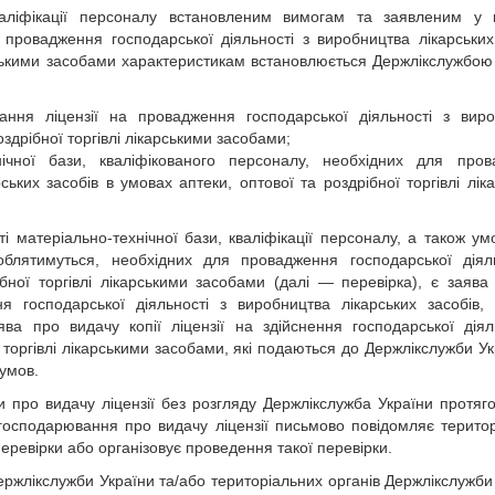
 кваліфікації персоналу встановленим вимогам та заявленим у
провадження господарської діяльності з виробництва лікарських
карськими засобами характеристикам встановлюється Держлікслужбою
ння ліцензії на провадження господарської діяльності з вир
оздрібної торгівлі лікарськими засобами;
нічної бази, кваліфікованого персоналу, необхідних для про
ських засобів в умовах аптеки, оптової та роздрібної торгівлі лік
і матеріально-технічної бази, кваліфікації персоналу, а також у
облятимуться, необхідних для провадження господарської діял
ібної торгівлі лікарськими засобами (далі — перевірка), є заява 
я господарської діяльності з виробництва лікарських засобів, 
ява про видачу копії ліцензії на здійснення господарської діял
ї торгівлі лікарськими засобами, які подаються до Держлікслужби Ук
умов.
ви про видачу ліцензії без розгляду Держлікслужба України протяг
 господарювання про видачу ліцензії письмово повідомляє терито
еревірки або організовує проведення такої перевірки.
ржлікслужби України та/або територіальних органів Держлікслужби