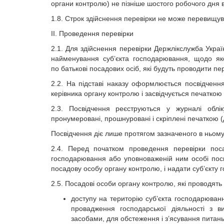
органи контролю) не пізніше шостого робочого дня в
1.8. Строк здійснення перевірки не може перевищув
ІІ. Проведення перевірки
2.1. Для здійснення перевірки Держлікслужба Укра
найменування суб’єкта господарювання, щодо яко
по батькові посадових осіб, які будуть проводити пер
2.2. На підставі наказу оформлюється посвідченн
керівника органу контролю і засвідчується печаткою
2.3. Посвідчення реєструються у журналі облі
пронумеровані, прошнуровані і скріплені печаткою (
Посвідчення діє лише протягом зазначеного в ньому
2.4. Перед початком проведення перевірки посад
господарювання або уповноваженій ним особі посв
посадову особу органу контролю, і надати суб’єкту
2.5. Посадові особи органу контролю, які проводять
доступу на територію суб’єкта господарюванн
провадження господарської діяльності з вир
засобами, для обстеження і з’ясування питань