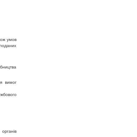
кож умов
 поданих
обництва
ня вимог
ужбового
органів