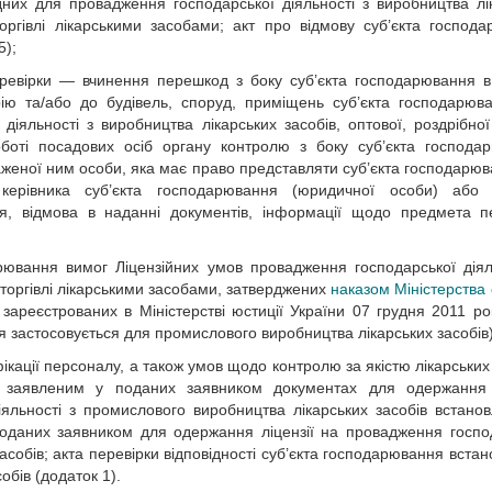
ідних для провадження господарської діяльності з виробництва лі
торгівлі лікарськими засобами; акт про відмову суб’єкта господ
5);
еревірки — вчинення перешкод з боку суб’єкта господарювання в
ію та/або до будівель, споруд, приміщень суб’єкта господарюва
іяльності з виробництва лікарських засобів, оптової, роздрібної 
боті посадових осіб органу контролю з боку суб’єкта господа
еної ним особи, яка має право представляти суб’єкта господарюв
керівника суб’єкта господарювання (юридичної особи) або с
, відмова в наданні документів, інформації щодо предмета пе
рювання вимог Ліцензійних умов провадження господарської діял
ї торгівлі лікарськими засобами, затверджених
наказом Міністерства
 зареєстрованих в Міністерстві юстиції України 07 грудня 2011 р
я застосовується для промислового виробництва лікарських засобів)
іфікації персоналу, а також умов щодо контролю за якістю лікарських
 заявленим у поданих заявником документах для одержання л
яльності з промислового виробництва лікарських засобів встано
 поданих заявником для одержання ліцензії на провадження госпо
асобів; акта перевірки відповідності суб’єкта господарювання вста
бів (додаток 1).