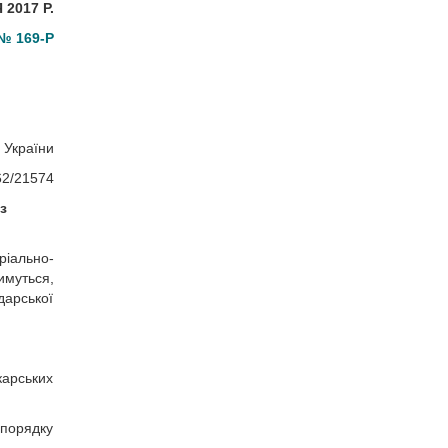
2017 Р.
№ 169-Р
 України
62/21574
з
ріально-
имуться,
дарської
карських
 порядку