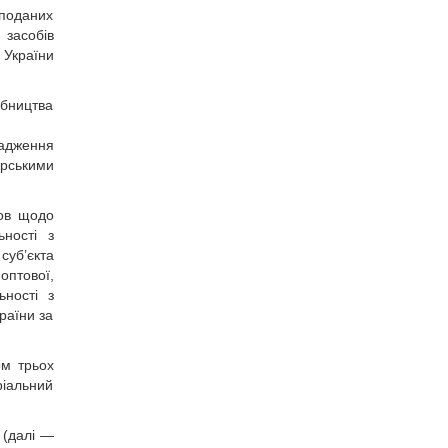
 поданих
 засобів
 України
обництва
вадження
арськими
мов щодо
ьності з
суб’єкта
оптової,
ьності з
раїни за
ом трьох
ріальний
 (далі —