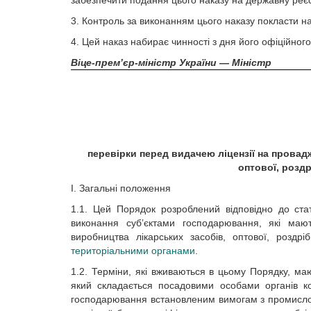
забезпечити подання цього наказу на державну реєс
3. Контроль за виконанням цього наказу покласти на
4. Цей наказ набирає чинності з дня його офіційного
Віце-прем’єр-міністр України — Міністр
перевірки перед видачею ліцензії на провад
оптової, роздр
І. Загальні положення
1.1. Цей Порядок розроблений відповідно до ста
виконання суб’єктами господарювання, які мают
виробництва лікарських засобів, оптової, роздрі
територіальними органами
.
1.2. Терміни, які вживаються в цьому Порядку, м
який складається посадовими особами органів кон
господарювання встановленим вимогам з промислово