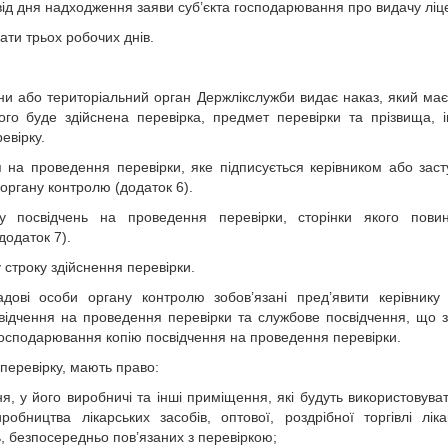
ід дня надходження заяви суб’єкта господарювання про видачу ліце
ати трьох робочих днів.
їни або територіальний орган Держлікслужби видає наказ, який має
го буде здійснена перевірка, предмет перевірки та прізвища, 
евірку.
я на проведення перевірки, яке підписується керівником або зас
 органу контролю (додаток 6).
ку посвідчень на проведення перевірки, сторінки якого повин
додаток 7).
 строку здійснення перевірки.
ові особи органу контролю зобов’язані пред’явити керівнику 
ідчення на проведення перевірки та службове посвідчення, що з
 господарювання копію посвідчення на проведення перевірки.
 перевірку, мають право:
я, у його виробничі та інші приміщення, які будуть використовува
обництва лікарських засобів, оптової, роздрібної торгівлі лік
, безпосередньо пов’язаних з перевіркою;