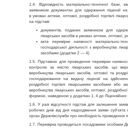
1.4. Відповідність матеріально-технічної бази,
заявником документах для одержання ліцензії на 
в умовах аптеки, оптової, роздрібної торгівлі лі
на підставі:
документів, поданих заявником для одержа
лікарських засобів в умовах аптеки, оптової, р
акта перевірки наявності матеріально-тех
господарської діяльності з виробництва лікар
засобами (додатки 2 — 4).
1.5. Підставою для проведення перевірки наявност
контролю за якістю лікарських засобів, що вир
виробництва лікарських засобів, оптової та роздр
господарювання на видачу ліцензії на здійсненн
роздрібної торгівлі лікарськими засобами або за
виробництва лікарських засобів, оптової, роздрібно
формою, наведеною у додатках 1, 4 до Ліцензійних 
1.6. У разі відсутності підстав для залишення зая
робочих днів від дня надходження заяви суб’єкта
орган Держлікслужби про необхідність проведення п
1.7. Перевірка проводиться посадовими особами Де