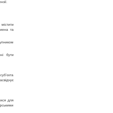
нзії.
 містити
імена та
тупником
ні бути
суб’єкта
асвідчує
тися для
арськими