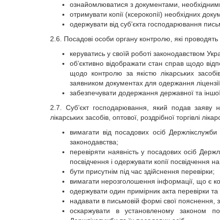
ознайомлюватися з документами, необхідними
отримувати копії (ксерокопії) необхідних доку
одержувати від суб’єкта господарювання письм
2.6. Посадові особи органу контролю, які проводять 
керуватись у своїй роботі законодавством Укра
об’єктивно відображати стан справ щодо відпо
щодо контролю за якістю лікарських засоб
заявником документах для одержання ліцензії 
забезпечувати додержання державної та іншої
2.7. Суб’єкт господарювання, який подав заяву н
лікарських засобів, оптової, роздрібної торгівлі лік
вимагати від посадових осіб Держлікслужби
законодавства;
перевіряти наявність у посадових осіб Держл
посвідчення і одержувати копії посвідчення н
бути присутнім під час здійснення перевірки;
вимагати нерозголошення інформації, що є к
одержувати один примірник акта перевірки та
надавати в письмовій формі свої пояснення, 
оскаржувати в установленому законом пор