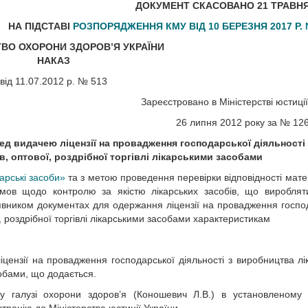
ДОКУМЕНТ СКАСОВАНО 21 ТРАВНЯ 
НА ПІДСТАВІ
РОЗПОРЯДЖЕННЯ КМУ ВІД 10 БЕРЕЗНЯ 2017 Р. 
ТВО ОХОРОНИ ЗДОРОВ’Я УКРАЇНИ
НАКАЗ
від 11.07.2012 р. № 513
Зареєстровано в Міністерстві юстиції
26 липня 2012 року за № 12
ед видачею ліцензії
на провадження господарської діяльності
в,
оптової, роздрібної торгівлі лікарськими засобами
арські засоби»
та з метою проведення перевірки відповідності мате
 умов щодо контролю за якістю лікарських засобів, що вироблят
вником документах для одержання ліцензії на провадження госпо
ї, роздрібної торгівлі лікарськими засобами характеристикам
цензії на провадження господарської діяльності з виробництва лі
асобами, що додається.
у галузі охорони здоров’я (Коношевич Л.В.) в установленому