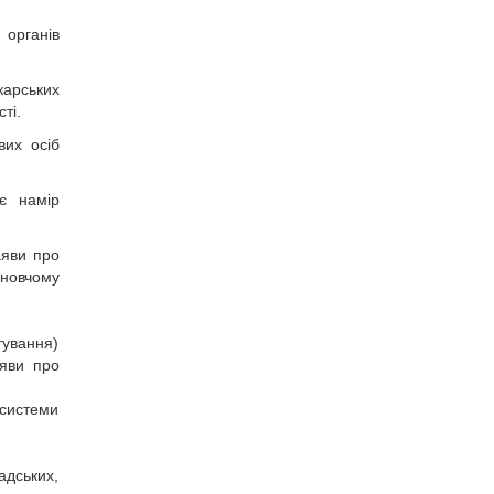
 органів
карських
ті.
вих осіб
є намір
аяви про
ановчому
ування)
аяви про
 системи
адських,