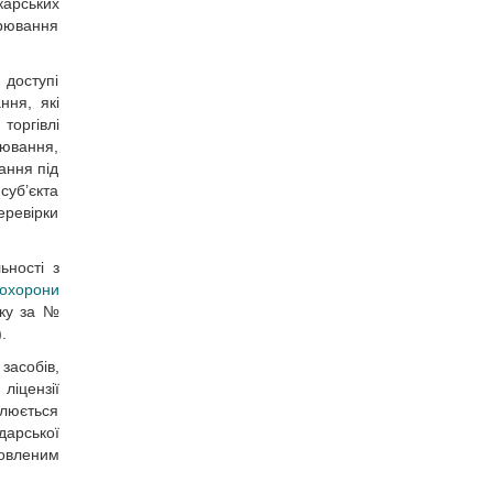
карських
арювання
 доступі
ння, які
торгівлі
рювання,
ання під
уб’єкта
ревірки
ьності з
 охорони
оку за №
.
 засобів,
іцензії
влюється
дарської
новленим