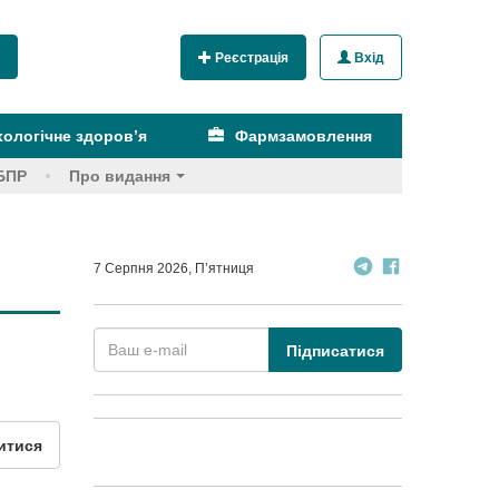
Реєстрація
Вхід
ологічне здоров’я
Фармзамовлення
БПР
Про видання
7 Серпня 2026, П’ятниця
Підписатися
итися