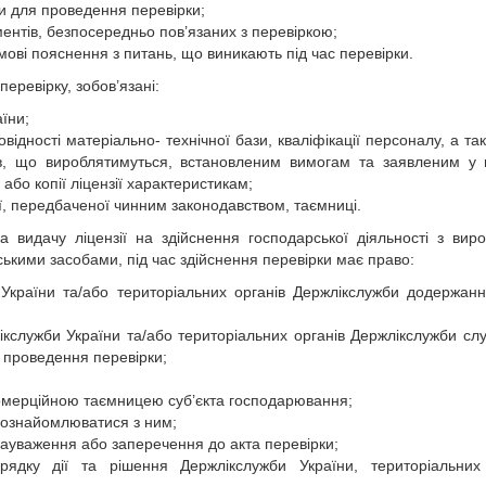
 для проведення перевірки;
ментів, безпосередньо пов’язаних з перевіркою;
ові пояснення з питань, що виникають під час перевірки.
перевірку, зобов’язані:
їни;
відності матеріально- технічної бази, кваліфікації персоналу, а та
ів, що вироблятимуться, встановленим вимогам та заявленим у
або копії ліцензії характеристикам;
, передбаченої чинним законодавством, таємниці.
а видачу ліцензії на здійснення господарської діяльності з вир
арськими засобами, під час здійснення перевірки має право:
 України та/або територіальних органів Держлікслужби додержан
ікслужби України та/або територіальних органів Держлікслужби сл
а проведення перевірки;
омерційною таємницею суб’єкта господарювання;
 ознайомлюватися з ним;
зауваження або заперечення до акта перевірки;
ядку дії та рішення Держлікслужби України, територіальних 