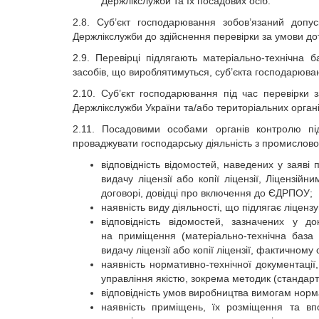
Держлікслужби та їх посадових осіб.
2.8. Суб’єкт господарювання зобов’язаний допус
Держлікслужби до здійснення перевірки за умови д
2.9. Перевірці підлягають матеріально-технічна 
засобів, що вироблятимуться, суб’єкта господарюва
2.10. Суб’єкт господарювання під час перевірки
Держлікслужби України та/або територіальних орган
2.11. Посадовими особами органів контролю пі
проваджувати господарську діяльність з промислово
відповідність відомостей, наведених у заяві 
видачу ліцензії або копії ліцензії, Ліцензі
договорі, довідці про включення до ЄДРПОУ;
наявність виду діяльності, що підлягає ліцен
відповідність відомостей, зазначених у 
на приміщення (матеріально-технічна база
видачу ліцензії або копії ліцензії, фактичному 
наявність нормативно-технічної документації,
управління якістю, зокрема методик (стандар
відповідність умов виробництва вимогам норма
наявність приміщень, їх розміщення та впо