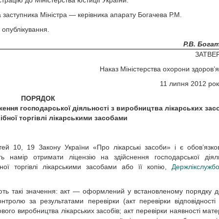
трацію до Міністерства юстиції України.
 заступника Міністра — керівника апарату Богачева Р.М.
 опублікування.
Р.В. Бога
ЗАТВЕ
Наказ Міністерства охорони здоров’я
11 липня 2012 ро
ПОРЯДОК
ження господарської діяльності з виробництва лікарських засо
ібної торгівлі лікарськими засобами
тей 10, 19 Закону України «Про лікарські засоби» і є обов’язк
ь намір отримати ліцензію на здійснення господарської діял
бної торгівлі лікарськими засобами або її копію,
Держлікслужб
ають такі значення: акт — оформлений у встановленому порядку д
тролю за результатами перевірки (акт перевірки відповідності 
го виробництва лікарських засобів; акт перевірки наявності мате