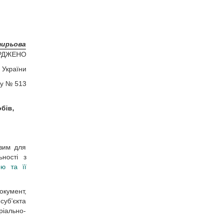
тирьова
РДЖЕНО
 України
ку № 513
бів,
овим для
ьності з
ою та її
окумент,
суб’єкта
ріально-