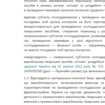
технічної бази, кваліфікованого персоналу, необх
засобів в умовах аптеки, оптової та роздрібної 
в проведенні перевірки органом контролю (додаток 
відмова суб’єкта господарювання у проведенні п
посадових осіб органу контролю на його територ
використовуються для провадження господарської д
лікарськими засобами, створення перешкод у ро
непризначення суб’єктом господарювання уповноваж
час проведення перевірки у разі відсутності 
господарювання — фізичної особи — підприємця
на вимогу посадових осіб органу контролю;
невідповідність — невиконання суб’єктом господа
виробництва лікарських засобів, оптової, роздрібно
здоров’я України від 31 жовтня 2011 року № 723
,
1420/20158 (далі — Ліцензійні умови) (це визначенн
1.3. Відповідність матеріально-технічної бази, квал
що вироблятимуться, встановленим вимогам та
характеристикам на провадження господарської ді
Держлікслужбою України на підставі: документів,
діяльності з промислового виробництва лікарських з
вимогам з промислового виробництва лікарських засо