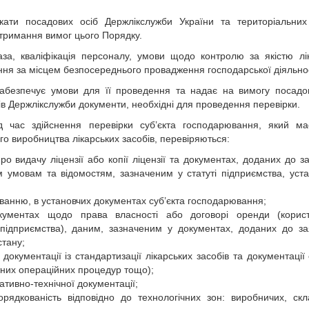
кати посадових осіб Держлікслужби України та територіальних
отримання вимог цього Порядку.
база, кваліфікація персоналу, умови щодо контролю за якістю лі
ння за місцем безпосереднього провадження господарської діяльнос
 забезпечує умови для її проведення та надає на вимогу посадо
ів Держлікслужби документи, необхідні для проведення перевірки.
д час здійснення перевірки суб’єкта господарювання, який ма
го виробництва лікарських засобів, перевіряються:
про видачу ліцензії або копії ліцензії та документах, доданих до з
йним умовам та відомостям, зазначеним у статуті підприємства, уст
зуванню, в установчих документах суб’єкта господарювання;
документах щодо права власності або договорі оренди (корист
 підприємства), даним, зазначеним у документах, доданих до з
стану;
 документації із стандартизації лікарських засобів та документації
тних операційних процедур тощо);
тивно-технічної документації;
рядкованість відповідно до технологічних зон: виробничих, скл