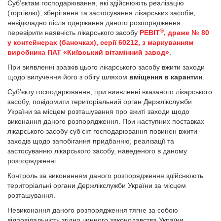
Суб’єктам господарювання, які здійснюють реалізацію
(торгівлю), зберігання та застосування лікарських засобів,
невідкладно після одержання даного розпорядження
®
перевірити наявність лікарського засобу
РЕВІТ
, драже № 80
у контейнерах (баночках), серії 60212, з маркуванням
виробника ПАТ «Київський вітамінний завод»
.
При виявленні зразків цього лікарського засобу вжити заходи
щодо вилучення його з обігу шляхом
вміщення в карантин
.
Суб’єкту господарювання, при виявленні вказаного лікарського
засобу, повідомити територіальний орган Держлікслужби
України за місцем розташування про вжиті заходи щодо
виконання даного розпорядження. При наступних поставках
лікарського засобу суб’єкт господарювання повинен вжити
заходів щодо запобігання придбанню, реалізації та
застосуванню лікарського засобу, наведеного в даному
розпорядженні.
Контроль за виконанням даного розпорядження здійснюють
територіальні органи Держлікслужби України за місцем
розташування.
Невиконання даного розпорядження тягне за собою
відповідальність згідно чинного законодавства України.