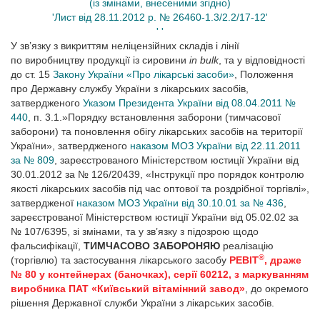
(із змінами, внесеними згідно)
'Лист від 28.11.2012 р. № 26460-1.3/2.2/17-12'
' '
У зв’язку з викриттям неліцензійних складів і лінії
по виробництву продукції із сировини
in bulk
, та у відповідності
до ст. 15
Закону України «Про лікарські засоби»
, Положення
про Державну службу України з лікарських засобів,
затвердженого
Указом Президента України від 08.04.2011 №
440
, п. 3.1.»Порядку встановлення заборони (тимчасової
заборони) та поновлення обігу лікарських засобів на території
України», затвердженого
наказом МОЗ України від 22.11.2011
за № 809
, зареєстрованого Міністерством юстиції України від
30.01.2012 за № 126/20439, «Інструкції про порядок контролю
якості лікарських засобів під час оптової та роздрібної торгівлі»,
затвердженої
наказом МОЗ України від 30.10.01 за № 436
,
зареєстрованої Міністерством юстиції України від 05.02.02 за
№ 107/6395, зі змінами, та у зв’язку з підозрою щодо
фальсифікації,
ТИМЧАСОВО ЗАБОРОНЯЮ
реалізацію
®
(торгівлю) та застосування лікарського засобу
РЕВІТ
, драже
№ 80 у контейнерах (баночках), серії 60212, з маркуванням
виробника ПАТ «Київський вітамінний завод»
, до окремого
рішення Державної служби України з лікарських засобів.