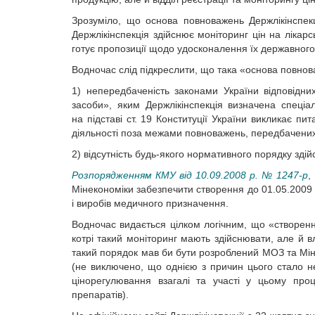
Зрозуміло, що основа повноважень Держлікінспек
Держлікінспекція здійснює моніторинг цін на лікарс
готує пропозиції щодо удосконалення їх державного
Водночас слід підкреслити, що така «основа повнов
1) непередбаченість законами України відповідни
засоби», яким Держлікінспекція визначена спец
на підставі ст. 19 Конституції України викликає п
діяльності поза межами повноважень, передбачених
2) відсутність будь-якого нормативного порядку зді
Розпорядженням КМУ від 10.09.2008 р. № 1247-р
,
Мінекономіки забезпечити створення до 01.05.2009
і виробів медичного призначення.
Водночас видається цілком логічним, що «створен
котрі такий моніторинг мають здійснювати, але й в
такий порядок мав би бути розроблений МОЗ та Мін
(не виключено, що однією з причин цього стало н
цінорегулювання взагалі та участі у цьому про
препаратів).