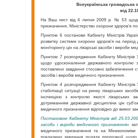
Всеукраїнська громадська о
від 22.1
На Ваш лист від 6 липня 2009 р. № 53 щодо 
призначення, Міністерство охорони здоров’я по
Пунктом 6 постанови Кабінету Міністрів Укр
розвитку системи охорони здоров’я на період 
моніторингу цін на лікарські засоби і вироби 
Пунктом 7 розпорядження Кабінету Міністрів 
щодо удосконалення державного контролю за
поставлено завдання стосовно забезпечення ст
засобів і виробів медичного призначення.
Пунктом 4 розпорядження Кабінету Міністрів
стабілізації ситуації на ринку лікарських за
інспекцією з контролю якості лікарських 
дотриманням державної дисципліни цін суб’єкт
медичного призначення відповідно до вимог за
Постановою Кабінету Міністрів від 25.03.200
засоби і вироби медичного призначення»
зат
медичного призначення та на Мінекономіки
покладено завдання подати пропозиції щодо 