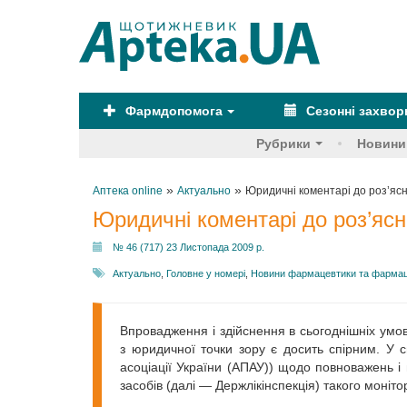
Фармдопомога
Сезонні захво
Рубрики
Новини
»
»
Аптека online
Актуально
Юридичні коментарі до роз’ясн
Юридичні коментарі до роз’ясн
№ 46 (717) 23 Листопада 2009 р.
Актуально
,
Головне у номері
,
Новини фармацевтики та фармац
Впровадження і здійснення в сьогоднішніх умов
з юридичної точки зору є досить спірним. У с
асоціації України (АПАУ)) щодо повноважень і
засобів (далі — Держлікінспекція) такого моніт