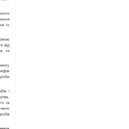
еного
нення
ня їх
новою
и від
ов та
рингу
рифів
ироби
бів і
цтва,
го та
ючено
робів
тник