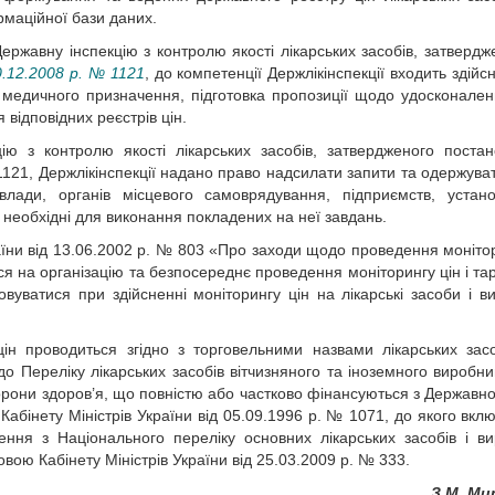
рмаційної бази даних.
ержавну інспекцію з контролю якості лікарських засобів, затвердж
0.12.2008 р. № 1121
, до компетенції Держлікінспекції входить здійс
и медичного призначення, підготовка пропозиції щодо удосконален
відповідних реєстрів цін.
ю з контролю якості лікарських засобів, затвердженого поста
 1121, Держлікінспекції надано право надсилати запити та одержуват
влади, органів місцевого самоврядування, підприємств, устан
 необхідні для виконання покладених на неї завдань.
раїни від 13.06.2002 р. № 803 «Про заходи щодо проведення моніто
я на організацію та безпосереднє проведення моніторингу цін і та
вуватися при здійсненні моніторингу цін на лікарські засоби і в
ін проводиться згідно з торговельними назвами лікарських засо
о Переліку лікарських засобів вітчизняного та іноземного виробни
орони здоров’я, що повністю або частково фінансуються з Державно
абінету Міністрів України від 05.09.1996 р. № 1071, до якого вкл
ення з Національного переліку основних лікарських засобів і ви
ою Кабінету Міністрів України від 25.03.2009 р. № 333.
З.М. Ми