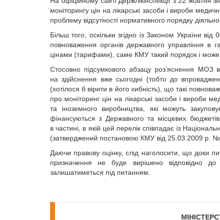
На офіційному сайті Держлікінспекції з 22 жовтня
моніторингу цін на лікарські засоби і вироби медич
проблему відсутності нормативного порядку діяльнос
Більш того, оскільки згідно із Законом України ві
повноваження органів державного управління в га
цінами (тарифами), саме КМУ такий порядок і може
Стосовно підсумкового абзацу роз’яснення МОЗ в
на здійснення вже сьогодні (тобто до впроваджен
(хотілося б вірити в його хибність), що такі повнова
про моніторинг цін на лікарські засоби і вироби ме
та іноземного виробництва, які можуть закупову
фінансуються з Державного та місцевих бюджеті
в частині, в якій цей перелік співпадає із Націонал
(затверджений постановою КМУ від 25.03.2009 р. №
Даючи правову оцінку, слід наголосити, що доки пи
призначення не буде вирішено відповідно до Ко
залишатиметься під питанням.
МІНІСТЕРС