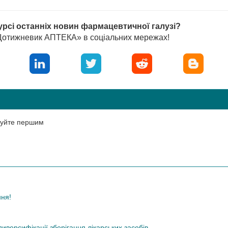
урсі останніх новин фармацевтичної галузі?
«Щотижневик АПТЕКА» в соціальних мережах!
нтуйте першим
ння!
иверсифікації зберігання лікарських засобів