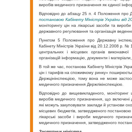
виробів медичного призначення як єдиної інфо
Відповідно до абзацу 25 п. 4 Положення про Д
постановою Кабінету Міністрів України від 2
моніторингу цін на лікарські засоби та вироб
державного регулювання та організація ведення 
Пунктом 5 Положення про Державну інспекці
Кабінету Міністрів України від 20.12.2008 р. №
центральних і місцевих органів виконавчої 
організацій інформацію, документи і матеріали,
В той же час, постанова Кабінету Міністрів Ук
цін і тарифів на споживчому ринку» поширюєтьс
Держцінінспекцією, тому вона не може застосо
медичного призначення Держлікінспекцією.
Відповідно до вищевикладеного, моніторинг ц
виробів медичного призначення, що включені д
які можуть закуповувати заклади й установи ох
місцевих бюджетів, затвердженого постановою К
лікарські засоби і вироби медичного признач
медичного призначення, затвердженого постанов
Заступник міністра