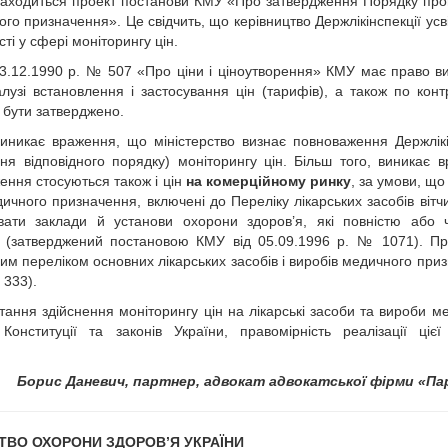
 знаходиться проект постанови КМУ «Про затвердження Порядку пр
ного призначення». Це свідчить, що керівництво Держлікінспекції ус
ті у сфері моніторингу цін.
д 03.12.1990 р. № 507 «Про ціни і ціноутворення» КМУ має право в
лузі встановлення і застосування цін (тарифів), а також по кон
 бути затверджено.
иникає враження, що міністерство визнає повноваження Держлікі
ня відповідного порядку) моніторингу цін. Більш того, виникає 
ження стосуються також і цін
на комерційному ринку
, за умови, що
дичного призначення, включені до Переліку лікарських засобів вітчи
вати заклади й установи охорони здоров’я, які повністю або 
в (затверджений постановою КМУ від 05.09.1996 р. № 1071). П
ьним переліком основних лікарських засобів і виробів медичного при
 333).
тання здійснення моніторингу цін на лікарські засоби та вироби м
нституції та законів України, правомірність реалізації цієї
Борис Даневич, партнер, адвокат адвокатської фірми «П
ТВО ОХОРОНИ ЗДОРОВ’Я УКРАЇНИ