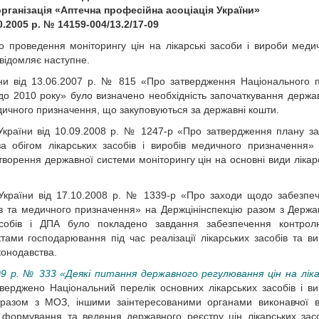
рганізація «Аптечна професійна асоціація України»
0.2005 р. № 14159-004/13.2/17-09
проведення моніторингу цін на лікарські засоби і вироби меди
відомляє наступне.
аїни від 13.06.2007 р. № 815 «Про затвердження Національного 
до 2010 року» було визначено необхідність започаткування держа
медичного призначення, що закуповуються за державні кошти.
України від 10.09.2008 р. № 1247-р «Про затвердження плану за
 обігом лікарських засобів і виробів медичного призначення»
ворення державної системи моніторингу цін на основні види лікар
 України від 17.10.2008 р. № 1339-р «Про заходи щодо забезпе
собів та медичного призначення» на Держцінінспекцію разом з Держ
засобів і ДПА було покладено завдання забезпечення контро
ами господарювання під час реалізації лікарських засобів та ви
конодавства.
9 р. № 333 «Деякі питання держав­ного регулювання цін на ліка
верджено Національний перелік основних лікарських засобів і ви
 разом з МОЗ, іншими заінтересованими органами виконавчої 
формування та ведення державного реєстру цін лікарських засо