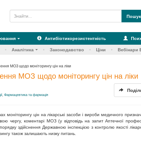
рювання
Антибіотикорезистентність
Псих
Аналітика
Законодавство
Ціни
Вебінари 
ення МОЗ щодо моніторингу цін на ліки
ення МОЗ щодо моніторингу цін на ліки
Поділ
ії
,
Фармацевтика та фармація
ах моніторингу цін на лікарські засоби і вироби медичного призна
вою чергу, коментарі МОЗ (у відповідь на запит Аптечної профес
 порядку здійснення Державною інспекцією з контролю якості лікар
орингу також залишають низку питань.