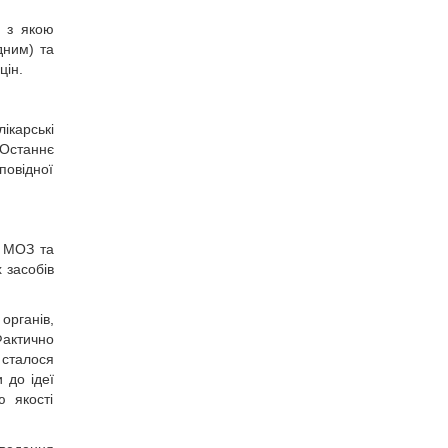
о з якою
дним) та
цін.
ікарські
 Останнє
повідної
в МОЗ та
 засобів
органів,
Фактично
 сталося
 до ідеї
ю якості