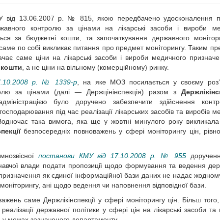
 від 13.06.2007 р. № 815, якою передбачено удосконалення п
жавного контролю за цінами на лікарські засоби і вироби ме
ься за бюджетні кошти, та започаткування державного монітор
, саме по собі викликає питання про предмет моніторингу. Таким п
ає саме ціни на лікарські засоби і вироби медичного признач
 кошти
, а не ціни на вільному (комерційному) ринку.
.10.2008 р. № 1339-р
, на яке МОЗ посилається у своєму роз’
ролю за цінами (далі — Держцінінспекція) разом з
Держлікінс
дміністрацією було доручено забезпечити здійснення конт
осподарювання під час реалізації лікарських засобів та виробів м
 Водночас така вимога, яка ще у жовтні минулого року викликал
пекції
безпосередніх повноважень у сфері моніторингу цін, рівно
мнозвісної
постанови КМУ від 17.10.2008 р. № 955
доручен
онавчої влади подати пропозиції щодо формування та ведення де
о призначення як єдиної інформаційної бази даних не надає жодном
моніторингу, ані щодо ведення чи наповнення відповідної бази.
ажень саме Держлікінспекції у сфері моніторингу цін. Більш того,
реалізації державної політики у сфері цін на лікарські засоби та
ін у межах зазначеного департаменту.