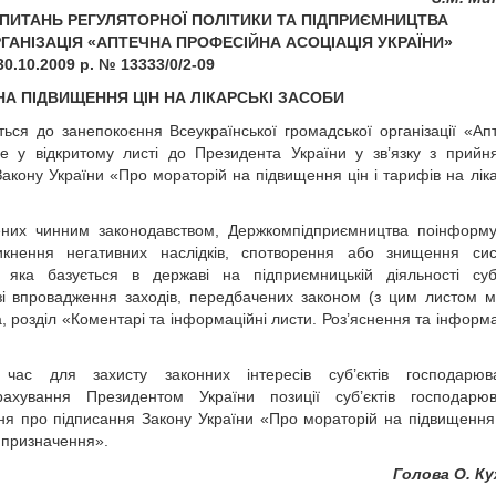
 ПИТАНЬ РЕГУЛЯТОРНОЇ ПОЛІТИКИ ТА ПІДПРИЄМНИЦТВА
АНІЗАЦІЯ «АПТЕЧНА ПРОФЕСІЙНА АСОЦІАЦІЯ УКРАЇНИ»
30.10.2009 р. № 13333/0/2-09
А ПІДВИЩЕННЯ ЦІН НА ЛІКАРСЬКІ ЗАСОБИ
ься до занепокоєння Всеукраїнської громадської організації «Ап
е у відкритому листі до Президента України у зв’язку з прийн
кону України «Про мораторій на підвищення цін і тарифів на ліка
ених чинним законодавством, Держкомпідприємництва поінформ
кнення негативних наслідків, спотворення або знищення си
яка базується в державі на підприємницькій діяльності суб’
зі впровадження заходів, передбачених законом (з цим листом 
 розділ «Коментарі та інформаційні листи. Роз’яснення та інформа
ас для захисту законних інтересів суб’єктів господарюва
ахування Президентом України позиції суб’єктів господарю
ня про підписання Закону України «Про мораторій на підвищення 
о призначення».
Голова О. К