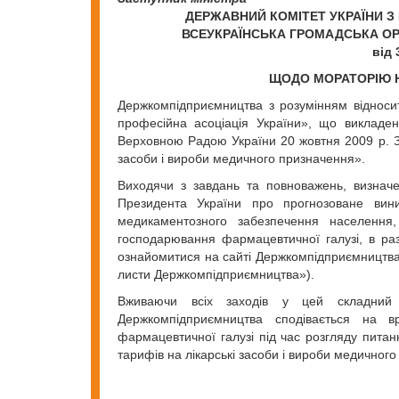
ДЕРЖАВНИЙ КОМІТЕТ УКРАЇНИ З
ВСЕУКРАЇНСЬКА ГРОМАДСЬКА ОРГ
від 
ЩОДО МОРАТОРІЮ Н
Держкомпідприємництва з розумінням відносит
професійна асоціація України», що викладен
Верховною Радою України 20 жовтня 2009 р. За
засоби і вироби медичного призначення».
Виходячи з завдань та повноважень, визнач
Президента України про прогнозоване вини
медикаментозного забезпечення населення, 
господарювання фармацевтичної галузі, в ра
ознайо­митися на сайті Держкомпідприємництва,
листи Держкомпідприємництва»).
Вживаючи всіх заходів у цей складний ч
Держкомпідприємництва сподівається на вр
фармацевтичної галузі під час розгляду питан
тарифів на лікарські засоби і вироби медичног