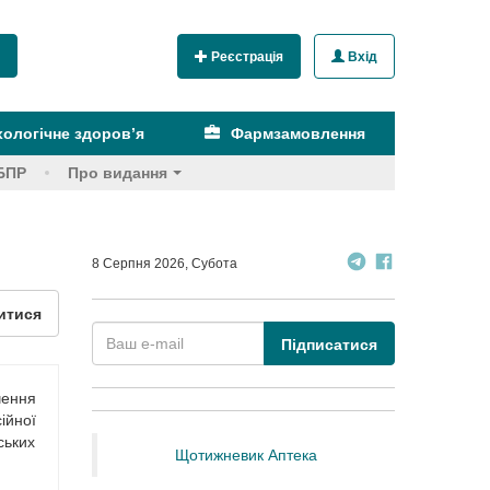
Реєстрація
Вхід
ологічне здоров’я
Фармзамовлення
БПР
Про видання
8 Серпня 2026, Субота
итися
Підписатися
чення
ійної
ських
Щотижневик Аптека