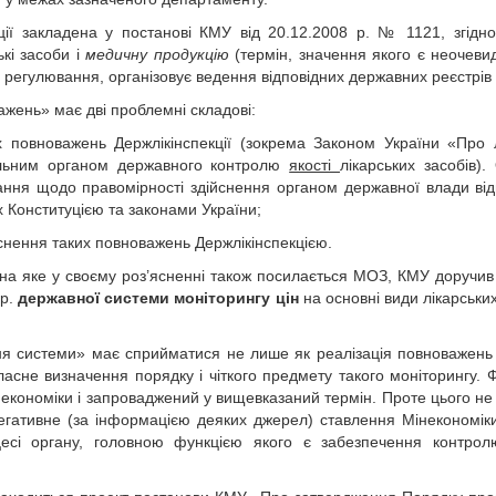
ції закладена у постанові КМУ від 20.12.2008 р. № 1121, згідн
ькі засоби і
медичну продукцію
(термін, значення якого є неочеви
 регулювання, організовує ведення відповідних державних реєстрів 
ажень» має дві проблемні складові:
х повноважень Держлікінспекції (зокрема Законом України «Про л
іальним органом державного контролю
якості
лікарських засобів).
итання щодо правомірності здійснення органом державної влади від
 Конституцією та законами України;
йснення таких повноважень Держлік­інспекцією.
 на яке у своєму роз’ясненні також посилається МОЗ, КМУ доручи
 р.
державної системи моніторингу цін
на основні види лікарських
ня системи» має сприйматися не лише як реалізація повноважень 
ласне визначення порядку і чіткого предмету такого моніторингу. 
економіки і запроваджений у вищевказаний термін. Проте цього не
егативне (за інформацією деяких джерел) ставлення Мінекономіки
цесі органу, головною функцією якого є забезпечення контрол