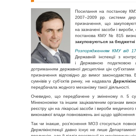
Посилання на постанову КМУ
2007–2009 рр. системи дер
призначення, що закуповуют
на зазначені засоби і вироби
постанова КМУ № 815 визнач
закуповуються за бюджетні
Розпорядженням КМУ від 17
Державній інспекції з конт
і Державною податковою а
дотриманням державної дисципліни цін суб’єктами г
призначення відповідно до вимог законодавства.
сумнівів у суб’єктів ринку, не надавала
Держлікінс
передбачала жодного механізму такої діяльності.
Очевидно, що передбачене у зміненому п. 5 су
Мінекономіки та іншим зацікавленим органам вик
реєстру цін на лікарські засоби і вироби медичног
виконавчої влади повноважень ані щодо здійснення 
Так чи інакше, роз’яснення МОЗ стосується повнов
Держлікінспекції давно існує не лише Департамент 
продукцію, але й відділ реєстрації та моніторингу ц