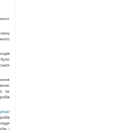
чного
плану
вного
ходів
 було
ських
чення
авною
лю за
робів
рські
робів
влади
бів і