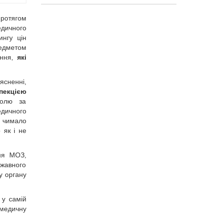
ротягом
дичного
ингу цін
редметом
ення,
які
ясненні,
пекцією
ролю за
едичного
а чимало
 як і не
ня МОЗ,
ржавного
у органу
 у самій
 медичну