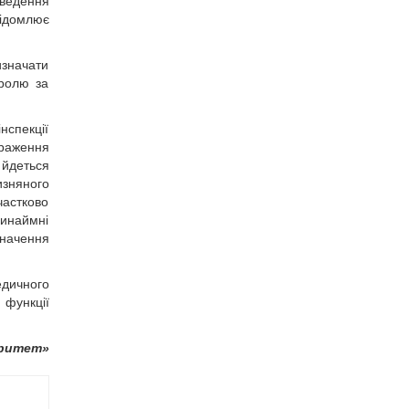
оведення
відомлює
изначати
тролю за
нспекції
враження
 йдеться
з­няного
частково
ринаймні
значення
едичного
 функції
аритет»