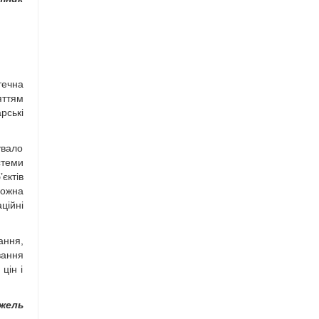
течна
яттям
рські
увало
стеми
єктів
можна
ційні
ння,
вання
цін і
ужель