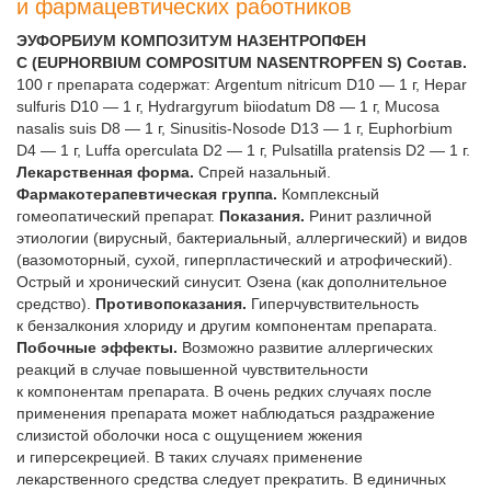
и фармацевтических работников
ЭУФОРБИУМ КОМПОЗИТУМ НАЗЕНТРОПФЕН
С (EUPHORBIUM COMPOSITUM NASENTROPFEN S) Состав.
100 г препарата содержат: Argentum nitricum D10 — 1 г, Hepar
sulfuris D10 — 1 г, Hydrargyrum biiodatum D8 — 1 г, Mucosa
nasalis suis D8 — 1 г, Sinusitis-Nosode D13 — 1 г, Euphorbium
D4 — 1 г, Luffa operculata D2 — 1 г, Pulsatilla pratensis D2 — 1 г.
Лекарственная форма.
Спрей назальный.
Фармакотерапевтическая группа.
Комплексный
гомеопатический препарат.
Показания.
Ринит различной
этиологии (вирусный, бактериальный, аллергический) и видов
(вазомоторный, сухой, гиперпластический и атрофический).
Острый и хронический синусит. Озена (как дополнительное
средство).
Противопоказания.
Гиперчувствительность
к бензалкония хлориду и другим компонентам препарата.
Побочные эффекты.
Возможно развитие аллергических
реакций в случае повышенной чувствительности
к компонентам препарата. В очень редких случаях после
применения препарата может наблюдаться раздражение
слизистой оболочки носа с ощущением жжения
и гиперсекрецией. В таких случаях применение
лекарственного средства следует прекратить. В единичных