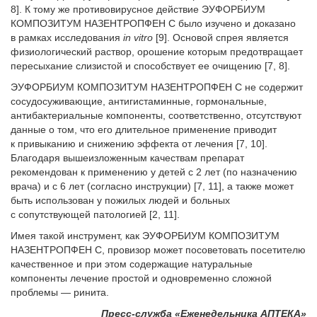
8]. К тому же противовирусное действие ЭУФОРБИУМ
КОМПОЗИТУМ НАЗЕНТРОПФЕН С было изучено и доказано
в рамках исследования
in vitro
[9]. Основой спрея является
физиологический раствор, орошение которым предотвращает
пересыхание слизистой и способствует ее очищению [7, 8].
ЭУФОРБИУМ КОМПОЗИТУМ НАЗЕНТРОПФЕН С не содержит
сосудосуживающие, антигистаминные, гормональные,
антибактериальные компоненты, соответственно, отсутствуют
данные о том, что его длительное применение приводит
к привыканию и снижению эффекта от лечения [7, 10].
Благодаря вышеизложенным качествам препарат
рекомендован к применению у детей с 2 лет (по назначению
врача) и с 6 лет (согласно инструкции) [7, 11], а также может
быть использован у пожилых людей и больных
с сопутствующей патологией [2, 11].
Имея такой инструмент, как ЭУФОРБИУМ КОМПОЗИТУМ
НАЗЕНТРОПФЕН С, провизор может посоветовать посетителю
качественное и при этом содержащие натуральные
компоненты лечение простой и одновременно сложной
проблемы — ринита.
Пресс-служба «Еженедельника АПТЕКА»