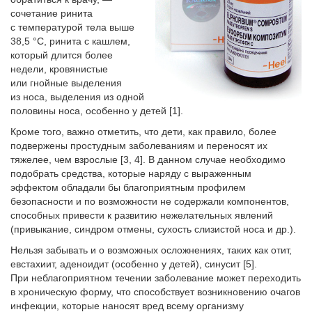
сочетание ринита
с температурой тела выше
38,5 °С, ринита с кашлем,
который длится более
недели, кровянистые
или гнойные выделения
из носа, выделения из одной
половины носа, особенно у детей [1].
Кроме того, важно отметить, что дети, как правило, более
подвержены простудным заболеваниям и переносят их
тяжелее, чем взрослые [3, 4]. В данном случае необходимо
подобрать средства, которые наряду с выраженным
эффектом обладали бы благоприятным профилем
безопасности и по возможности не содержали компонентов,
способных привести к развитию нежелательных явлений
(привыкание, синдром отмены, сухость слизистой носа и др.).
Нельзя забывать и о возможных осложнениях, таких как отит,
евстахиит, аденоидит (особенно у детей), синусит [5].
При неблагоприятном течении заболевание может переходить
в хроническую форму, что способствует возникновению очагов
инфекции, которые наносят вред всему организму