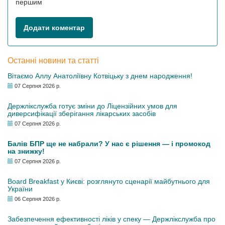
першим
Додати коментар
Останні новини та статті
Вітаємо Аллу Анатоліївну Котвіцьку з днем народження!
07 Серпня 2026 р.
Держлікслужба готує зміни до Ліцензійних умов для
диверсифікації зберігання лікарських засобів
07 Серпня 2026 р.
Балів БПР ще не набрали? У нас є рішення — і промокод
на знижку!
07 Серпня 2026 р.
Board Breakfast у Києві: розглянуто сценарії майбутнього для
України
06 Серпня 2026 р.
Забезпечення ефективності ліків у спеку — Держлікслужба про