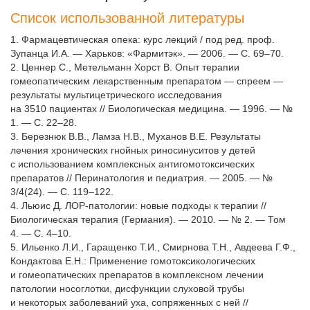
Список использованной литературы
1. Фармацевтическая опека: курс лекций / под ред. проф.
Зупанца И.А. — Харьков: «Фармитэк». — 2006. — С. 69–70.
2. Ценнер С., Метельманн Хорст В. Опыт терапии
гомеопатическим лекарственным препаратом — спреем —
результаты мультицетрического исследования
на 3510 пациентах // Биологическая медицина. — 1996. — №
1. — С. 22–28.
3. Березнюк В.В., Ламза Н.В., Муханов В.Е. Результаты
лечения хронических гнойных риносинуситов у детей
с использованием комплексных антигомотоксических
препаратов // Перинатология и педиатрия. — 2005. — №
3/4(24). — С. 119–122.
4. Льюис Д. ЛОР-патологии: новые подходы к терапии //
Биологическая терапия (Германия). — 2010. — № 2. — Том
4. — С. 4–10.
5. Ильенко Л.И., Гаращенко Т.И., Смирнова Т.Н., Авдеева Г.Ф.,
Кондактова Е.Н.: Применение гомотоксикологических
и гомеопатических препаратов в комплексном лечении
патологии носоглотки, дисфункции слуховой трубы
и некоторых заболеваний уха, сопряженных с ней //