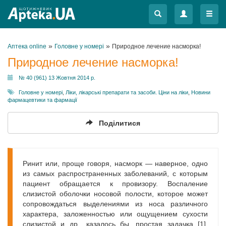
Меню
Меню
»
»
Аптека online
Головне у номері
Природное лечение насморка!
Природное лечение насморка!
№ 40 (961) 13 Жовтня 2014 р.
Головне у номері
,
Ліки, лікарські препарати та засоби. Ціни на ліки
,
Новини
фармацевтики та фармації
Поділитися
Ринит или, проще говоря, насморк — наверное, одно
из самых распространенных заболеваний, с которым
пациент обращается к провизору. Воспаление
слизистой оболочки носовой полости, которое может
сопровождаться выделениями из носа различного
характера, заложенностью или ощущением сухости
слизистой и др., казалось бы, простая задачка [1].