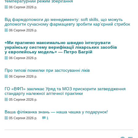
температурний режим зберігання
06 Серпня 2026 р.
Від фармдопомоги до менеджменту: soft skills, що можуть
допомогти сучасному фармацевту зробити кар’єрний стрибок
06 Серпня 2026 р.
«Ми прагнемо максимально швидко інтегрувати
українську систему верифікації лікарських засобів
у європейську модель» — Петро Багрій
06 Серпня 2026 р.
Про типові помилки при застосуванні ліків
06 Серпня 2026 р.
ГО «ВФП» закликає Уряд та МОЗ прискорити затвердження
стандарту належної аптечної практики
05 Серпня 2026 р.
Ваша філіжанка знань — наша чашка у подарунок!
05 Серпня 2026 р.
1