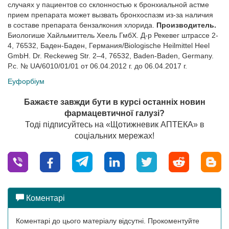
случаях у пациентов со склонностью к бронхиальной астме
прием препарата может вызвать бронхоспазм из-за наличия
в составе препарата бензалкония хлорида.
Производитель.
Биологише Хайльмиттель Хеель ГмбХ. Д-р Рекевег штрассе 2-
4, 76532, Баден-Баден, Германия/Biologische Heilmittel Heel
GmbH. Dr. Reckeweg Str. 2–4, 76532, Baden-Baden, Germany.
Р.с. № UA/6010/01/01 от 06.04.2012 г. до 06.04.2017 г.
Еуфорбіум
Бажаєте завжди бути в курсі останніх новин
фармацевтичної галузі?
Тоді підписуйтесь на «Щотижневик АПТЕКА» в
соціальних мережах!
Коментарі
Коментарі до цього матеріалу відсутні. Прокоментуйте