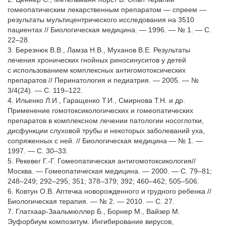
гомеопатическим лекарственным препаратом — спреем —
результаты мультицентрического исследования на 3510
пациентах // Биологическая медицина. — 1996. — № 1. — С.
22–28.
3. Березнюк В.В., Ламза Н.В., Муханов В.Е. Результаты
лечения хронических гнойных риносинуситов у детей
с использованием комплексных антигомотоксических
препаратов // Перинатология и педиатрия. — 2005. — №
3/4(24). — С. 119–122.
4. Ильенко Л.И., Гаращенко Т.И., Смирнова Т.Н. и др.
Применение гомотоксикологических и гомеопатических
препаратов в комплексном лечении патологии носоглотки,
дисфункции слуховой трубы и некоторых заболеваний уха,
сопряженных с ней. // Биологическая медицина — № 1. —
1997. — С. 30–33.
5. Рекевег Г.-Г. Гомеопатическая антигомотоксикология//
Москва. — Гомеопатическая медицина. — 2000. — С. 79–81;
248–249; 292–295; 351; 378–379; 392; 460–462; 505–506.
6. Ковтун О.В. Аптечка новорожденного и грудного ребенка //
Биологическая терапия. — № 2. — 2010. — С. 27.
7. Глатхаар-Заальмюллер Б., Борнер М., Вайзер М.
Эуфорбиум композитум. Ингибирование вирусов,