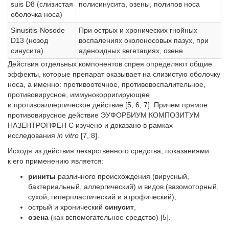
suis D8 (слизистая
полисинусита, озены, полипов носа
оболочка носа)
Sinusitis-Nosode
При острых и хронических гнойных
D13 (нозод
воспалениях околоносовых пазух, при
синусита)
аденоидных вегетациях, озене
Действия отдельных компонентов спрея определяют общие
эффекты, которые препарат оказывает на слизистую оболочку
носа, а именно: противоотечное, противовоспалительное,
противовирусное, иммунокорригирующее
и противоаллергическое действие [5, 6, 7]. Причем прямое
противовирусное действие ЭУФОРБИУМ КОМПОЗИТУМ
НАЗЕНТРОПФЕН С изучено и доказано в рамках
исследования
in vitro
[7, 8].
Исходя из действия лекарственного средства, показаниями
к его применению является:
риниты
различного происхождения (вирусный,
бактериальный, аллергический) и видов (вазомоторный,
сухой, гиперпластический и атрофический),
острый и хронический
синусит
,
озена
(как вспомогательное средство) [5].