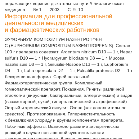
поражающих верхние дыхательные пути // Биологическая
медицина. — № 1. — 2003. — С. 9–10.
Информация для профессиональной
деятельности медицинских
и фармацевтических работников
ЭУФОРБИУМ КОМПОЗИТУМ НАЗЕНТРОПФЕН
С (EUPHORBIUM COMPOSITUM NASENTROPFEN S). Состав.
100 г препарата содержат: Argentum nitricum D10 — 1 г, Hepar
sulfuris D10 — 1 г, Hydrargyrum biiodatum D8 — 1 г, Mucosa
nasalis suis D8 — 1 г, Sinusitis-Nosode D13 — 1 г, Euphorbium
D4 — 1 г, Luffa operculata D2 — 1 г, Pulsatilla pratensis D2 — 1 г.
Лекарственная форма. Спрей назальный.
Фармакотерапевтическая группа. Комплексный
гомеопатический препарат. Показания. Риниты различной
этиологии (вирусный, бактериальный, аллергический) и видов
(вазомоторный, сухой, гиперпластический и атрофический).
Острый и хронический синусит. Озена (как дополнительное
средство). Противопоказания. Гиперчувствительность
к бензалкония хлориду и другим компонентам препарата.
Побочные эффекты. Возможно развитие аллергических
реакций в случае повышенной чувствительности
к компонентам препарата. В очень редких случаях после