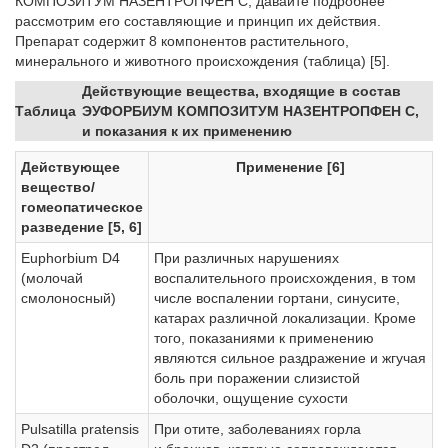
КОМПОЗИТУМ НА­­ЗЕНТРОПФЕН С, давайте подробнее
рассмотрим его составляющие и принцип их действия.
Препарат содержит 8 компонентов растительного,
минерального и животного происхождения (таблица) [5].
Действующие вещества, входящие в состав
Таблица
ЭУФОРБИУМ КОМПОЗИТУМ НАЗЕНТРОПФЕН С,
и показания к их применению
Действующее
Применение [6]
вещес­тво/
гомеопатическое
разведение [5, 6]
Euphorbium D4
При различных нарушениях
(молочай
воспалительного происхождения, в том
смолоносный)
числе воспалении гортани, синусите,
катарах различной локализации. Кроме
того, показаниями к применению
являются сильное раздражение и жгучая
боль при поражении слизистой
оболочки, ощущение сухости
Pulsatilla pratensis
При отите, заболеваниях горла