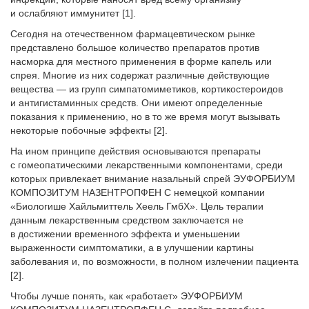
и ослабляют иммунитет [1].
Сегодня на отечественном фармацевтичес­ком рынке
представлено большое количество препаратов против
насморка для местного применения в форме капель или
спрея. Многие из них содержат различные действующие
вещества — из групп симпатомиметиков, кортикостероидов
и антигистаминных средств. Они имеют определенные
показания к применению, но в то же время могут вызывать
некоторые побочные эффекты [2].
На ином принципе действия основываются препараты
с гомеопатическими лекарственными компонентами, среди
которых привлекает внимание назальный спрей ЭУФОРБИУМ
КОМПОЗИТУМ НАЗЕНТРОПФЕН С немецкой компании
«Биологише Хайльмиттель Хеель ГмбХ». Цель терапии
данным лекарственным средством заключается не
в достижении временного эффекта и уменьшении
выраженности симптоматики, а в улучшении картины
заболевания и, по возможности, в полном излечении пациента
[2].
Чтобы лучше понять, как «работает» ЭУФО­­Р­БИУМ