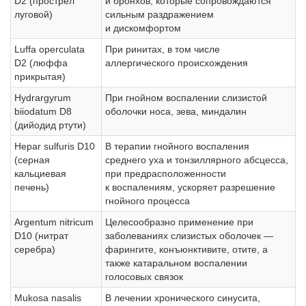
D2 (прострел
и бронхов, которые сопровождаются
луговой)
сильным раздражением
и дискомфортом
Luffa operculata
При ринитах, в том числе
D2 (люффа
аллергического происхождения
прикрытая)
Hydrargyrum
При гнойном воспалении слизистой
biiodatum D8
оболочки носа, зева, миндалин
(дийодид ртути)
Hepar sulfuris D10
В терапии гнойного воспаления
(серная
среднего уха и тонзиллярного абсцесса,
кальциевая
при предрасположенности
печень)
к воспалениям, ускоряет разрешение
гнойного процесса
Argentum nitricum
Целесообразно применение при
D10 (нитрат
заболеваниях слизистых оболочек —
серебра)
фарингите, конъюнктивите, отите, а
также катаральном воспалении
голосовых связок
Mukosa nasalis
В лечении хронического синусита,