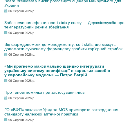
Board Breakfast у Києві: розглянуто сценарії майбутнього для
України
06 Серпня 2026 р.
Забезпечення ефективності ліків у спеку — Держлікслужба про
температурний режим зберігання
06 Серпня 2026 р.
Від фармдопомоги до менеджменту: soft skills, що можуть
допомогти сучасному фармацевту зробити кар’єрний стрибок
06 Серпня 2026 р.
«Ми прагнемо максимально швидко інтегрувати
українську систему верифікації лікарських засобів
у європейську модель» — Петро Багрій
06 Серпня 2026 р.
Про типові помилки при застосуванні ліків
06 Серпня 2026 р.
ГО «ВФП» закликає Уряд та МОЗ прискорити затвердження
стандарту належної аптечної практики
05 Серпня 2026 р.