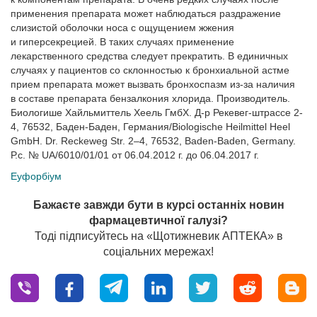
применения препарата может наблюдаться раздражение
слизистой оболочки носа с ощущением жжения
и гиперсекрецией. В таких случаях применение
лекарственного средства следует прекратить. В единичных
случаях у пациентов со склонностью к бронхиальной астме
прием препарата может вызвать бронхоспазм из-за наличия
в составе препарата бензалкония хлорида. Производитель.
Биологише Хайльмиттель Хеель ГмбХ. Д-р Рекевег-штрассе 2-
4, 76532, Баден-Баден, Германия/Biologische Heilmittel Heel
GmbH. Dr. Reckeweg Str. 2–4, 76532, Baden-Baden, Germany.
Р.с. № UA/6010/01/01 от 06.04.2012 г. до 06.04.2017 г.
Еуфорбіум
Бажаєте завжди бути в курсі останніх новин
фармацевтичної галузі?
Тоді підписуйтесь на «Щотижневик АПТЕКА» в
соціальних мережах!