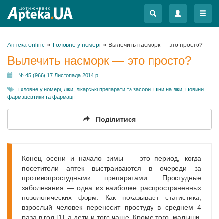
Меню
Меню
»
»
Аптека online
Головне у номері
Вылечить насморк — это просто?
Вылечить насморк — это просто?
№ 45 (966) 17 Листопада 2014 р.
Головне у номері
,
Ліки, лікарські препарати та засоби. Ціни на ліки
,
Новини
фармацевтики та фармації
Поділитися
Конец осени и начало зимы — это период, когда
посетители аптек выстраиваются в очереди за
противопростудными препаратами. Простудные
заболевания — одна из наиболее распространенных
нозологических форм. Как показывает статистика,
взрослый человек переносит простуду в среднем 4
раза в год [1], а дети и того чаще. Кроме того, малыши,