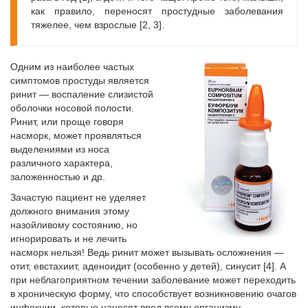
как правило, переносят простудные заболевания
тяжелее, чем взрослые [2, 3].
Одним из наиболее частых
симптомов простуды является
ринит — воспаление слизистой
оболочки носовой полости.
Ринит, или проще говоря
насморк, может проявляться
выделениями из носа
различного характера,
заложенностью и др.
Зачастую пациент не уделяет
должного внимания этому
назойливому состоянию, но
игнорировать и не лечить
насморк нельзя! Ведь ринит может вызывать осложнения —
отит, евстахиит, аденоидит (особенно у детей), синусит [4]. А
при неблагоприятном течении заболевание может переходить
в хроническую форму, что способствует возникновению очагов
инфекции, которые наносят вред всему организму