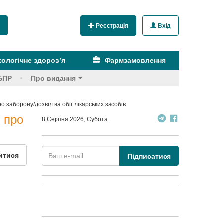
Реєстрація
Вхід
ологічне здоров’я
Фармзамовлення
БПР
Про видання
о заборону/дозвіл на обіг лікарських засобів
. про
8 Серпня 2026, Субота
итися
Підписатися