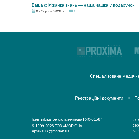
Ваша філіжанка знань — наша чашка у подарунок!
05 Серпня 2026 р.
1
Спеціалізоване медичне
Реєстраційні документи
По
Ідентифікатор онлайн-медіа R40-01587
Опл
сер
© 1999-2026
ТОВ «МОРІОН»
кар
AptekaUA@morion.ua