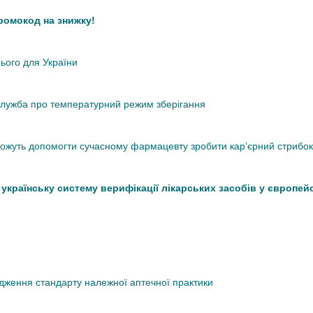
промокод на знижку!
нього для України
кслужба про температурний режим зберігання
 можуть допомогти сучасному фармацевту зробити кар’єрний стрибок
країнську систему верифікації лікарських засобів у європей
дження стандарту належної аптечної практики