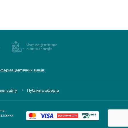
а фармацевтичних вишів.
ння сайту
Публічна оферта
one,
латіжних