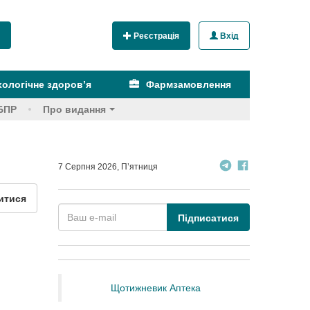
Реєстрація
Вхід
ологічне здоров’я
Фармзамовлення
БПР
Про видання
7 Серпня 2026, П’ятниця
итися
Підписатися
Щотижневик Аптека