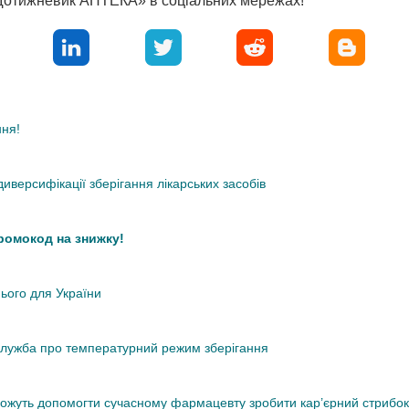
«Щотижневик АПТЕКА» в соціальних мережах!
ння!
иверсифікації зберігання лікарських засобів
промокод на знижку!
нього для України
кслужба про температурний режим зберігання
 можуть допомогти сучасному фармацевту зробити кар’єрний стрибок