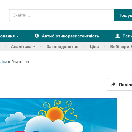
рювання
Антибіотикорезистентність
Псих
Аналітика
Законодавство
Ціни
Вебінари 
»
 ліки
Гематоген
Поділ