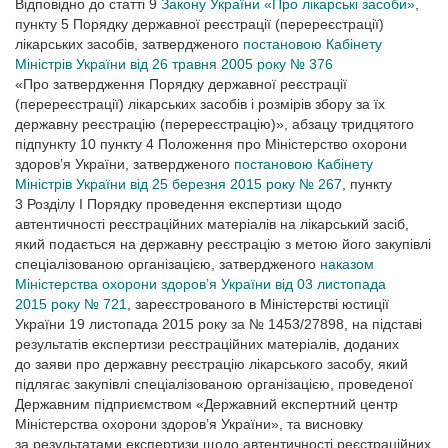
Відповідно до статті 9
Закону України «Про лікарські засоби»
,
пункту 5 Порядку державної реєстрації (перереєстрації)
лікарських засобів, затвердженого
постановою Кабінету
Міністрів України від 26 травня 2005 року № 376
«Про затвердження Порядку державної реєстрації
(перереєстрації) лікарських засобів і розмірів збору за їх
державну реєстрацію (перереєстрацію)», абзацу тридцятого
підпункту 10 пункту 4 Положення про Міністерство охорони
здоров’я України, затвердженого
постановою Кабінету
Міністрів України від 25 березня 2015 року № 267
, пункту
3 Розділу І Порядку проведення експертизи щодо
автентичності реєстраційних матеріалів на лікарський засіб,
який подається на державну реєстрацію з метою його закупівлі
спеціалізованою організацією, затвердженого
наказом
Міністерства охорони здоров’я України від 03 листопада
2015 року № 721
, зареєстрованого в Міністерстві юстиції
України 19 листопада 2015 року за № 1453/27898, на підставі
результатів експертизи реєстраційних матеріалів, доданих
до заяви про державну реєстрацію лікарського засобу, який
підлягає закупівлі спеціалізованою організацією, проведеної
Державним підприємством «Державний експертний центр
Міністерства охорони здоров’я України», та висновку
за результатами експертизи щодо автентичності реєстраційних