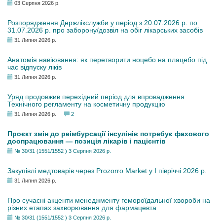
03 Серпня 2026 р.
Розпорядження Держлікслужби у період з 20.07.2026 р. по
31.07.2026 р. про заборону/дозвіл на обіг лікарських засобів
31 Липня 2026 р.
Анатомія навіювання: як перетворити ноцебо на плацебо під
час відпуску ліків
31 Липня 2026 р.
Уряд продовжив перехідний період для впровадження
Технічного регламенту на косметичну продукцію
31 Липня 2026 р.
2
Проєкт змін до реімбурсації інсулінів потребує фахового
доопрацювання — позиція лікарів і пацієнтів
№ 30/31 (1551/1552 ) 3 Серпня 2026 р.
Закупівлі медтоварів через Prozorro Market у I півріччі 2026 р.
31 Липня 2026 р.
Про сучасні акценти менеджменту гемороїдальної хвороби на
різних етапах захворювання для фармацевта
№ 30/31 (1551/1552 ) 3 Серпня 2026 р.