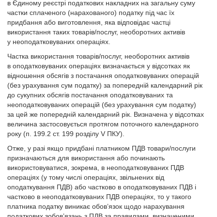
в Єдиному реєстрі податкових накладних на загальну суму
частки сплаченого (нарахованого) податку під час їх
придбання або виготовлення, яка відповідає частці
використання таких товарів/послуг, необоротних активів
у неоподатковуваних операціях.
Частка використання товарів/послуг, не­оборотних активів
в оподатковуваних операціях визначається у відсотках як
відношення обсягів з постачання оподатковуваних операцій
(без урахування сум податку) за поперед­ній календарний рік
до сукупних обсягів постачання оподатковуваних та
неоподатковуваних операцій (без урахування сум податку)
за цей же попередній календарний рік. Визначена у відсотках
величина застосовується протягом поточного календарного
року (п. 199.2 ст. 199 розділу V ПКУ).
Отже, у разі якщо придбані платником ПДВ товари/послуги
призначаються для використання або починають
використовуватися, зокрема, в неоподатковуваних ПДВ
операціях (у тому числі операціях, звільнених від
оподаткування ПДВ) або частково в оподатковуваних ПДВ і
частково в неоподатковуваних ПДВ операціях, то у такого
платника податку виникає обов’язок щодо нарахування
податкових зобов’язань з ПДВ за правилами, визначеними