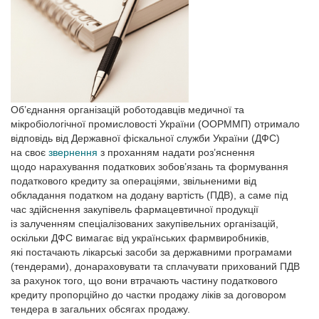
Об’єднання організацій роботодавців медичної та
мікробіологічної промисловості України (ООРММП) отримало
відповідь від Державної фіскальної служби України (ДФС)
на своє
звернення
з проханням надати роз’яснення
щодо нарахування податкових зобов’язань та формування
податкового кредиту за операціями, звільненими від
обкладання податком на додану вартість (ПДВ), а саме під
час здійснення закупівель фармацевтичної продукції
із залученням спеціалізованих закупівельних організацій,
оскільки ДФС вимагає від українських фармвиробників,
які постачають лікарські засоби за державними програмами
(тендерами), донараховувати та сплачувати прихований ПДВ
за рахунок того, що вони втрачають частину податкового
кредиту пропорційно до частки продажу ліків за договором
тендера в загальних обсягах продажу.