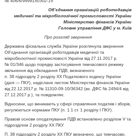
№ 406/6/9999150302-15
Об’єднання організацій роботодавців
медичної та мікробіологічної
промисловості України
Міністерство фінансів України
Головне управління ДФС у м. Київ
Про розгляд звернення
Державна фіскальна служба України розглянула звернення
Об’єднання організацій роботодавців медичної та
мікробіологічної промисловості України від 27.11.2017 р.
№ 01/346 щодо порядку застосування тимчасового режиму
звільнення від обкладання ПДВ, визначеного
п. 38 підрозділу 2 розділу XX Податкового кодексу України
(далі — ПКУ), надіслане листом Міністерства фінансів України
від 22.12.2017 р. № 11310-09-10/36342 (вх. ДФС № 2494/4 від
27.12.2017 р.), та повідомляє.
Відносини, що виникають у сфері справляння податків і зборів,
регулюються нормами ПКУ (п. 1.1 ст. 1 розділу І ПКУ).
Правові основи оподаткування ПДВ встановлено розділом V та
підрозділом 2 розділу XX ПКУ.
П. 38 підрозділу 2 розділу XX ПКУ визначено, що тимчасово,