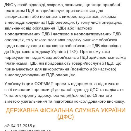
ДФС у своїй відповіді, зокрема, зазначає, що якщо придбані
платником ПДВ товари/послуги призначаються для
використання або починають використовуватися, зокрема,
в неоподатковуваних ПДВ операціях (у тому числі операціях,
звільнених від обкладання ПДВ) або частково
в оподатковуваних ПДВ і частково в неоподатковуваних ПДВ
операціях, то у такого платника податку виникає обов’язок
щодо нарахування податкових зобов’язань з ПДВ відповідно
до Податкового кодексу України (ПКУ). При цьому таке
нарахування податкових зобов’язань з ПДВ здійснюється всіма
платниками ПДВ, які придбавають товари/послуги з ПДВ, що
призначаються для використання (повністю або частково)
в неоподатковуваних ПДВ операціях.
У зв’язку із цим ООРММП просить підприємства підготувати
свої висновки і пропозиції до даної відповіді ДФС та надіслати
їх на елект­ронну адресу:
oormmp@ukr.net
до 19 лютого
з метою узагальнення та підготовки консолідованого висновку.
ДЕРЖАВНА ФІСКАЛЬНА СЛУЖБА УКРАЇНИ
(ДФС)
від 04.01.2018 р.