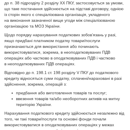
до п. 38 підрозділу 2 розділу XX ПКУ, застосовується за умови,
що таке постачання здійснюється на підставі договору, однією
із сторін якого є спеціалізована організація, укладеного
на виконання зазначеної вище угоди між спеціалізованою
організацією та МОЗ України.
Щодо порядку нарахування податкових зобов’язань у разі,
якщо придбані платником податку товари/послуги
призначаються для використання або починають
використовуватися, зокрема, в неоподатковуваних ПДВ
операціях або частково в оподатковуваних ПДВ і частково
в неоподатковуваних ПДВ операціях.
Відповідно до п. 198.1 ст. 198 розділу V ПКУ до податкового
кредиту відносяться суми податку, сплачені/нараховані в разі
здійснення, зокрема, операцій з:
придбання або виготовлення товарів та послуг;
ввезення товарів та/або необоротних активів на митну
територію України.
Нарахування податкового кредиту здійснюється незалежно від
того, чи такі товари/послуги та основні фонди почали
використовуватися в оподатковуваних операціях у межах