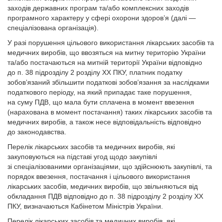
заходів державних програм та/або комплексних заходів
програмного характеру у сфері охорони здоров’я (далі —
спеціалізована організація).
У разі порушення цільового використання лікарських засобів та
медичних виробів, що ввозяться на митну територію України
та/або постачаються на митній території України відповідно
до п. 38 підрозділу 2 розділу XX ПКУ, платник податку
зобов’язаний збільшити податкові зобов’язання за наслідками
податкового періоду, на який припадає таке порушення,
на суму ПДВ, що мала бути сплачена в момент ввезення
(нарахована в момент постачання) таких лікарських засобів та
медичних виробів, а також несе відповідальність відповідно
до законодавства.
Перелік лікарських засобів та медичних виробів, які
закуповуються на підставі угод щодо закупівлі
зі спеціалізованими організаціями, що здійснюють закупівлі, та
порядок ввезення, постачання і цільового використання
лікарських засобів, медичних виробів, що звільняються від
обкладання ПДВ відповідно до п. 38 підрозділу 2 розділу XX
ПКУ, визначаються Кабінетом Міністрів України.
Перелік лікарських засобів та медичних виробів, які