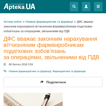
Меню
Меню
»
»
Аптека online
Новини фармацевтики та фармації
ДФС вважає
законним нарахування вітчизняним фармвиробникам податкових
зобов’язань за операціями, звільненими від ПДВ
ДФС вважає законним нарахування
вітчизняним фармвиробникам
податкових зобов’язань
за операціями, звільненими від ПДВ
08 Лютого 2018 3:59
Новини фармацевтики та фармації
,
Фармацевтика та фармація
Поділитися