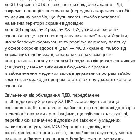
до 31 березня 2019 р., звільняються від обкладання ПДВ,
зокрема, операції з постачання (передачі) лікарських засобів
та медичних виробів, що були ввезені та/або поставлені
на митній території України відповідно
до п. 38 підрозділу 2 розділу XX ПКУ, у системі охорони
здоров’я від центрального органу виконавчої влади України,
що забезпечує формування та реалізує державну політику
у сфері охорони здоров’я (далі — МОЗ України), та/або від
державних підприємств, створених за наказом цього
центрального органу виконавчої влади, до кінцевого споживача
(пацієнта) у межах виконання бюджетних програм
із забезпечення медичних заходів державних програм та/або
комплексних заходів програмного характеру у сфері охорони
здоров’я.
Звільнення від обкладання ПДВ, передбачене
п. 38 підрозділу 2 розділу XX ПКУ, застосовується, якщо
ввезення та/або постачання здійснюється на підставі договорів
зі спеціалізованими організаціями, що здійснюють закупівлі,
перелік яких визначено відповідним законом, укладених
на виконання угод між МОЗ України та відповідною
спеціалізованою організацією, що здійснює закупівлі, у межах
виконання бюджетних програм із забезпечення медичних