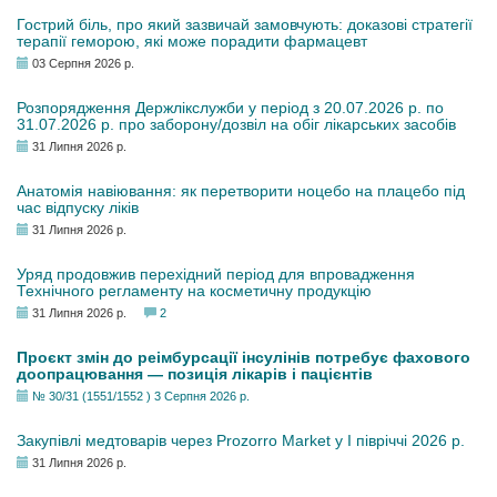
Гострий біль, про який зазвичай замовчують: доказові стратегії
терапії геморою, які може порадити фармацевт
03 Серпня 2026 р.
Розпорядження Держлікслужби у період з 20.07.2026 р. по
31.07.2026 р. про заборону/дозвіл на обіг лікарських засобів
31 Липня 2026 р.
Анатомія навіювання: як перетворити ноцебо на плацебо під
час відпуску ліків
31 Липня 2026 р.
Уряд продовжив перехідний період для впровадження
Технічного регламенту на косметичну продукцію
31 Липня 2026 р.
2
Проєкт змін до реімбурсації інсулінів потребує фахового
доопрацювання — позиція лікарів і пацієнтів
№ 30/31 (1551/1552 ) 3 Серпня 2026 р.
Закупівлі медтоварів через Prozorro Market у I півріччі 2026 р.
31 Липня 2026 р.