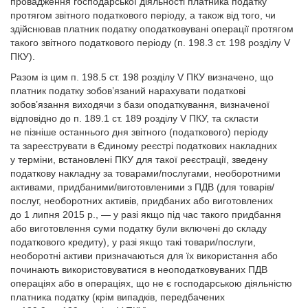
провадження господарської діяльності платника податку
протягом звітного податкового періоду, а також від того, чи
здійснював платник податку оподатковувані операції протягом
такого звітного податкового періоду (п. 198.3 ст. 198 розділу V
ПКУ).
Разом із цим п. 198.5 ст. 198 розділу V ПКУ визначено, що
платник податку зобов’язаний нарахувати податкові
зобов’язання виходячи з бази оподаткування, визначеної
відповідно до п. 189.1 ст. 189 розділу V ПКУ, та скласти
не пізніше останнього дня звітного (податкового) періоду
та зареєструвати в Єдиному реєстрі податкових накладних
у терміни, встановлені ПКУ для такої реєстрації, зведену
податкову накладну за товарами/послугами, необоротними
активами, придбаними/виготовленими з ПДВ (для товарів/
послуг, необоротних активів, придбаних або виготовлених
до 1 липня 2015 р., — у разі якщо під час такого придбання
або виготовлення суми податку були включені до складу
податкового кредиту), у разі якщо такі товари/послуги,
необоротні активи призначаються для їх використання або
починають використовуватися в неоподатковуваних ПДВ
операціях або в операціях, що не є господарською діяльністю
платника податку (крім випадків, передбачених