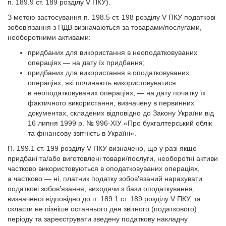
п. 189.9 ст. 189 розділу V ПКУ).
З метою застосування п. 198.5 ст. 198 розділу V ПКУ податкові
зобов’язання з ПДВ визначаються за товарами/послугами,
необоротними активами:
придбаних для використання в неоподатковуваних
операціях — на дату їх придбання;
придбаних для використання в оподатковуваних
операціях, які починають використовуватися
в неоподатковуваних операціях, — на дату початку їх
фактичного використання, визначену в первинних
документах, складених відповідно до Закону України від
16 липня 1999 р. № 996-ХІУ «Про бухгалтерський облік
та фінансову звітність в Україні».
П. 199.1 ст. 199 розділу V ПКУ визначено, що у разі якщо
придбані та/або виготовлені товари/послуги, необоротні активи
частково використовуються в оподатковуваних операціях,
а частково — ні, платник податку зобов’язаний нарахувати
податкові зобов’язання, виходячи з бази оподаткування,
визначеної відповідно до п. 189.1 ст. 189 розділу V ПКУ, та
скласти не пізніше останнього дня звітного (податкового)
періоду та зареєструвати зведену податкову накладну