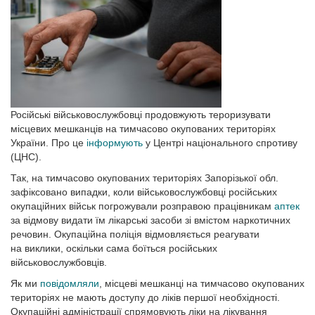
Російські військовослужбовці продовжують тероризувати
місцевих мешканців на тимчасово окупованих територіях
України. Про це
інформують
у Центрі національного спротиву
(ЦНС).
Так, на тимчасово окупованих територіях Запорізької обл.
зафіксовано випадки, коли військовослужбовці російських
окупаційних військ погрожували розправою працівникам
аптек
за відмову видати їм лікарські засоби зі вмістом наркотичних
речовин. Окупаційна поліція відмовляється реагувати
на виклики, оскільки сама боїться російських
військовослужбовців.
Як ми
повідомляли
, місцеві мешканці на тимчасово окупованих
територіях не мають доступу до ліків першої необхідності.
Окупаційні адміністрації спрямовують ліки на лікування