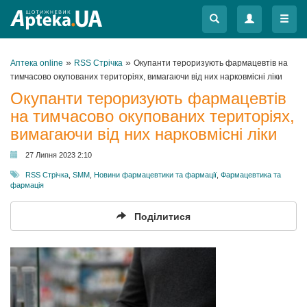
Меню
Меню
»
»
Аптека online
RSS Стрічка
Окупанти тероризують фармацевтів на
тимчасово окупованих територіях, вимагаючи від них нарковмісні ліки
Окупанти тероризують фармацевтів
на тимчасово окупованих територіях,
вимагаючи від них нарковмісні ліки
27 Липня 2023 2:10
RSS Стрічка
,
SMM
,
Новини фармацевтики та фармації
,
Фармацевтика та
фармація
Поділитися