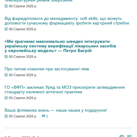
температурний режим зберігання
06 Серпня 2026 р.
Від фармдопомоги до менеджменту: soft skills, що можуть
допомогти сучасному фармацевту зробити кар’єрний стрибок
06 Серпня 2026 р.
«Ми прагнемо максимально швидко інтегрувати
українську систему верифікації лікарських засобів
у європейську модель» — Петро Багрій
06 Серпня 2026 р.
Про типові помилки при застосуванні ліків
06 Серпня 2026 р.
ГО «ВФП» закликає Уряд та МОЗ прискорити затвердження
стандарту належної аптечної практики
05 Серпня 2026 р.
Ваша філіжанка знань — наша чашка у подарунок!
05 Серпня 2026 р.
1