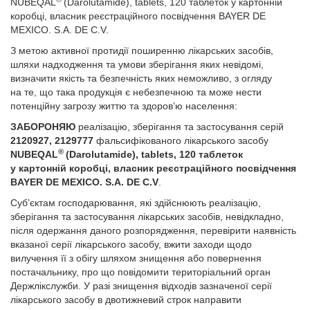
NUBEQAL
(Darolutamide), tablets, 120 таблеток у картонній
коробці, власник реєстраційного посвідчення BAYER DE
MEXICO. S.A. DE C.V.
З метою активної протидії поширенню лікарських засобів,
шляхи надходження та умови зберігання яких невідомі,
визначити якість та безпечність яких неможливо, з огляду
на те, що така продукція є небезпечною та може нести
потенційну загрозу життю та здоров’ю населення:
ЗАБОРОНЯЮ
реалізацію, зберігання та застосування серій
2120927, 2129777
фальсифікованого лікарського засобу
®
NUBEQAL
(Darolutamide), tablets, 120 таблеток
у картонній коробці, власник реєстраційного посвідчення
BAYER DE MEXICO. S.A. DE C.V
.
Суб’єктам господарювання, які здійснюють реалізацію,
зберігання та застосування лікарських засобів, невідкладно,
після одержання даного розпорядження, перевірити наявність
вказаної серії лікарського засобу, вжити заходи щодо
вилучення її з обігу шляхом знищення або повернення
постачальнику, про що повідомити територіальний орган
Держлікслужби. У разі знищення відходів зазначеної серії
лікарського засобу в двотижневий строк направити