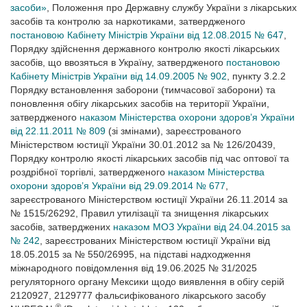
засоби»
, Положення про Державну службу України з лікарських
засобів та контролю за наркотиками, затвердженого
постановою Кабінету Міністрів України від 12.08.2015 № 647
,
Порядку здійснення державного контролю якості лікарських
засобів, що ввозяться в Україну, затвердженого
постановою
Кабінету Міністрів України від 14.09.2005 № 902
, пункту 3.2.2
Порядку встановлення заборони (тимчасової заборони) та
поновлення обігу лікарських засобів на території України,
затвердженого
наказом Міністерства охорони здоров’я України
від 22.11.2011 № 809
(зі змінами), зареєстрованого
Міністерством юстиції України 30.01.2012 за № 126/20439,
Порядку контролю якості лікарських засобів під час оптової та
роздрібної торгівлі, затвердженого
наказом Міністерства
охорони здоров’я України від 29.09.2014 № 677
,
зареєстрованого Міністерством юстиції України 26.11.2014 за
№ 1515/26292, Правил утилізації та знищення лікарських
засобів, затверджених
наказом МОЗ України від 24.04.2015 за
№ 242
, зареєстрованих Міністерством юстиції України від
18.05.2015 за № 550/26995, на підставі надходження
міжнародного повідомлення від 19.06.2025 № 31/2025
регуляторного органу Мексики щодо виявлення в обігу серій
2120927, 2129777 фальсифікованого лікарського засобу
®