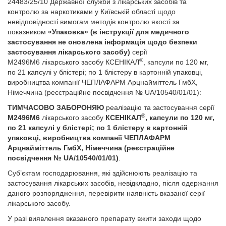
24483/25/10 Державної служби з лікарських засобів та
контролю за наркотиками у Київській області щодо
невідповідності вимогам методів контролю якості за
показником
«Упаковка» (в інструкції для медичного
застосування не оновлена інформація щодо безпеки
застосування лікарського засобу)
серії
®
М2496М6 лікарського засобу КСЕНІКАЛ
, капсули по 120 мг,
по 21 капсулі у блістері; по 1 блістеру в картонній упаковці,
виробництва компанії ЧЕПЛАФАРМ Арцнайміттель ГмбХ,
Німеччина (реєстраційне посвідчення № UA/10540/01/01):
ТИМЧАСОВО ЗАБОРОНЯЮ
реалізацію та застосування серії
®
М2496М6
лікарського засобу
КСЕНІКАЛ
, капсули по 120 мг,
по 21 капсулі у блістері; по 1 блістеру в картонній
упаковці, виробництва компанії ЧЕПЛАФАРМ
Арцнайміттель ГмбХ, Німеччина (реєстраційне
посвідчення № UA/10540/01/01)
.
Суб’єктам господарювання, які здійснюють реалізацію та
застосування лікарських засобів, невідкладно, після одержання
даного розпорядження, перевірити наявність вказаної серії
лікарського засобу.
У разі виявлення вказаного препарату вжити заходи щодо