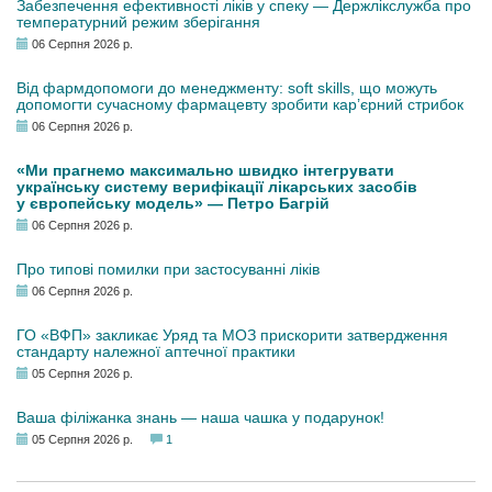
Забезпечення ефективності ліків у спеку — Держлікслужба про
температурний режим зберігання
06 Серпня 2026 р.
Від фармдопомоги до менеджменту: soft skills, що можуть
допомогти сучасному фармацевту зробити кар’єрний стрибок
06 Серпня 2026 р.
«Ми прагнемо максимально швидко інтегрувати
українську систему верифікації лікарських засобів
у європейську модель» — Петро Багрій
06 Серпня 2026 р.
Про типові помилки при застосуванні ліків
06 Серпня 2026 р.
ГО «ВФП» закликає Уряд та МОЗ прискорити затвердження
стандарту належної аптечної практики
05 Серпня 2026 р.
Ваша філіжанка знань — наша чашка у подарунок!
05 Серпня 2026 р.
1