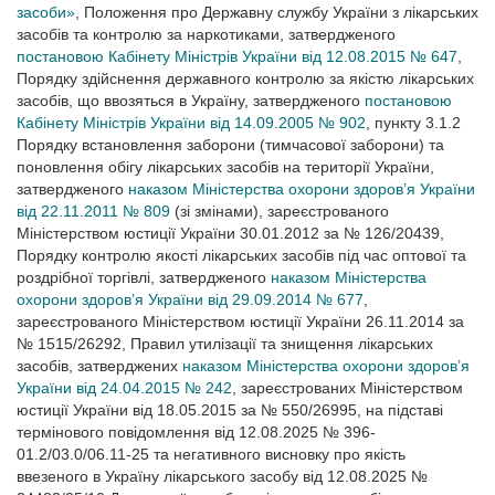
засоби»
, Положення про Державну службу України з лікарських
засобів та контролю за наркотиками, затвердженого
постановою Кабінету Міністрів України від 12.08.2015 № 647
,
Порядку здійснення державного контролю за якістю лікарських
засобів, що ввозяться в Україну, затвердженого
постановою
Кабінету Міністрів України від 14.09.2005 № 902
, пункту 3.1.2
Порядку встановлення заборони (тимчасової заборони) та
поновлення обігу лікарських засобів на території України,
затвердженого
наказом Міністерства охорони здоров’я України
від 22.11.2011 № 809
(зі змінами), зареєстрованого
Міністерством юстиції України 30.01.2012 за № 126/20439,
Порядку контролю якості лікарських засобів під час оптової та
роздрібної торгівлі, затвердженого
наказом Міністерства
охорони здоров’я України від 29.09.2014 № 677
,
зареєстрованого Міністерством юстиції України 26.11.2014 за
№ 1515/26292, Правил утилізації та знищення лікарських
засобів, затверджених
наказом Міністерства охорони здоров’я
України від 24.04.2015 № 242
, зареєстрованих Міністерством
юстиції України від 18.05.2015 за № 550/26995, на підставі
термінового повідомлення від 12.08.2025 № 396-
01.2/03.0/06.11-25 та негативного висновку про якість
ввезеного в Україну лікарського засобу від 12.08.2025 №