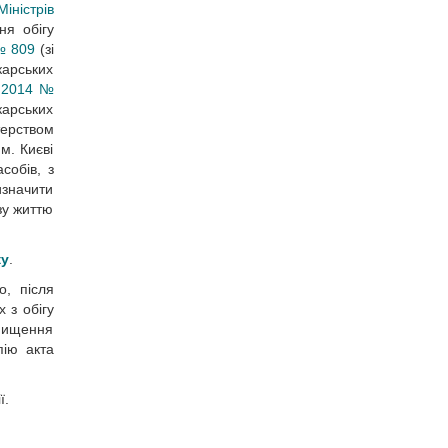
іністрів
ня обігу
 № 809
(зі
карських
9.2014 №
карських
терством
м. Києві
собів, з
изначити
зу життю
ку
.
о, після
 з обігу
знищення
пію акта
ї.