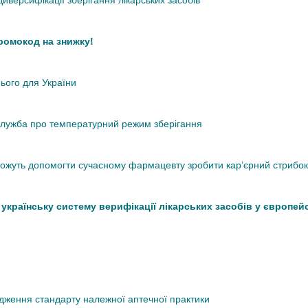
иверсифікації зберігання лікарських засобів
промокод на знижку!
нього для України
кслужба про температурний режим зберігання
 можуть допомогти сучасному фармацевту зробити кар’єрний стрибок
країнську систему верифікації лікарських засобів у європей
дження стандарту належної аптечної практики