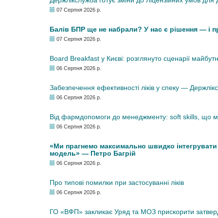
Держлікслужба готує зміни до Ліцензійних умов для д
07 Серпня 2026 р.
Балів БПР ще не набрали? У нас є рішення — і 
07 Серпня 2026 р.
Board Breakfast у Києві: розглянуто сценарії майбут
06 Серпня 2026 р.
Забезпечення ефективності ліків у спеку — Держлі
06 Серпня 2026 р.
Від фармдопомоги до менеджменту: soft skills, що
06 Серпня 2026 р.
«Ми прагнемо максимально швидко інтегрувати у
модель» — Петро Багрій
06 Серпня 2026 р.
Про типові помилки при застосуванні ліків
06 Серпня 2026 р.
ГО «ВФП» закликає Уряд та МОЗ прискорити затвер