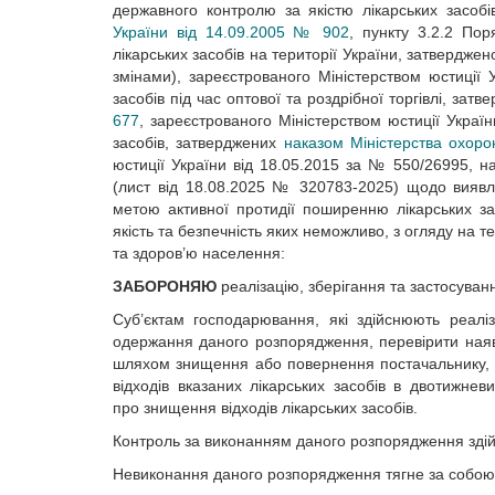
державного контролю за якістю лікарських засобі
України від 14.09.2005 № 902
, пункту 3.2.2 По
лікарських засобів на території України, затвердже
змінами), зареєстрованого Міністерством юстиції
засобів під час оптової та роздрібної торгівлі, зат
677
, зареєстрованого Міністерством юстиції Украї
засобів, затверджених
наказом Міністерства охоро
юстиції України від 18.05.2015 за № 550/26995, на
(лист від 18.08.2025 № 320783-2025) щодо виявлен
метою активної протидії поширенню лікарських за
якість та безпечність яких неможливо, з огляду на 
та здоров’ю населення:
ЗАБОРОНЯЮ
реалізацію, зберігання та застосува
Суб’єктам господарювання, які здійснюють реаліза
одержання даного розпорядження, перевірити наявн
шляхом знищення або повернення постачальнику, 
відходів вказаних лікарських засобів в двотижне
про знищення відходів лікарських засобів.
Контроль за виконанням даного розпорядження здійс
Невиконання даного розпорядження тягне за собою в