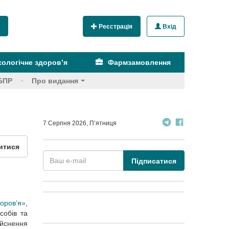
Реєстрація
Вхід
ологічне здоров’я
Фармзамовлення
БПР
Про видання
7 Серпня 2026, П’ятниця
итися
Підписатися
оров’я»
,
собів та
ійснення