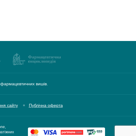
а фармацевтичних вишів.
ння сайту
Публічна оферта
one,
латіжних