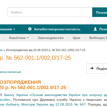
рювання
Антибіотикорезистентність
Псих
Аналітика
Законодавство
Ціни
Вебінари 
»
ів
Розпорядження від 20.08.2025 р. № 562-001.1/002.0/17-25
р. № 562-001.1/002.0/17-25
Поділ
авова інформація
ОЗПОРЯДЖЕННЯ
25 р. № 562-001.1/002.0/17-25
 55
Закону України «Основи законодавства України про охорону зд
засоби»
, Положення про Державну службу України з лікарських за
ою Кабінету Міністрів України від 12.08.2015 № 647
, Порядку зд