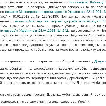
в, що ввозяться в Україну, затвердженого
постановою Кабінету М
рядку встановлення заборони (тимчасової заборони) та поновлен
ного
наказом Міністерства охорони здоров’я України від 22.11.2011
 України 30.01.2012 за № 126/20439, Порядку контролю якості лі
вердженого
наказом Міністерства охорони здоров’я України від 29.0
ни 26.11.2014 за № 1515/26292, Правил утилізації та знищення лі
ни здоров’я України від 24.04.2015 № 242
, зареєстрованих Мініс
 підставі інформації Головного управління Національної поліції у 
ня в обігу на території України незареєстрованих лікарських за
собів, шляхи надходження та умови зберігання яких невідомі, в
те, що така продукція є небезпечною та може нести потенційну загро
ння
незареєстрованих лікарських засобів, які зазначені у
Додат
цію, зберігання та застосування лікарських засобів, невідкладн
ість вказаних лікарських засобів, вжити заходи щодо вилучення їх
про що повідомити територіальний орган Держлікслужби. У разі 
вий строк направити до територіального органу Держлікслужби ко
нюють територіальні органи Держлікслужби на відповідній територі
ідповідальність згідно з чинним законодавством України.